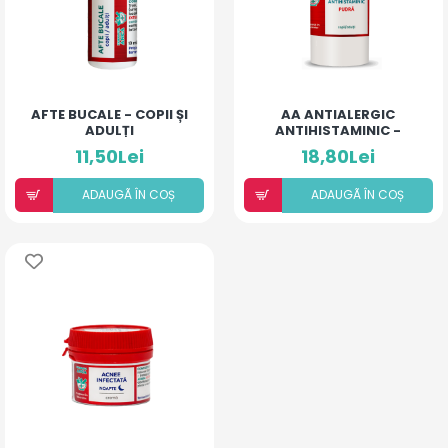
AFTE BUCALE - COPII ȘI
AA ANTIALERGIC
ADULȚI
ANTIHISTAMINIC -
PUDRĂ PENTRU COPII ȘI
11,50Lei
18,80Lei
ADULȚI
ADAUGÃ ÎN COȘ
ADAUGÃ ÎN COȘ