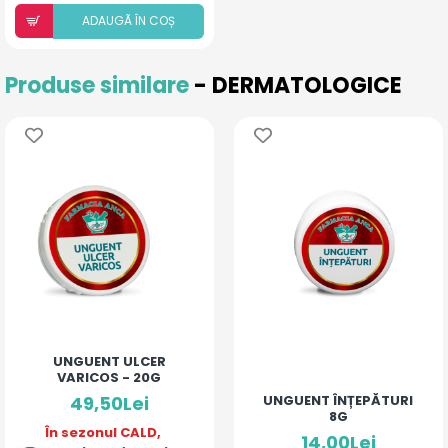
ADAUGÃ ÎN COȘ
Produse similare
- DERMATOLOGICE
UNGUENT ULCER
VARICOS - 20G
49,50Lei
UNGUENT ÎNȚEPĂTURI
8G
În sezonul CALD,
14,00Lei