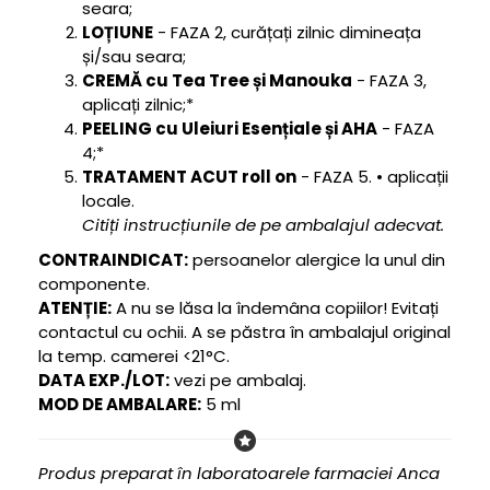
seara;
LOȚIUNE
- FAZA 2, curățați zilnic dimineața
și/sau seara;
CREMĂ cu Tea Tree și Manouka
- FAZA 3,
aplicați zilnic;*
PEELING cu Uleiuri Esențiale și AHA
- FAZA
4;*
TRATAMENT ACUT roll on
- FAZA 5. • aplicații
locale.
Citiți instrucțiunile de pe ambalajul adecvat.
CONTRAINDICAT:
persoanelor alergice la unul din
componente.
ATENȚIE:
A nu se lăsa la îndemâna copiilor! Evitați
contactul cu ochii. A se păstra în ambalajul original
la temp. camerei <21°C.
DATA EXP./LOT:
vezi pe ambalaj.
MOD DE AMBALARE:
5 ml
Produs preparat în laboratoarele farmaciei Anca