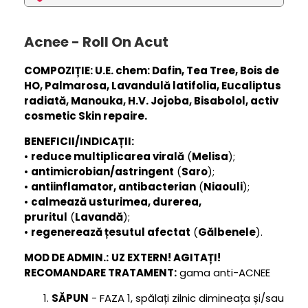
Acnee - Roll On Acut
COMPOZIȚIE:
U.E. chem: Dafin, Tea Tree, Bois de
HO, Palmarosa,
Lavandulă
latifolia, Eucaliptus
radiat
ă, Manouka, H.V. Jojoba, Bisabolol, activ
cosmetic Skin repaire.
BENEFICII/INDICAȚII:
•
reduce multiplicarea virală
(
Melisa
);
•
antimicrobian/astringent
(
Saro
);
•
antiinflamator, antibacterian
(
Niaouli
);
•
calmează usturimea, durerea,
pruritul
(
Lavandă
);
•
regenerează țesutul afectat
(
Gălbenele
).
MOD DE ADMIN.:
UZ EXTERN! AGITAȚI!
RECOMANDARE TRATAMENT:
gama anti-ACNEE
SĂPUN
- FAZA 1, spălați zilnic dimineața și/sau