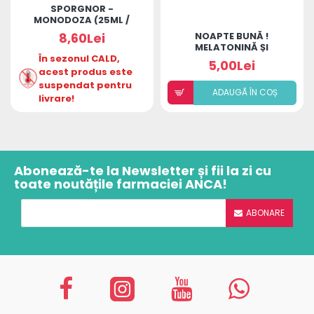
SPORGNOR -
MONODOZA (25ML /
FLACON)
8,60Lei
NOAPTE BUNĂ !
MELATONINĂ ȘI
În sezonul CALD,
TRIPTOFAN
5,00Lei
acest produs este
suspendat pentru
ADAUGÃ ÎN COȘ
livrare!
Abonează-te la Newsletter și fii la zi cu
toate noutățile farmaciei ANCA!
ABONARE