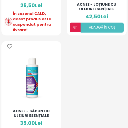
26,50Lei
ACNEE - LOȚIUNE CU
ULEIURI ESENȚIALE
În sezonul CALD,
NIAOULI, TEA TREE,
42,50Lei
LAURUS
acest produs este
suspendat pentru
ADAUGÃ ÎN COȘ
livrare!
ACNEE - SĂPUN CU
ULEIURI ESENȚIALE
35,00Lei