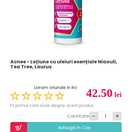
Acnee - Loțiune cu uleiuri esențiale Niaouli,
Tea Tree, Laurus
Livram oriunde in Ro
42.50
lei
Fii primul care scrie despre acest produs.
-
+
Cantitate
Adaugã în Coș