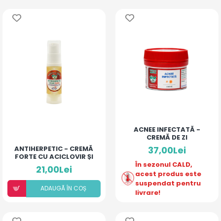
ACNEE INFECTATĂ -
CREMĂ DE ZI
ANTIHERPETIC - CREMĂ
37,00Lei
FORTE CU ACICLOVIR ȘI
ULEIURI ESENȚIALE
În sezonul CALD,
21,00Lei
acest produs este
suspendat pentru
ADAUGÃ ÎN COȘ
livrare!