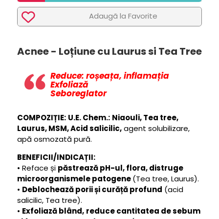
Adaugã la Favorite
Acnee - Loțiune cu Laurus si Tea Tree
Reduce: roșeața, inflamația
Exfoliază
Seboreglator
COMPOZIȚIE:
U.E. Chem.:
Niaouli, Tea tree,
Laurus, MSM, Acid salicilic,
agent solubilizare,
apă osmozată pură.
BENEFICII/INDICAȚII:
•
Reface și
păstrează pH-ul, flora, distruge
microorganismele patogene
(
Tea tree, Laurus
).
•
Deblochează porii și curăță profund
(
acid
salicilic, Tea tree
).
•
Exfoliază blând,
reduce cantitatea de sebum