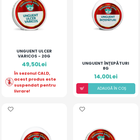
UNGUENT ULCER
VARICOS - 20G
49,50Lei
UNGUENT ÎNȚEPĂTURI
8G
În sezonul CALD,
14,00Lei
acest produs este
suspendat pentru
ADAUGÃ ÎN COȘ
livrare!