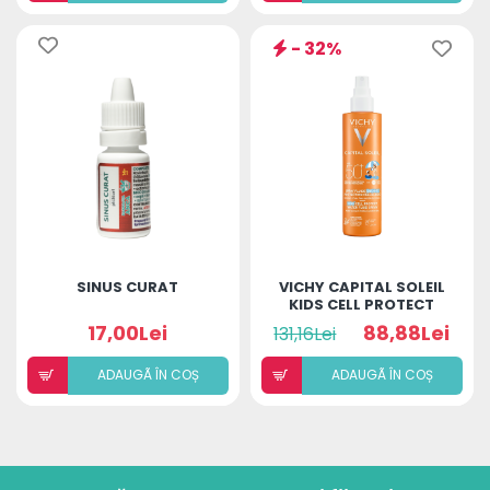
- 32%
SINUS CURAT
VICHY CAPITAL SOLEIL
KIDS CELL PROTECT
SPRAY FLUID SPF 50
17,00Lei
88,88Lei
131,16Lei
PENTRU COPII 200ML
ADAUGÃ ÎN COȘ
ADAUGÃ ÎN COȘ