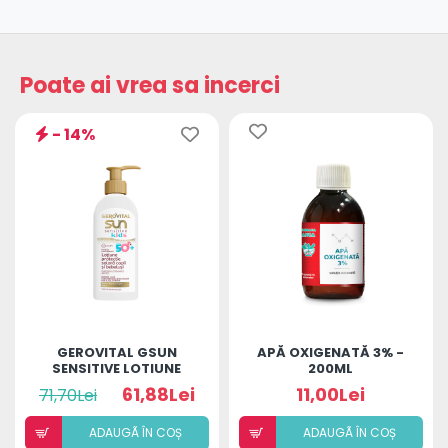
Poate ai vrea sa incerci
- 14%
GEROVITAL GSUN
APĂ OXIGENATĂ 3% -
SENSITIVE LOTIUNE
200ML
PROTECTIE SOLARA
61,88Lei
11,00Lei
71,70Lei
COPII SPF50+ 200ML
ADAUGÃ ÎN COȘ
ADAUGÃ ÎN COȘ