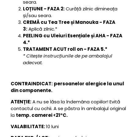
seara.
LOȚIUNE - FAZA 2:
Curăță zilnic dimineața
și/sau seara.
CREMĂ cu Tea Tree și Manouka - FAZA
3:
Aplică zilnic.*
PEELING cu Uleiuri Esențiale și AHA - FAZA
4.*
TRATAMENT ACUT roll on - FAZA 5.*
* Citește instrucțiunile de pe ambalajul
adecvat.
CONTRAINDICAT:
persoanelor alergice la unul
din componente.
ATENȚIE:
A nu se lăsa la îndemâna copiilor! Evită
contactul cu ochii. A se păstra în ambalajul original
la
temp. camerei <21°C.
VALABILITATE:
10 luni