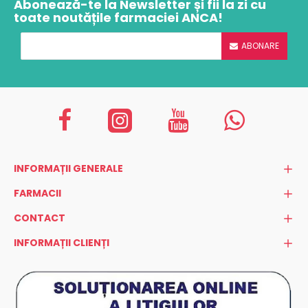
Abonează-te la Newsletter și fii la zi cu
toate noutățile farmaciei ANCA!
ABONARE
INFORMAȚII GENERALE
FARMACII
CONTACT
INFORMAȚII CLIENȚI