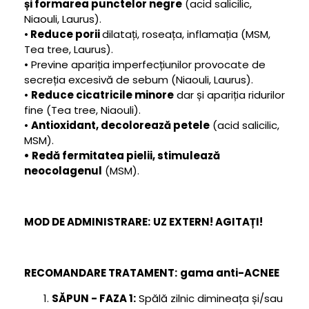
și formarea punctelor negre
(
acid salicilic,
Niaouli, Laurus
).
•
Reduce porii
dilatați, roseața, inflamația
(
MSM,
Tea tree, Laurus
).
•
Previne apariția imperfecțiunilor provocate de
secreția excesivă de sebum
(
Niaouli, Laurus
).
•
Reduce cicatricile minore
dar și apariția ridurilor
fine
(
Tea tree, Niaouli
).
•
Antioxidant, decolorează petele
(
acid salicilic,
MSM
).
•
Redă fermitatea pielii, stimulează
neocolagenul
(
MSM
).
MOD DE ADMINISTRARE:
UZ EXTERN! AGITAȚI!
RECOMANDARE TRATAMENT:
gama anti-ACNEE
SĂPUN - FAZA 1:
Spălă zilnic dimineața și/sau