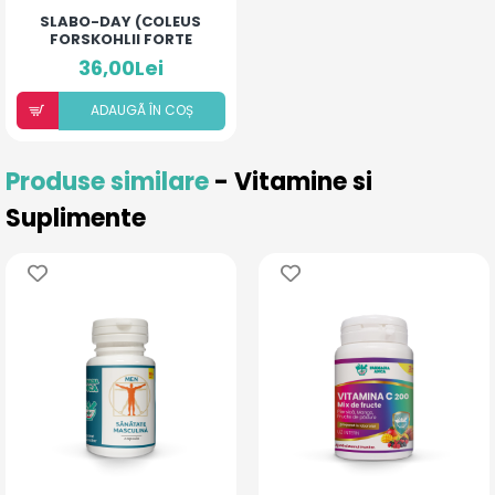
SLABO-DAY (COLEUS
FORSKOHLII FORTE
40MG)
36,00Lei
ADAUGÃ ÎN COȘ
Produse similare
- Vitamine si
Suplimente