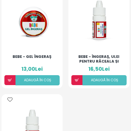
BEBE - GEL ÎNGERAȘ
BEBE - ÎNGERAȘ, ULEI
PENTRU RĂCEALA ȘI
GRIPĂ
13,00Lei
16,50Lei
ADAUGÃ ÎN COȘ
ADAUGÃ ÎN COȘ