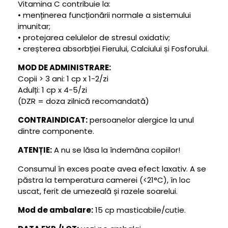
Vitamina C contribuie la:
• menținerea funcționării normale a sistemului
imunitar;
• protejarea celulelor de stresul oxidativ;
• creșterea absorbției Fierului, Calciului și Fosforului.
MOD DE ADMINISTRARE:
Copii > 3 ani: 1 cp x 1-2/zi
Adulți: 1 cp x 4-5/zi
(DZR = doza zilnică recomandată)
CONTRAINDICAT:
persoanelor alergice la unul
dintre componente.
ATENȚIE:
A nu se lăsa la îndemâna copiilor!
Consumul în exces poate avea efect laxativ. A se
păstra la temperatura camerei (<21°C), în loc
uscat, ferit de umezeală și razele soarelui.
Mod de ambalare:
15 cp masticabile/cutie.