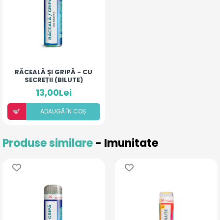
RĂCEALĂ ȘI GRIPĂ - CU
SECREȚII (BILUTE)
13,00Lei
ADAUGÃ ÎN COȘ
Produse similare
- Imunitate