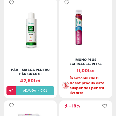
IMUNO PLUS
ECHINACEA, VIT C,
CISTUS, LACTOFERINA
PĂR - MASCA PENTRU
11,00Lei
12+ ANI
PĂR GRAS SI
ANTIMATREATA
În sezonul CALD,
42,50Lei
acest produs este
suspendat pentru
ADAUGÃ ÎN COȘ
livrare!
- 19%