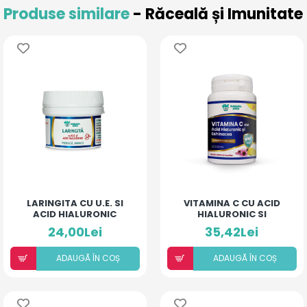
Produse similare
- Răceală și Imunitate
LARINGITA CU U.E. SI
VITAMINA C CU ACID
ACID HIALURONIC
HIALURONIC SI
(PIERSICĂ ȘI MANGO)
ECHINACEA
24,00Lei
35,42Lei
ADAUGÃ ÎN COȘ
ADAUGÃ ÎN COȘ