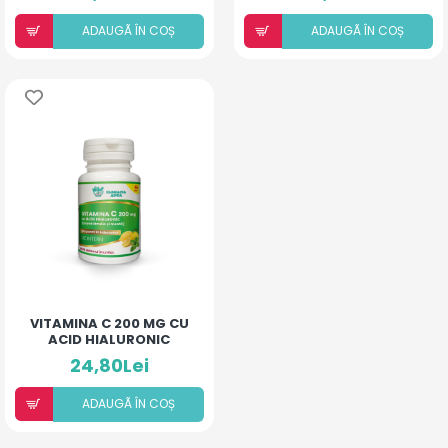
ADAUGÃ ÎN COȘ
ADAUGÃ ÎN COȘ
VITAMINA C 200 MG CU
ACID HIALURONIC
(AROMĂ LĂMÂIE ȘI
24,80Lei
MENTĂ)
ADAUGÃ ÎN COȘ