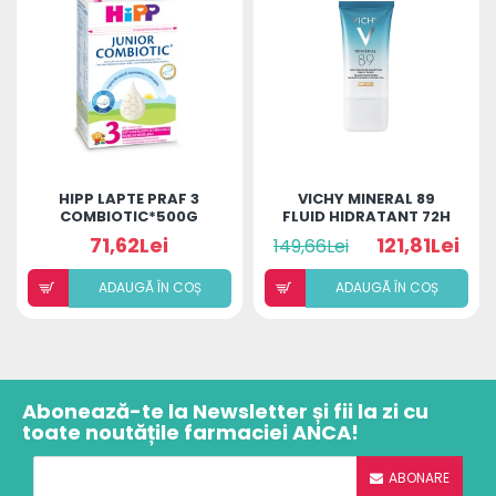
HIPP LAPTE PRAF 3
VICHY MINERAL 89
COMBIOTIC*500G
FLUID HIDRATANT 72H
SPF50
71,62Lei
121,81Lei
149,66Lei
ADAUGÃ ÎN COȘ
ADAUGÃ ÎN COȘ
Abonează-te la Newsletter și fii la zi cu
toate noutățile farmaciei ANCA!
ABONARE