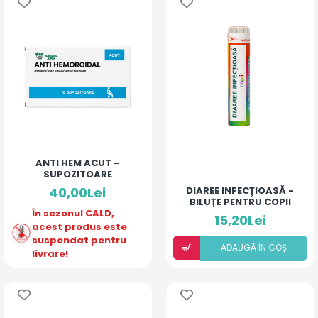
ANTI HEM ACUT -
SUPOZITOARE
40,00Lei
DIAREE INFECȚIOASĂ -
BILUȚE PENTRU COPII
În sezonul CALD,
15,20Lei
acest produs este
suspendat pentru
ADAUGÃ ÎN COȘ
livrare!