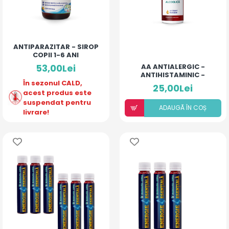
ANTIPARAZITAR - SIROP
COPII 1-6 ANI
53,00Lei
AA ANTIALERGIC -
ANTIHISTAMINIC -
În sezonul CALD,
SOLUȚIE ALCOOLICĂ CU
25,00Lei
10% ULEIURI ESENȚIALE
acest produs este
suspendat pentru
ADAUGÃ ÎN COȘ
livrare!