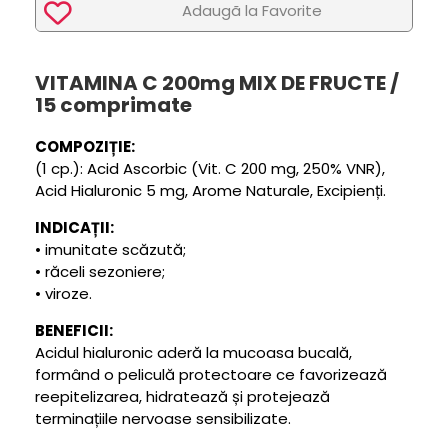
Adaugã la Favorite
VITAMINA C 200mg MIX DE FRUCTE /
15 comprimate
COMPOZIȚIE:
(1 cp.): Acid Ascorbic (Vit. C 200 mg, 250% VNR),
Acid Hialuronic 5 mg, Arome Naturale, Excipienți.
INDICAȚII:
• imunitate scăzută;
• răceli sezoniere;
• viroze.
BENEFICII:
Acidul hialuronic aderă la mucoasa bucală,
formând o peliculă protectoare ce favorizează
reepitelizarea, hidratează și protejează
terminațiile nervoase sensibilizate.