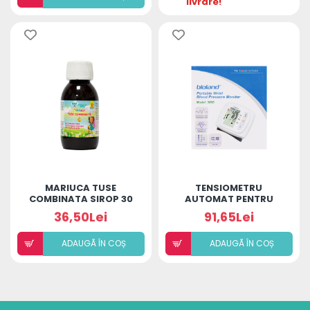
livrare!
MARIUCA TUSE
TENSIOMETRU
COMBINATA SIROP 30
AUTOMAT PENTRU
LUNI - 12 ANI
ÎNCHEIETURĂ TIP
36,50Lei
91,65Lei
BRĂȚARĂ BIOLAND
ADAUGÃ ÎN COȘ
ADAUGÃ ÎN COȘ