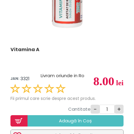
Vitamina A
Livram oriunde in Ro
8.00
3321
JAN:
lei
Fii primul care scrie despre acest produs.
-
+
Cantitate
Adaugã în Coș