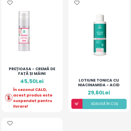
PREȚIOASA - CREMĂ DE
FAȚĂ ȘI MÂINI
45,50Lei
LOTIUNE TONICA CU
NIACINAMIDA - ACID
În sezonul CALD,
SALICILIC, CAFEINĂ
29,60Lei
acest produs este
suspendat pentru
ADAUGÃ ÎN COȘ
livrare!