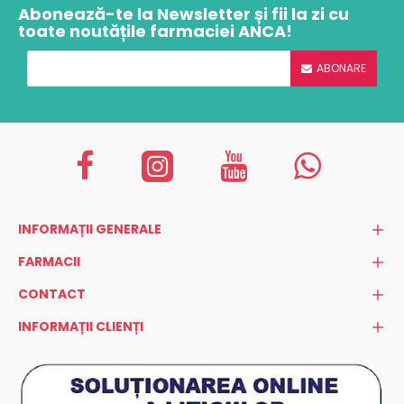
Abonează-te la Newsletter și fii la zi cu
toate noutățile farmaciei ANCA!
ABONARE
INFORMAȚII GENERALE
FARMACII
CONTACT
INFORMAȚII CLIENȚI