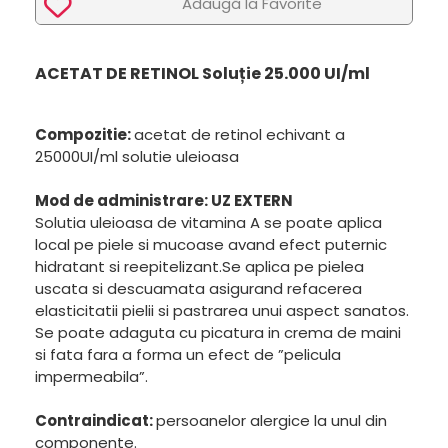
Adaugã la Favorite
ACETAT DE RETINOL
Soluție 25.000 UI/ml
Compozitie:
acetat de retinol echivant a
25000UI/ml solutie uleioasa
Mod de administrare: UZ EXTERN
Solutia uleioasa de vitamina A se poate aplica
local pe piele si mucoase avand efect puternic
hidratant si reepitelizant.Se aplica pe pielea
uscata si descuamata asigurand refacerea
elasticitatii pielii si pastrarea unui aspect sanatos.
Se poate adaguta cu picatura in crema de maini
si fata fara a forma un efect de ”pelicula
impermeabila”.
Contraindica
t:
persoanelor alergice la unul din
componente.