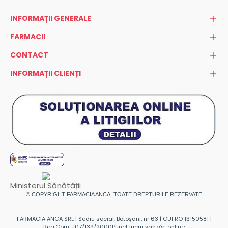
INFORMAȚII GENERALE
FARMACII
CONTACT
INFORMAȚII CLIENȚI
Ministerul Sănătății
© COPYRIGHT FARMACIA ANCA. TOATE DREPTURILE REZERVATE
FARMACIA ANCA SRL | Sediu social: Botoșani, nr 63 | CUI RO 13150581 |
Reg.Com: J07/139/2000
Punct lucru vânzări online