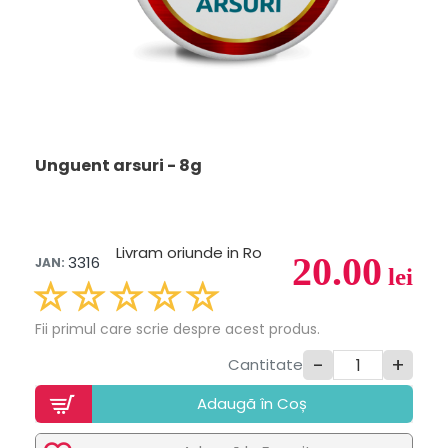
Unguent arsuri - 8g
Livram oriunde in Ro
20.00
3316
JAN:
lei
Fii primul care scrie despre acest produs.
-
+
Cantitate
Adaugã în Coș