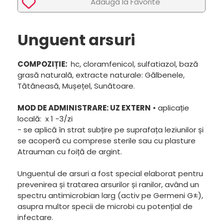
Adaugã la Favorite
Unguent arsuri
COMPOZIȚIE:
hc, cloramfenicol, sulfatiazol, bază
grasă naturală, extracte naturale: Gălbenele,
Tătăneasă, Mușețel, Sunătoare.
MOD DE ADMINISTRARE: UZ EXTERN
• aplicație
locală: x 1 -3/zi
- se aplică în strat subțire pe suprafața leziunilor și
se acoperă cu comprese sterile sau cu plasture
Atrauman cu foiță de argint.
Unguentul de arsuri a fost special elaborat pentru
prevenirea și tratarea arsurilor și ranilor, având un
spectru antimicrobian larg (activ pe Germeni G±),
asupra multor specii de microbi cu potențial de
infectare.