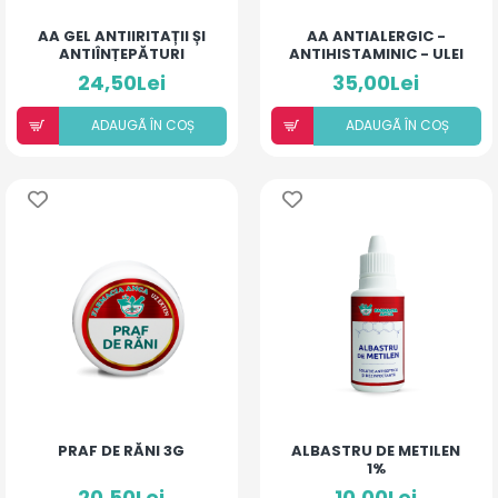
AA GEL ANTIIRITAȚII ȘI
AA ANTIALERGIC -
ANTIÎNȚEPĂTURI
ANTIHISTAMINIC - ULEI
PENTRU ARSURI MEDII
FORTE COPII ȘI ADULȚI
24,50Lei
35,00Lei
ADAUGÃ ÎN COȘ
ADAUGÃ ÎN COȘ
PRAF DE RĂNI 3G
ALBASTRU DE METILEN
1%
20,50Lei
10,00Lei