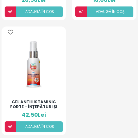
ADAUGÃ ÎN COȘ
ADAUGÃ ÎN COȘ
GEL ANTIHISTAMINIC
FORTE - ÎNȚEPĂTURI ȘI
IRITAȚII
42,50Lei
ADAUGÃ ÎN COȘ