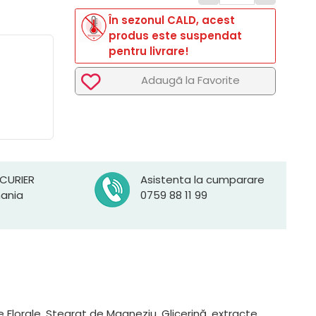
În sezonul CALD, acest
produs este suspendat
pentru livrare!
Adaugã la Favorite
 CURIER
Asistenta la cumparare
mania
0759 88 11 99
 Florale, Stearat de Magneziu, Glicerină, extracte