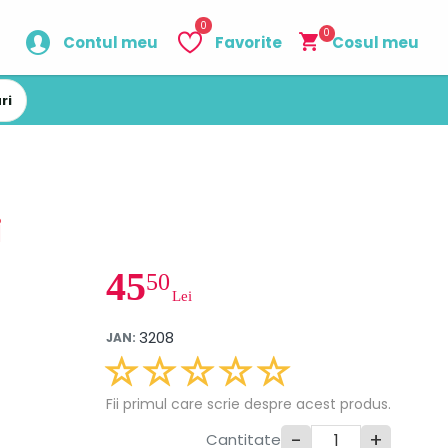
0
0
Contul meu
Favorite
Cosul meu
ri
i
45
50
Lei
3208
JAN:
Fii primul care scrie despre acest produs.
-
+
Cantitate