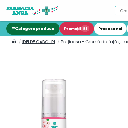
Categorii produse
Promoții
Produse noi
88
IDEI DE CADOURI
Prețioasa - Cremă de față și mâ