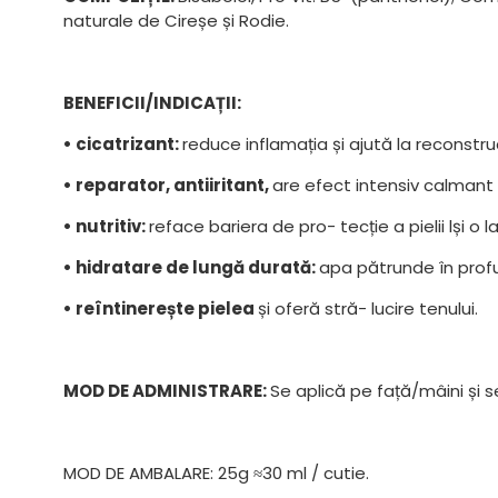
naturale de Cireșe și Rodie.
BENEFICII/INDICAȚII:
• cicatrizant:
reduce inflamația și ajută la reconstrucți
• reparator, antiiritant,
are efect intensiv calmant 
• nutritiv:
reface bariera de pro- tecție a pielii lși o l
• hidratare de lungă durată:
apa pătrunde în prof
• reîntinerește pielea
și oferă stră- lucire tenului.
MOD DE ADMINISTRARE:
Se aplică pe față/mâini și 
MOD DE AMBALARE: 25g ≈30 ml / cutie.