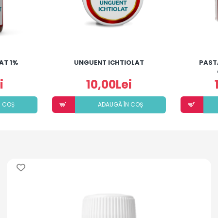
AT 1%
UNGUENT ICHTIOLAT
PAST
i
10,00Lei
N COȘ
ADAUGÃ ÎN COȘ