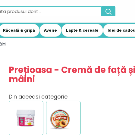
Răceală & gripă
Avène
Lapte & cereale
Idei de cadou
ini
Prețioasa - Cremă de față ș
mâini
Din aceeasi categorie