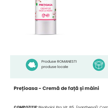
Produse ROMANESTI
produse locale
Prețioasa - Cremă de față și mâini
COMPOZIȚIE:
Bisabolol, Pro Vit. B5 (panthenol); Co