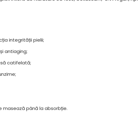
a integrității pielii;
și antiaging;
asă catifelată;
unzime;
se masează până la absorbție.