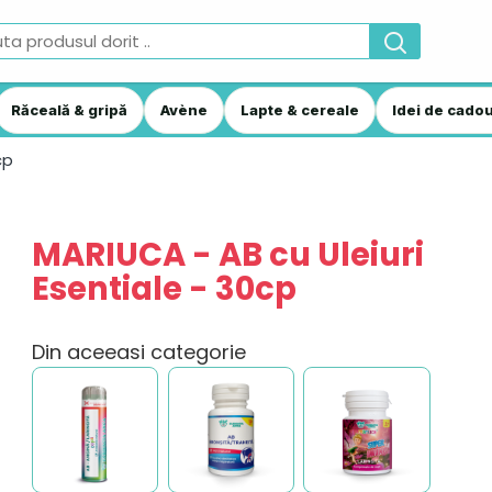
Răceală & gripă
Avène
Lapte & cereale
Idei de cadou
cp
MARIUCA - AB cu Uleiuri
Esentiale - 30cp
Din aceeasi categorie