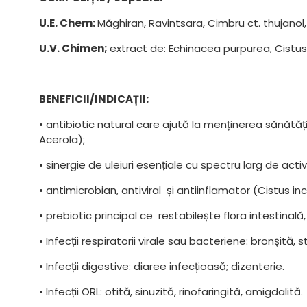
U.E. Chem:
Măghiran, Ravintsara, Cimbru ct. thujanol
U.V. Chimen;
extract de: Echinacea purpurea, Cistus 
BENEFICII/INDICAȚII:
• antibiotic natural care ajută la menținerea sănătății:
Acerola);
• sinergie de uleiuri esențiale cu spectru larg de acti
• antimicrobian, antiviral și antiinflamator (Cistus i
• prebiotic principal ce restabilește flora intestinal
• Infecții respiratorii virale sau bacteriene: bronșit
• Infecții digestive: diaree infecțioasă; dizenterie.
• Infecții ORL: otită, sinuzită, rinofaringită, amigdalită.