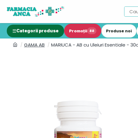
Categorii produse
Promoții
Produse noi
88
GAMA AB
MARIUCA - AB cu Uleiuri Esentiale - 30