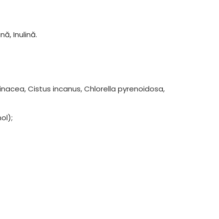
ă, Inulină.
(Echinacea, Cistus incanus, Chlorella pyrenoidosa,
ol);