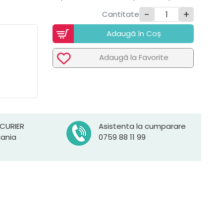
-
+
Cantitate
Adaugã în Coș
Adaugã la Favorite
 CURIER
Asistenta la cumparare
mania
0759 88 11 99