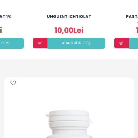
AT 1%
UNGUENT ICHTIOLAT
PAST
i
10,00Lei
N COȘ
ADAUGÃ ÎN COȘ