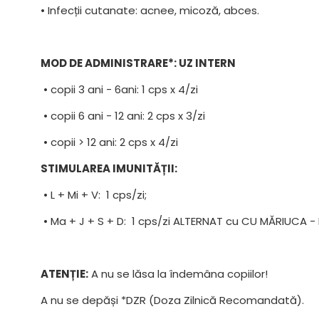
• Infecții cutanate: acnee, micoză, abces.
MOD DE ADMINISTRARE*: UZ INTERN
• copii 3 ani - 6ani: 1 cps x 4/zi
• copii 6 ani - 12 ani: 2 cps x 3/zi
• copii > 12 ani: 2 cps x 4/zi
STIMULAREA IMUNITĂȚII:
• L + Mi + V: 1 cps/zi;
• Ma + J + S + D: 1 cps/zi ALTERNAT cu CU MĂRIUCA -
ATENȚIE:
A nu se lăsa la îndemâna copiilor!
A nu se depăși *DZR (Doza Zilnică Recomandată).