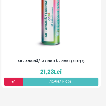
AB - ANGINĂ/ LARINGITĂ - COPII (BILUȚE)
21,23Lei
ADAUGÃ ÎN COȘ