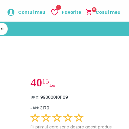
0
0
Contul meu
Favorite
Cosul meu
ri
40
15
Lei
990000101109
UPC:
3170
JAN:
Fii primul care scrie despre acest produs.