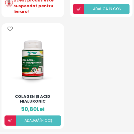
acest produs este
suspendat pentru
ADAUGÃ ÎN COȘ
livrare!
COLAGEN ȘI ACID
HIALURONIC
50,80Lei
ADAUGÃ ÎN COȘ