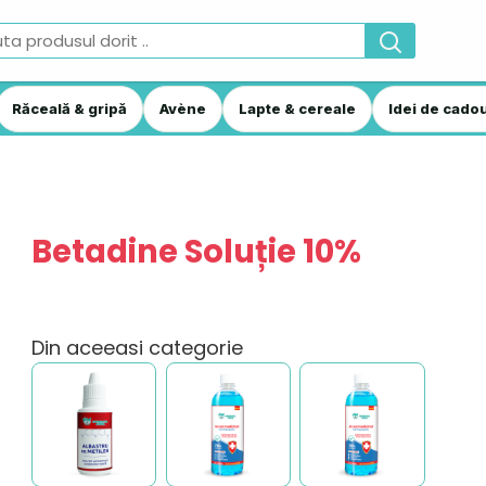
Răceală & gripă
Avène
Lapte & cereale
Idei de cadou
Betadine Soluție 10%
Din aceeasi categorie