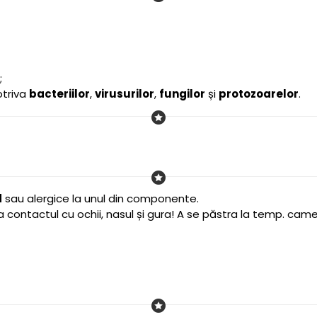
;
otriva
bacteriilor
,
virusurilor
,
fungilor
și
protozoarelor
.
d
sau alergice la unul din componente.
a contactul cu ochii, nasul și gura! A se păstra la temp. camer