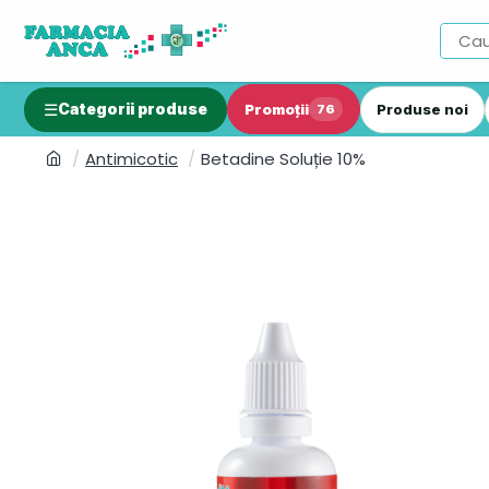
Categorii produse
Promoții
Produse noi
76
Antimicotic
Betadine Soluție 10%