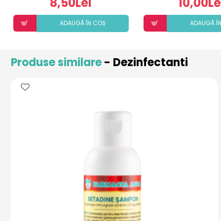
8,50Lei
10,00Le
ADAUGÃ ÎN COȘ
ADAUGÃ Î
Produse similare
- Dezinfectanti