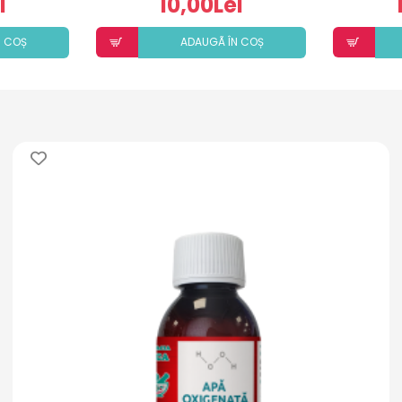
i
10,00Lei
N COȘ
ADAUGÃ ÎN COȘ