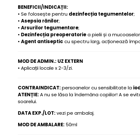
BENEFICII/INDICAȚII:
• Se folosește pentru
dezinfecția tegumentelor
;
•
Asepsia rănilor
;
•
Arsurilor tegumentare
;
•
Dezinfecția preoperatorie
a pielii și a mucoaselor
•
Agent antiseptic
cu spectru larg, acționează împ
MOD DE ADMIN.:
UZ EXTERN
• Aplicații locale x 2-3/zi.
CONTRAINDICAT:
persoanelor cu sensibilitate la
io
ATENȚIE:
A nu se lăsa la îndemâna copiilor! A se evit
soarelui.
DATA EXP./LOT:
vezi pe ambalaj.
MOD DE AMBALARE:
50ml