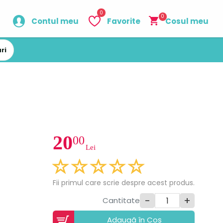
0
0
Contul meu
Favorite
Cosul meu
ri
20
00
Lei
Fii primul care scrie despre acest produs.
-
+
Cantitate
Adaugã în Coș