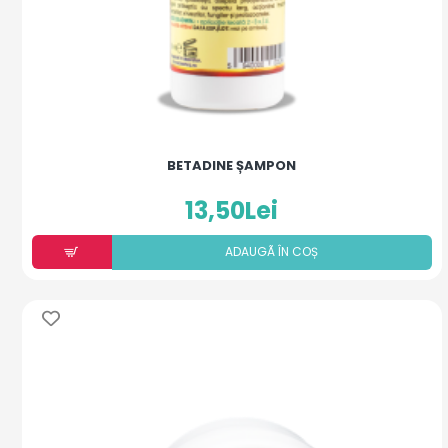
BETADINE ȘAMPON
13,50Lei
ADAUGÃ ÎN COȘ