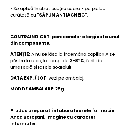
• Se aplică în strat subțire seara - pe pielea
curățată cu
"SĂPUN ANTIACNEIC".
CONTRAINDICAT:
persoanelor alergice la unul
din componente.
ATENȚIE:
A nu se lăsa la îndemâna copiilor! A se
păstra la rece, la temp. de
2-8°C
, ferit de
umezeală și razele soarelui!
DATA EXP. / LOT:
vezi pe ambalaj.
MOD DE AMBALARE: 25g
Produs preparat în laboratoarele farmaciei
Anca Botoșani. Imagine cu caracter
informativ.