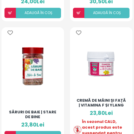
24,00Lei
30,50Lei
ADAUGÃ ÎN COȘ
ADAUGÃ ÎN COȘ
CREMĂ DE MÂINI ȘI FAȚĂ
| VITAMINA F ȘI YLANG
SĂRURI DE BAIE | STARE
23,80Lei
DE BINE
În sezonul CALD,
23,80Lei
acest produs este
suspendat pentru