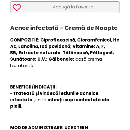
Adaugã la Favorite
Acnee infectată - Cremă de Noapte
COMPOZIȚIE:
Ciprofloxacină, Cloramfenicol, Hc
Ac, Lanolină, Iod povidonă; Vitamine:
A, F,
B5;
Extracte naturale:
Tătăneasă, Pătlagină,
Sunătoare; U.V.:
Gălbenele;
bază cremă
hidratantă.
BENEFICII/INDICAȚII:
•
Tratează și vindecă leziunile acneice
infectate
și alte
infecții suprainfectate ale
pielii.
MOD DE ADMINISTRARE:
UZ EXTERN