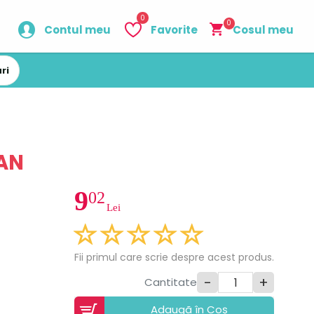
0
0
Contul meu
Favorite
Cosul meu
ri
AN
9
02
Lei
Fii primul care scrie despre acest produs.
-
+
Cantitate
Adaugã în Coș