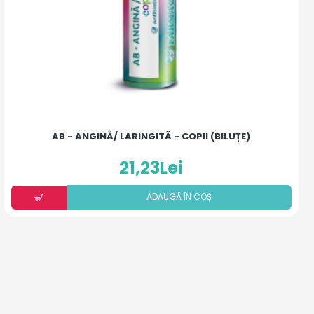
AB - ANGINĂ/ LARINGITĂ - COPII (BILUȚE)
21,23Lei
ADAUGÃ ÎN COȘ