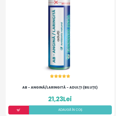
AB - ANGINĂ/LARINGITĂ - ADULȚI (BILUȚE)
21,23Lei
ADAUGÃ ÎN COȘ