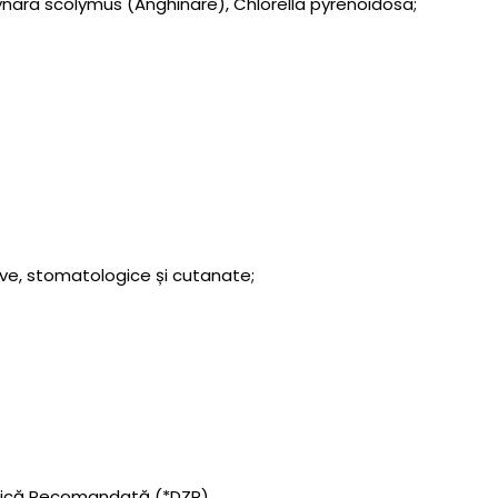
ynara scolymus (Anghinare), Chlorella pyrenoidosa;
tive, stomatologice și cutanate;
lnică Recomandată (*DZR).