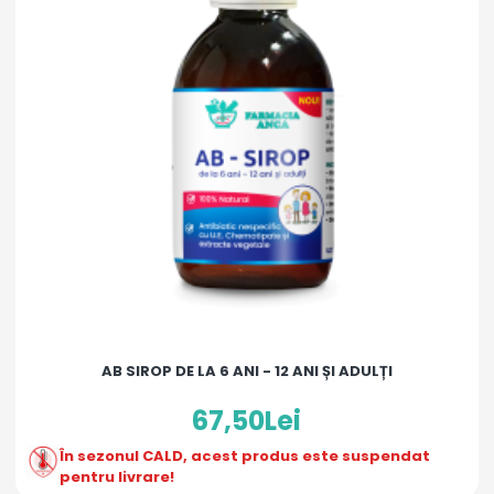
AB SIROP DE LA 6 ANI - 12 ANI ȘI ADULȚI
67,50Lei
În sezonul CALD, acest produs este suspendat
pentru livrare!