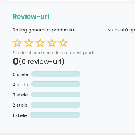
Review-uri
Rating general al produsului
Nu există o
Fii primul care scrie despre acest produs.
0
(0 review-uri)
5 stele
4 stele
3 stele
2 stele
1 stele