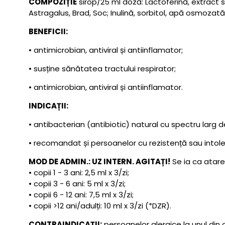
COMPOZIȚIE
sirop/25 ml doză: Lactoferină, extract 
Astragalus, Brad, Soc; Inulină, sorbitol, apă osmozată
BENEFICII:
• antimicrobian, antiviral și antiinflamator;
• susține sănătatea tractului respirator;
• antimicrobian, antiviral și antiinflamator.
INDICAȚII:
• antibacterian (antibiotic) natural cu spectru larg d
• recomandat și persoanelor cu rezistență sau intolera
MOD DE ADMIN.: UZ INTERN. AGITAȚI!
Se ia ca atare
• copii 1 - 3 ani: 2,5 ml x 3/zi;
• copii 3 - 6 ani: 5 ml x 3/zi;
• copii 6 - 12 ani: 7,5 ml x 3/zi;
• copii >12 ani/adulți: 10 ml x 3/zi (*DZR).
CONTRAINDICAȚII:
persoanelor alergice la unul di