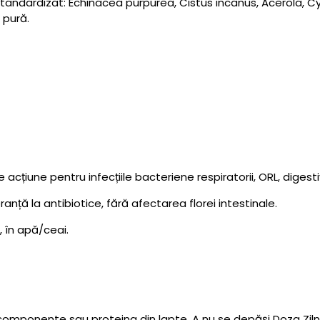
standardizat: Echinacea purpurea, Cistus incanus, Acerola, C
 pură.
e acțiune pentru infecțiile bacteriene respiratorii, ORL, diges
nță la antibiotice, fără afectarea florei intestinale.
, în apă/ceai.
n componente sau proteina din lapte. A nu se depăși Doza Zi