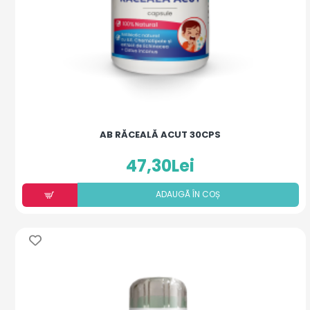
AB RĂCEALĂ ACUT 30CPS
47,30Lei
ADAUGÃ ÎN COȘ