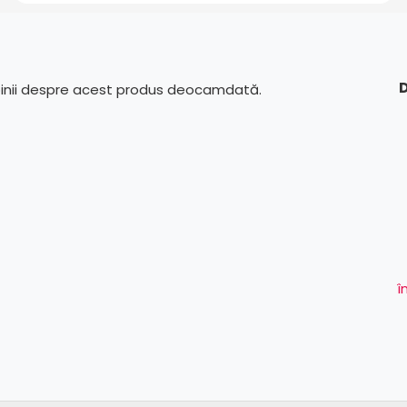
D
pinii despre acest produs deocamdată.
î