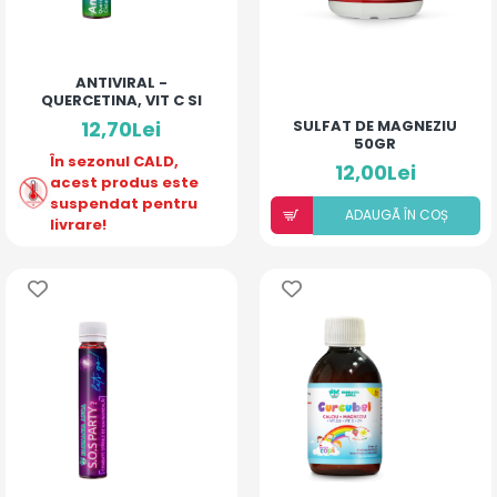
ANTIVIRAL -
QUERCETINA, VIT C SI
CISTUS 15 ANI +
12,70Lei
SULFAT DE MAGNEZIU
50GR
În sezonul CALD,
12,00Lei
acest produs este
suspendat pentru
ADAUGÃ ÎN COȘ
livrare!