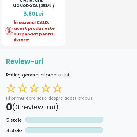
SPORGNOR -
MONODOZA (25ML /
FLACON)
8,60Lei
În sezonul CALD,
acest produs este
suspendat pentru
livrare!
Review-uri
Rating general al produsului
Fii primul care scrie despre acest produs.
0
(0 review-uri)
5 stele
4 stele