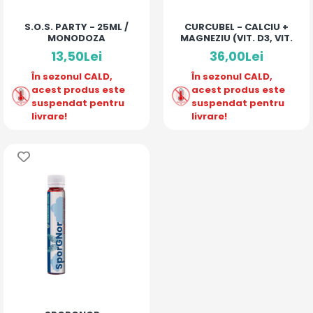
S.O.S. PARTY - 25ML /
CURCUBEL - CALCIU +
MONODOZA
MAGNEZIU (VIT. D3, VIT.
C, ZN)
13,50Lei
36,00Lei
În sezonul CALD,
În sezonul CALD,
acest produs este
acest produs este
suspendat pentru
suspendat pentru
livrare!
livrare!