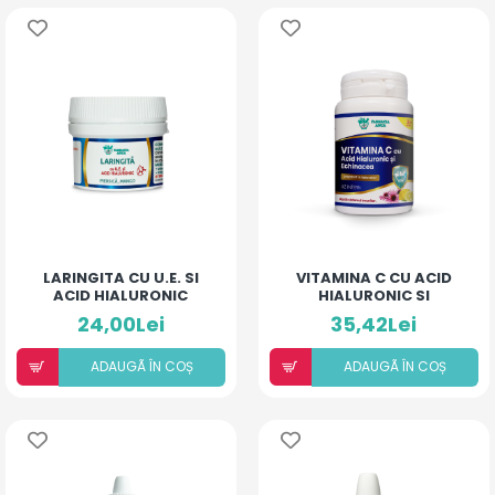
LARINGITA CU U.E. SI
VITAMINA C CU ACID
ACID HIALURONIC
HIALURONIC SI
(PIERSICĂ ȘI MANGO)
ECHINACEA
24,00Lei
35,42Lei
ADAUGÃ ÎN COȘ
ADAUGÃ ÎN COȘ