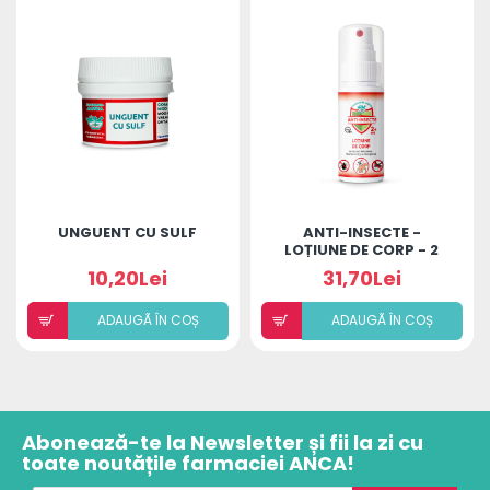
UNGUENT CU SULF
ANTI-INSECTE -
LOȚIUNE DE CORP - 2
ANI+, 50ML
10,20Lei
31,70Lei
ADAUGÃ ÎN COȘ
ADAUGÃ ÎN COȘ
Abonează-te la Newsletter și fii la zi cu
toate noutățile farmaciei ANCA!