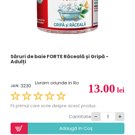
Săruri de baie FORTE Răceală și Gripă -
Adulți
Livram oriunde in Ro
13.00
3230
JAN:
lei
Fii primul care scrie despre acest produs.
-
+
Cantitate
Adaugã în Coș