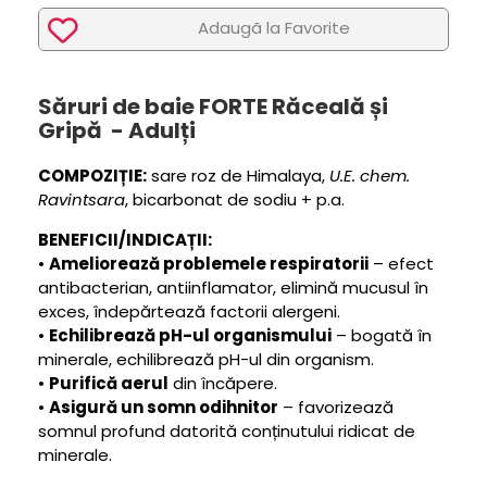
Adaugã la Favorite
Săruri de baie FORTE Răceală și
Gripă - Adulți
COMPOZIȚIE:
sare roz de Himalaya,
U.E. chem.
Ravintsara
, bicarbonat de sodiu + p.a.
BENEFICII/INDICAȚII:
•
Ameliorează problemele respiratorii
– efect
antibacterian, antiinflamator, elimină mucusul în
exces, îndepărtează factorii alergeni.
•
Echilibrează pH-ul organismului
– bogată în
minerale, echilibrează pH-ul din organism.
•
Purifică aerul
din încăpere.
•
Asigură un somn odihnitor
– favorizează
somnul profund datorită conținutului ridicat de
minerale.