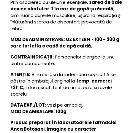
Prin asocierea cu uleiurile esențiale,
sarea de baie
devine aliatul nr. 1 în caz de gripă și răceală
,
diminuând durerile musculare, ușurând respirația și
înlăturând starea de disconfort provocată de
febră.
MOD DE ADMINISTRARE:
UZ EXTERN
•
100 - 200 g
sare forte/la o cadă de apă caldă.
CONTRAINDICAȚII:
Persoanelor alergice la unul
dintre componente.
ATENȚIE:
A nu se lăsa la îndemâna copiilor! A se
păstra în ambalajul original la
temp. camerei
<21°C
, în loc uscat, ferit de umezeală și razele
soarelui.
DATA EXP./LOT:
vezi pe ambalaj.
MOD DE AMBALARE: 100g
Produs preparat în laboratoarele farmaciei
Anca Botoșani. Imagine cu caracter