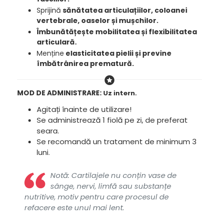
Sprijină
sănătatea articulațiilor, coloanei
vertebrale, oaselor și mușchilor.
Îmbunătățește mobilitatea și flexibilitatea
articulară.
Menține
elasticitatea pielii și previne
îmbătrânirea prematură.
MOD DE ADMINISTRARE:
Uz intern.
Agitați înainte de utilizare!
Se administrează 1 fiolă pe zi, de preferat
seara.
Se recomandă un tratament de minimum 3
luni.
Notă: Cartilajele nu conțin vase de
sânge, nervi, limfă sau substanțe
nutritive, motiv pentru care procesul de
refacere este unul mai lent.