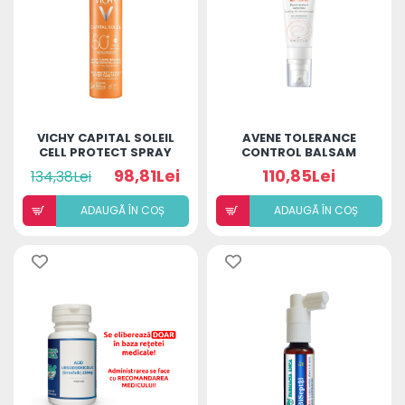
VICHY CAPITAL SOLEIL
AVENE TOLERANCE
CELL PROTECT SPRAY
CONTROL BALSAM
SFP50+ 200ML
40ML
98,81Lei
110,85Lei
134,38Lei
ADAUGÃ ÎN COȘ
ADAUGÃ ÎN COȘ