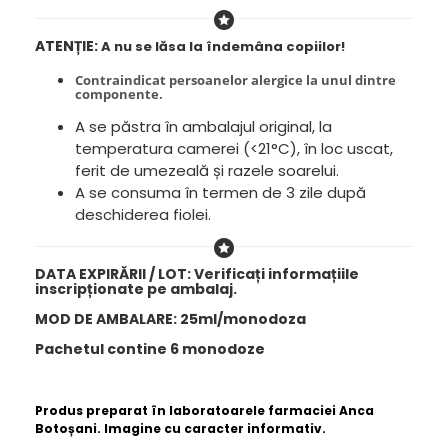
ATENȚIE:
A nu se lăsa la îndemâna copiilor!
Contraindicat persoanelor alergice la unul dintre
componente.
A se păstra în ambalajul original, la
temperatura camerei (<21°C), în loc uscat,
ferit de umezeală și razele soarelui.
A se consuma în termen de 3 zile după
deschiderea fiolei.
DATA EXPIRĂRII / LOT:
Verificați
informațiile
inscripționate pe ambalaj.
MOD DE AMBALARE: 25ml/monodoza
Pachetul contine 6 monodoze
Produs preparat în laboratoarele farmaciei Anca
Botoșani. Imagine cu caracter informativ.