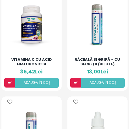
VITAMINA C CU ACID
RĂCEALĂ ȘI GRIPĂ - CU
HIALURONIC SI
SECREȚII (BILUTE)
ECHINACEA
35,42Lei
13,00Lei
ADAUGÃ ÎN COȘ
ADAUGÃ ÎN COȘ