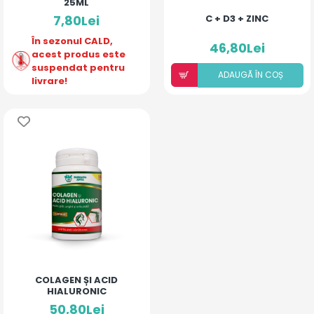
25ML
7,80Lei
C + D3 + ZINC
În sezonul CALD,
46,80Lei
acest produs este
suspendat pentru
ADAUGÃ ÎN COȘ
livrare!
COLAGEN ȘI ACID
HIALURONIC
50,80Lei