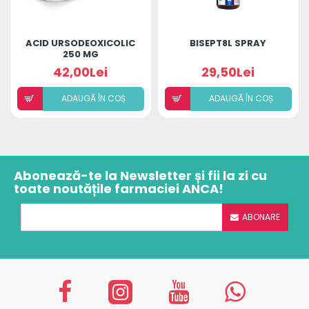
ACID URSODEOXICOLIC
BISEPT8L SPRAY
250 MG
42,00Lei
29,50Lei
ADAUGÃ ÎN COȘ
ADAUGÃ ÎN COȘ
Abonează-te la Newsletter și fii la zi cu
toate noutățile farmaciei ANCA!
ABONARE