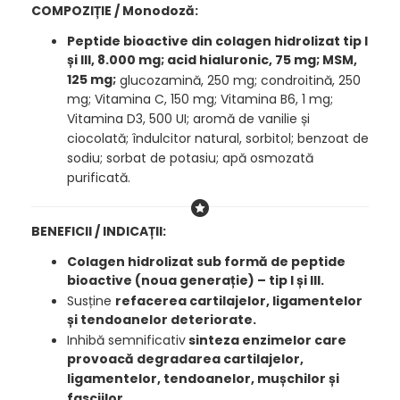
COMPOZIȚIE / Monodoză:
Peptide bioactive din colagen hidrolizat tip I
și III, 8.000 mg; acid hialuronic, 75 mg; MSM,
125 mg;
glucozamină, 250 mg; condroitină, 250
mg; Vitamina C, 150 mg; Vitamina B6, 1 mg;
Vitamina D3, 500 UI; aromă de vanilie și
ciocolată; îndulcitor natural, sorbitol; benzoat de
sodiu; sorbat de potasiu; apă osmozată
purificată.
BENEFICII / INDICAȚII:
Colagen hidrolizat sub formă de peptide
bioactive (noua generație) – tip I și III.
Susține
refacerea cartilajelor, ligamentelor
și tendoanelor deteriorate.
Inhibă semnificativ
sinteza enzimelor care
provoacă degradarea cartilajelor,
ligamentelor, tendoanelor, mușchilor și
fasciilor.