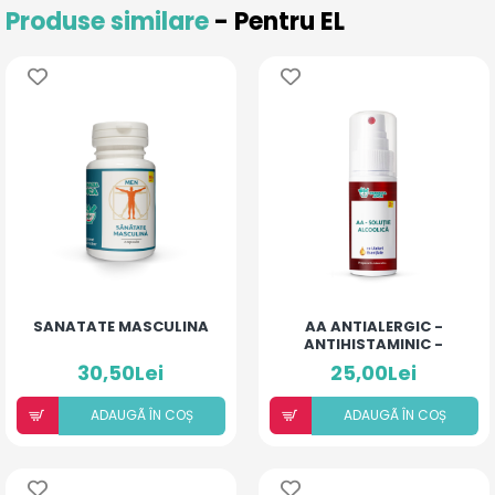
Produse similare
- Pentru EL
SANATATE MASCULINA
AA ANTIALERGIC -
ANTIHISTAMINIC -
SOLUȚIE ALCOOLICĂ CU
30,50Lei
25,00Lei
10% ULEIURI ESENȚIALE
ADAUGÃ ÎN COȘ
ADAUGÃ ÎN COȘ