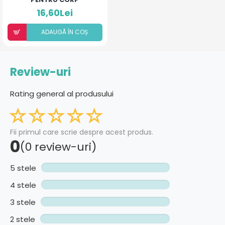
16,60Lei
ADAUGÃ ÎN COȘ
Review-uri
Rating general al produsului
Fii primul care scrie despre acest produs.
0
(0 review-uri)
5 stele
4 stele
3 stele
2 stele