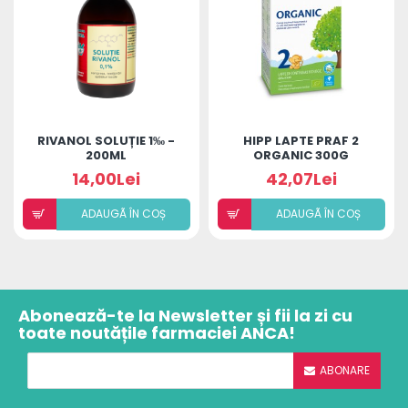
RIVANOL SOLUȚIE 1‰ -
HIPP LAPTE PRAF 2
200ML
ORGANIC 300G
14,00Lei
42,07Lei
ADAUGÃ ÎN COȘ
ADAUGÃ ÎN COȘ
Abonează-te la Newsletter și fii la zi cu
toate noutățile farmaciei ANCA!
ABONARE