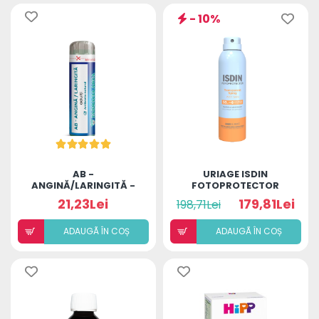
- 10%
AB -
URIAGE ISDIN
ANGINĂ/LARINGITĂ -
FOTOPROTECTOR
ADULȚI (BILUȚE)
SPRAY TRANSPARENT
21,23Lei
179,81Lei
198,71Lei
WET SKIN SPF50+
250ML
ADAUGÃ ÎN COȘ
ADAUGÃ ÎN COȘ