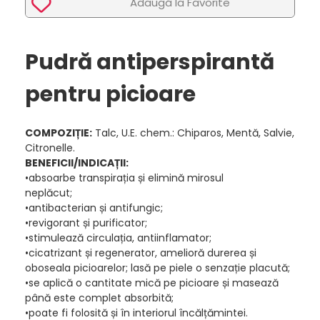
Adaugã la Favorite
Pudră antiperspirantă
pentru picioare
COMPOZIȚIE:
Talc, U.E. chem.: Chiparos, Mentă, Salvie,
Citronelle.
BENEFICII/INDICAȚII:
•absoarbe transpirația și elimină mirosul
neplăcut;
•antibacterian și antifungic;
•revigorant și purificator;
•stimulează circulația, antiinflamator;
•cicatrizant și regenerator, amelioră durerea și
oboseala picioarelor; lasă pe piele o senzație placută;
•se aplică o cantitate mică pe picioare și masează
până este complet absorbită;
•poate fi folosită și în interiorul încălțămintei.