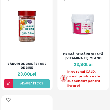
CREMĂ DE MÂINI ȘI FAȚĂ
| VITAMINA F ȘI YLANG
SĂRURI DE BAIE | STARE
23,80Lei
DE BINE
În sezonul CALD,
23,80Lei
acest produs este
suspendat pentru
ADAUGÃ ÎN COȘ
livrare!