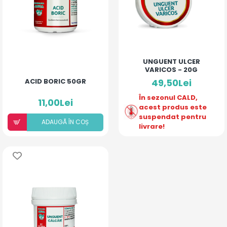
UNGUENT ULCER
VARICOS - 20G
ACID BORIC 50GR
49,50Lei
În sezonul CALD,
11,00Lei
acest produs este
suspendat pentru
ADAUGÃ ÎN COȘ
livrare!