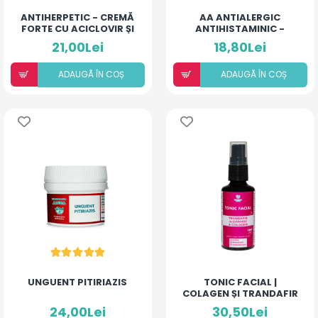
ANTIHERPETIC - CREMĂ
AA ANTIALERGIC
FORTE CU ACICLOVIR ȘI
ANTIHISTAMINIC -
ULEIURI ESENȚIALE
PUDRĂ PENTRU COPII ȘI
21,00Lei
18,80Lei
ADULȚI
ADAUGÃ ÎN COȘ
ADAUGÃ ÎN COȘ
UNGUENT PITIRIAZIS
TONIC FACIAL |
COLAGEN ȘI TRANDAFIR
DE DAMASC
24,00Lei
30,50Lei