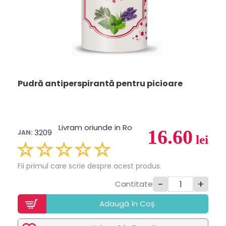
Pudră antiperspirantă pentru picioare
Livram oriunde in Ro
16.60
3209
JAN:
lei
Fii primul care scrie despre acest produs.
-
+
Cantitate
Adaugã în Coș