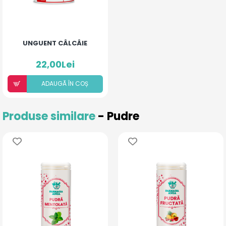
UNGUENT CÂLCÂIE
22,00Lei
ADAUGÃ ÎN COȘ
Produse similare
- Pudre