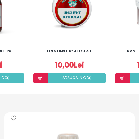
AT 1%
UNGUENT ICHTIOLAT
PAST
i
10,00Lei
N COȘ
ADAUGÃ ÎN COȘ
i