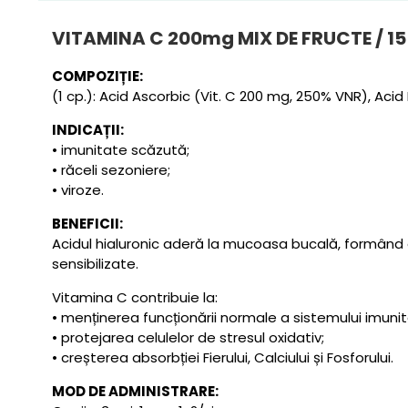
VITAMINA C 200mg MIX DE FRUCTE / 1
COMPOZIȚIE:
(1 cp.): Acid Ascorbic (Vit. C 200 mg, 250% VNR), Acid
INDICAȚII:
• imunitate scăzută;
• răceli sezoniere;
• viroze.
BENEFICII:
Acidul hialuronic aderă la mucoasa bucală, formând o
sensibilizate.
Vitamina C contribuie la:
• menținerea funcționării normale a sistemului imunit
• protejarea celulelor de stresul oxidativ;
• creșterea absorbției Fierului, Calciului și Fosforului.
MOD DE ADMINISTRARE: