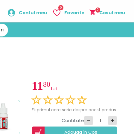
0
0
Contul meu
Favorite
Cosul meu
ri
11
80
Lei
Fii primul care scrie despre acest produs.
-
+
Cantitate
Adaugã în Coș