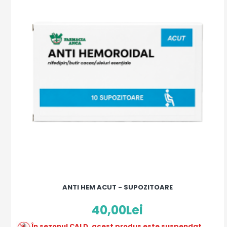
ANTI HEM ACUT - SUPOZITOARE
40,00Lei
În sezonul CALD, acest produs este suspendat