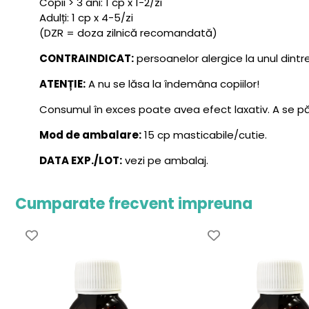
Copii > 3 ani: 1 cp x 1-2/zi
Adulți: 1 cp x 4-5/zi
(DZR = doza zilnică recomandată)
CONTRAINDICAT:
persoanelor alergice la unul din
ATENȚIE:
A nu se lăsa la îndemâna copiilor!
Consumul în exces poate avea efect laxativ. A se păs
Mod de ambalare:
15 cp masticabile/cutie.
DATA EXP./LOT:
vezi pe ambalaj.
Cumparate frecvent impreuna