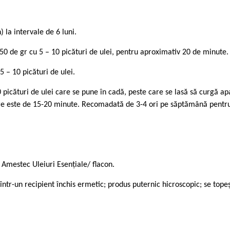
 la intervale de 6 luni.
 150 de gr cu 5 – 10 picături de ulei, pentru aproximativ 20 de minute.
5 – 10 picături de ulei.
0 picături de ulei care se pune în cadă, peste care se lasă să curgă ap
are este de 15-20 minute. Recomadată de 3-4 ori pe săptămână pentru 
Amestec Uleiuri Esențiale/ flacon.
, într-un recipient închis ermetic; produs puternic hicroscopic; se top