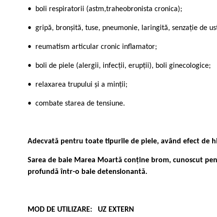
• boli respiratorii (astm,traheobronista cronica);
• gripă, bronșită, tuse, pneumonie, laringită, senzație de u
• reumatism articular cronic inflamator;
• boli de piele (alergii, infecții, erupții), boli ginecologice;
• relaxarea trupului și a minții;
• combate starea de tensiune.
Adecvată pentru toate tipurile de piele, având efect de hid
Sarea de baie Marea Moartă conține brom, cunoscut pentru
profundă într-o baie detensionantă.
MOD DE UTILIZARE: UZ EXTERN