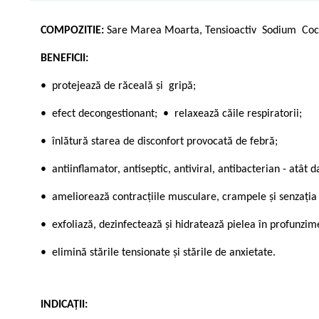
COMPOZITIE:
Sare Marea Moarta, Tensioactiv Sodium Coco 
BENEFICII:
• protejează de răceală și gripă;
• efect decongestionant; • relaxează căile respiratorii;
• înlătură starea de disconfort provocată de febră;
• antiinflamator, antiseptic, antiviral, antibacterian - atât d
• ameliorează contracțiile musculare, crampele și senzația 
• exfoliază, dezinfectează și hidratează pielea în profunzim
• elimină stările tensionate și stările de anxietate.
INDICAȚII: