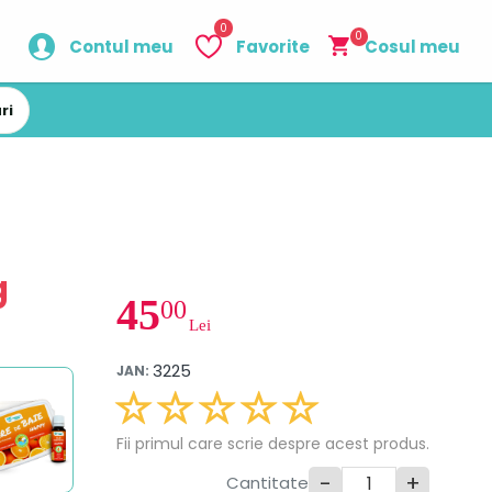
0
0
Contul meu
Favorite
Cosul meu
ri
g
45
00
Lei
3225
JAN:
Fii primul care scrie despre acest produs.
-
+
Cantitate