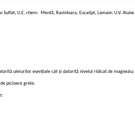
Sulfat, U.E. chem: Mentă, Ravintsara, Eucalipt, Lamaie; U.V. Alune.
atorită uleiurilor esențiale cât și datorită nivelul ridicat de magneziu;
de picioare grele;
e;