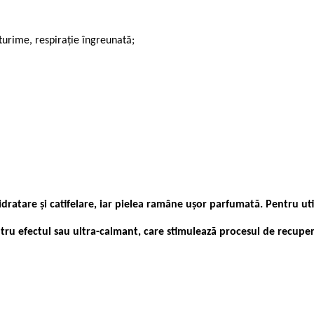
sturime, respirație îngreunată;
ratare și catifelare, iar pielea ramâne ușor parfumată. Pentru utili
 efectul sau ultra-calmant, care stimulează procesul de recupera