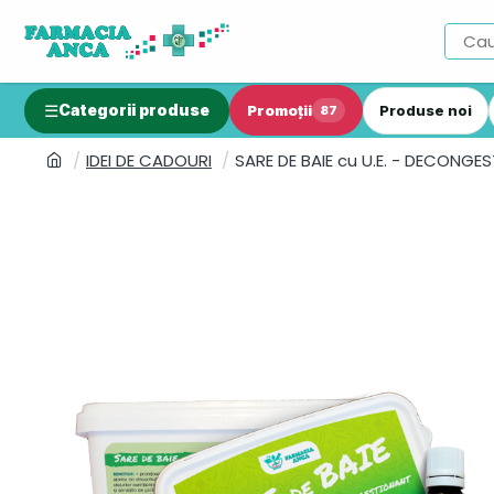
Categorii produse
Promoții
Produse noi
87
IDEI DE CADOURI
SARE DE BAIE cu U.E. - DECONG