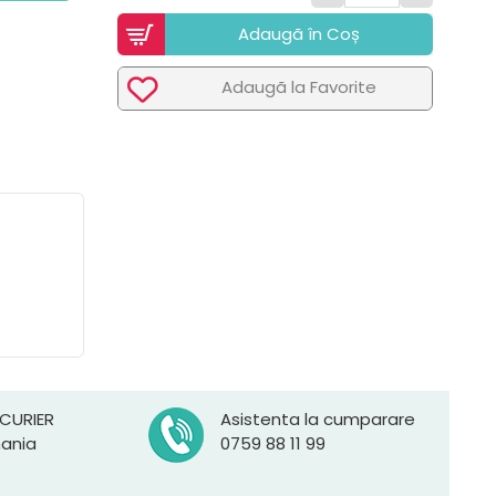
Adaugã în Coș
Adaugã la Favorite
 CURIER
Asistenta la cumparare
mania
0759 88 11 99