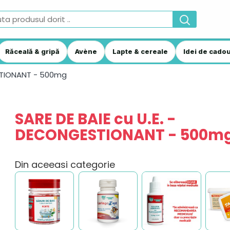
Răceală & gripă
Avène
Lapte & cereale
Idei de cadou
ESTIONANT - 500mg
SARE DE BAIE cu U.E. -
DECONGESTIONANT - 500m
Din aceeasi categorie