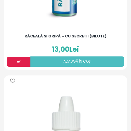
RĂCEALĂ ȘI GRIPĂ - CU SECREȚII (BILUTE)
13,00Lei
ADAUGÃ ÎN COȘ