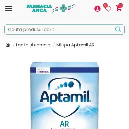
0
0
Lapte și cereale
Milupa Aptamil AR