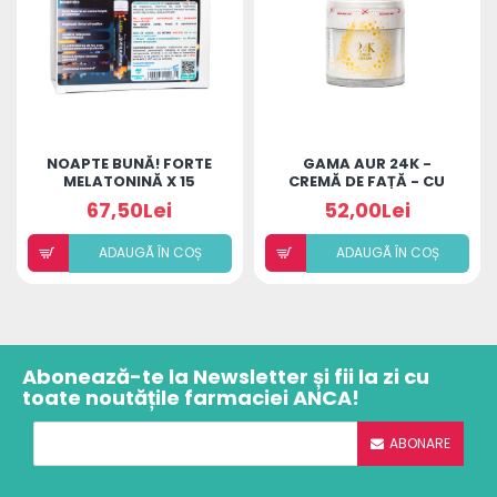
NOAPTE BUNĂ! FORTE
GAMA AUR 24K -
MELATONINĂ X 15
CREMĂ DE FAȚĂ - CU
MONODOZE
PARFUM DE IASOMIE
67,50Lei
52,00Lei
ADAUGÃ ÎN COȘ
ADAUGÃ ÎN COȘ
Abonează-te la Newsletter și fii la zi cu
toate noutățile farmaciei ANCA!
ABONARE