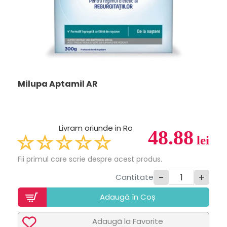
Milupa Aptamil AR
Livram oriunde in Ro
48.88
lei
Fii primul care scrie despre acest produs.
-
+
Cantitate
Adaugã în Coș
Adaugã la Favorite