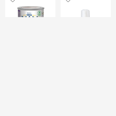
SOARE - LAPTE DE
CORP PENTRU COPII,
NAN LAPTE PRAF HA
CU SPF 50+
400G
49,80Lei
70,52Lei
ADAUGÃ ÎN COȘ
Stoc epuizat