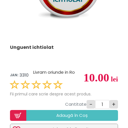
Unguent ichtiolat
Livram oriunde in Ro
10.00
3310
JAN:
lei
Fii primul care scrie despre acest produs.
-
+
Cantitate
Adaugã în Coș