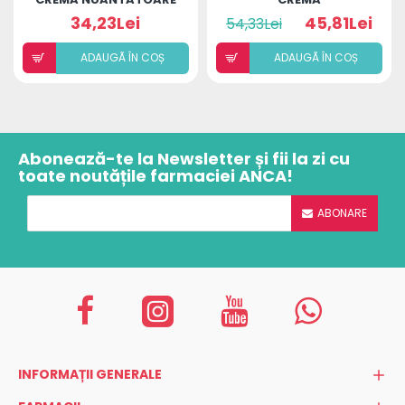
PENTRU FATA SPF50
ANTICUPEROZICA
34,23Lei
45,81Lei
54,33Lei
50ML
SPF10 50ML
ADAUGÃ ÎN COȘ
ADAUGÃ ÎN COȘ
Abonează-te la Newsletter și fii la zi cu
toate noutățile farmaciei ANCA!
ABONARE
INFORMAȚII GENERALE