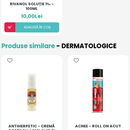
RIVANOL SOLUȚIE 1‰ -
100ML
10,00Lei
ADAUGÃ ÎN COȘ
Produse similare
- DERMATOLOGICE
ANTIHERPETIC - CREMĂ
ACNEE - ROLL ON ACUT