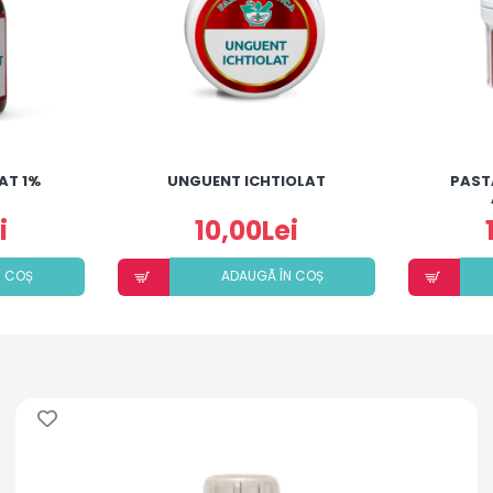
AT 1%
UNGUENT ICHTIOLAT
PAST
i
10,00Lei
N COȘ
ADAUGÃ ÎN COȘ
i