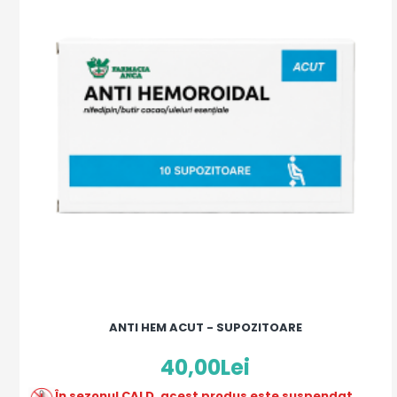
ANTI HEM ACUT - SUPOZITOARE
40,00Lei
În sezonul CALD, acest produs este suspendat