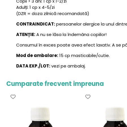
Copii > 3 ani: 1 cp x 1-2/zi
Adulți: 1 cp x 4-5/zi
(DZR = doza zilnică recomandată)
CONTRAINDICAT:
persoanelor alergice la unul din
ATENȚIE:
A nu se lăsa la îndemâna copiilor!
Consumul în exces poate avea efect laxativ. A se păs
Mod de ambalare:
15 cp masticabile/cutie.
DATA EXP./LOT:
vezi pe ambalaj.
Cumparate frecvent impreuna