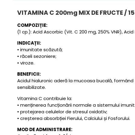
VITAMINA C 200mg MIX DE FRUCTE / 1
COMPOZIȚIE:
(1 cp.): Acid Ascorbic (Vit. C 200 mg, 250% VNR), Acid
INDICAȚII:
• imunitate scăzută;
• răceli sezoniere;
• viroze.
BENEFICII:
Acidul hialuronic aderă la mucoasa bucală, formând o
sensibilizate.
Vitamina C contribuie la:
• menținerea funcționării normale a sistemului imunit
• protejarea celulelor de stresul oxidativ;
• creșterea absorbției Fierului, Calciului și Fosforului.
MOD DE ADMINISTRARE: