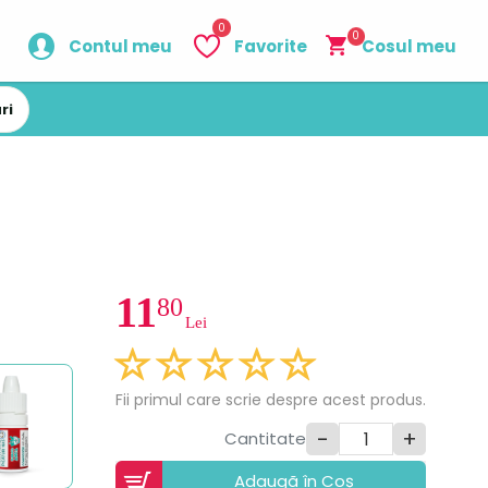
0
0
Contul meu
Favorite
Cosul meu
ri
11
80
Lei
Fii primul care scrie despre acest produs.
-
+
Cantitate
Adaugã în Coș