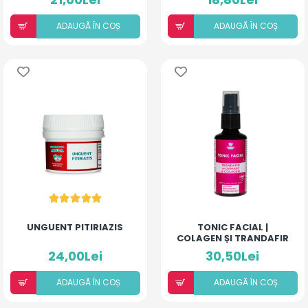
ADULȚI
ADAUGÃ ÎN COȘ
ADAUGÃ ÎN COȘ
UNGUENT PITIRIAZIS
TONIC FACIAL |
COLAGEN ȘI TRANDAFIR
DE DAMASC
24,00Lei
30,50Lei
ADAUGÃ ÎN COȘ
ADAUGÃ ÎN COȘ