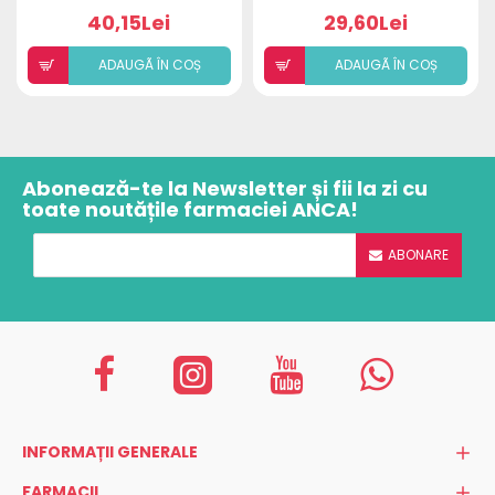
30CP
40,15Lei
29,60Lei
ADAUGÃ ÎN COȘ
ADAUGÃ ÎN COȘ
Abonează-te la Newsletter și fii la zi cu
toate noutățile farmaciei ANCA!
ABONARE
INFORMAȚII GENERALE
FARMACII