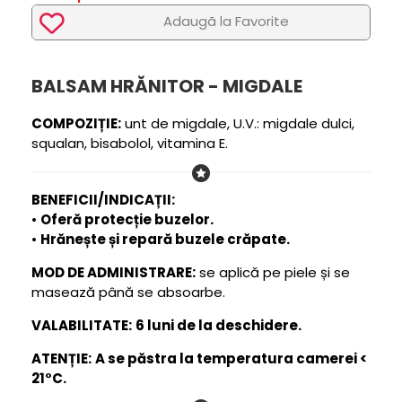
Adaugã la Favorite
BALSAM HRĂNITOR - MIGDALE
COMPOZIȚIE:
unt de migdale, U.V.: migdale dulci,
squalan, bisabolol, vitamina E.
BENEFICII/INDICAȚII:
•
Oferă protecție buzelor.
•
Hrănește și repară buzele crăpate.
MOD DE ADMINISTRARE:
se aplică pe piele și se
masează până se absoarbe.
VALABILITATE:
6 luni de la deschidere.
ATENȚIE:
A se păstra la temperatura camerei <
21°C.