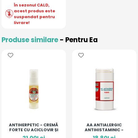
În sezonul CALD,
acest produs este
suspendat pentru
livrare!
Produse similare
- Pentru Ea
ANTIHERPETIC - CREMĂ
AA ANTIALERGIC
FORTE CU ACICLOVIR ȘI
ANTIHISTAMINIC -
ULEIURI ESENȚIALE
PUDRĂ PENTRU COPII ȘI
21,00Lei
18,80Lei