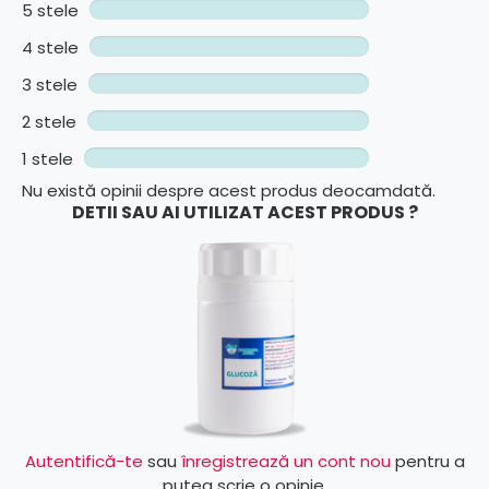
5 stele
4 stele
3 stele
2 stele
1 stele
Nu există opinii despre acest produs deocamdată.
DETII SAU AI UTILIZAT ACEST PRODUS ?
Autentifică-te
sau
înregistrează un cont nou
pentru a
putea scrie o opinie.