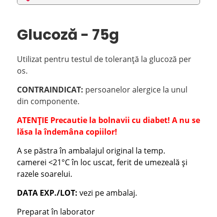
Glucoză - 75g
Utilizat pentru testul de toleranță la glucoză per
os.
CONTRAINDICAT:
persoanelor alergice la unul
din componente.
ATENȚIE
Precautie la bolnavii cu diabet!
A nu se
lăsa la îndemâna copiilor!
A se păstra în ambalajul original la temp
.
camerei
<21°C în loc uscat, ferit de umezeală și
razele soarelui.
DATA EXP./LOT:
vezi pe ambalaj.
Preparat în laborator