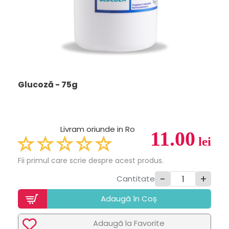
Glucoză - 75g
Livram oriunde in Ro
11.00
lei
Fii primul care scrie despre acest produs.
-
+
Cantitate
Adaugã în Coș
Adaugã la Favorite