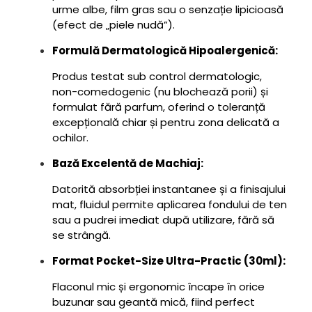
urme albe, film gras sau o senzație lipicioasă
(efect de „piele nudă”).
Formulă Dermatologică Hipoalergenică:
Produs testat sub control dermatologic,
non-comedogenic (nu blochează porii) și
formulat fără parfum, oferind o toleranță
excepțională chiar și pentru zona delicată a
ochilor.
Bază Excelentă de Machiaj:
Datorită absorbției instantanee și a finisajului
mat, fluidul permite aplicarea fondului de ten
sau a pudrei imediat după utilizare, fără să
se strângă.
Format Pocket-Size Ultra-Practic (30ml):
Flaconul mic și ergonomic încape în orice
buzunar sau geantă mică, fiind perfect