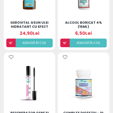
GEROVITAL GSUN ULEI
ALCOOL BORICAT 4%
HIDRATANT CU EFECT
(15ML)
STRALUCITOR 150ML
24,90Lei
6,50Lei
ADAUGÃ ÎN COȘ
ADAUGÃ ÎN COȘ
REGENERATOR GENE ȘI
COMPLEX DIGESTIV - 10