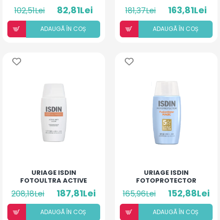
PROTECTIE SOLARA
FUSION FLUID MINERAL
82,81Lei
163,81Lei
102,51Lei
181,37Lei
SPF50+ 50ML GOLD
BABY PEDIATRICS SPF
50+ 50ML
ADAUGÃ ÎN COȘ
ADAUGÃ ÎN COȘ
URIAGE ISDIN
URIAGE ISDIN
FOTOULTRA ACTIVE
FOTOPROTECTOR
UNIFY COLOR 100+ SPF
FUSION WATHER MAGIC
187,81Lei
152,88Lei
208,18Lei
165,96Lei
FUSION FLUID 50ML
SPF50 50ML
ADAUGÃ ÎN COȘ
ADAUGÃ ÎN COȘ