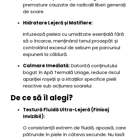
premature cauzate de radicalii liberi generați
de soare.
Hidratare Lejeră și Matifiere:
Infuzează pielea cu umiditate esențială fără
să o încarce, menținând tenul proaspăt și
controlând excesul de sebum pe parcursul
expunerii la căldură.
Calmare Imediată:
Datorită conținutului
bogat în Apă Termală Uriage, reduce riscul
apariției roșeții și a iritațiilor specifice pielii
reactive sub acțiunea soarelui.
De ce să îl alegi?
Textură Fluidă Ultra-Lejeră (Finisaj
Invizibil):
O consistență extrem de fluidă, apoasă, care
pătrunde în piele în câteva secunde. Nu lasă