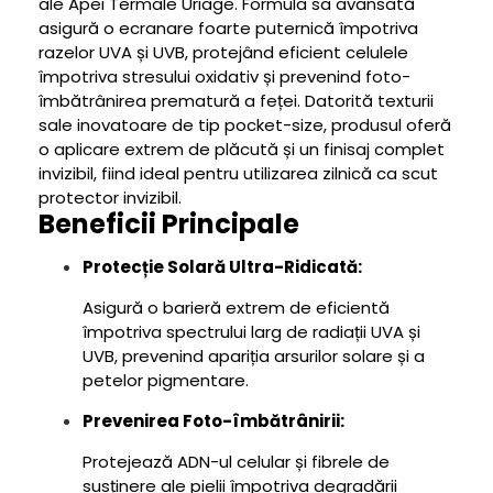
ale Apei Termale Uriage. Formula sa avansată
asigură o ecranare foarte puternică împotriva
razelor UVA și UVB, protejând eficient celulele
împotriva stresului oxidativ și prevenind foto-
îmbătrânirea prematură a feței. Datorită texturii
sale inovatoare de tip pocket-size, produsul oferă
o aplicare extrem de plăcută și un finisaj complet
invizibil, fiind ideal pentru utilizarea zilnică ca scut
protector invizibil.
Beneficii Principale
Protecție Solară Ultra-Ridicată:
Asigură o barieră extrem de eficientă
împotriva spectrului larg de radiații UVA și
UVB, prevenind apariția arsurilor solare și a
petelor pigmentare.
Prevenirea Foto-îmbătrânirii:
Protejează ADN-ul celular și fibrele de
susținere ale pielii împotriva degradării