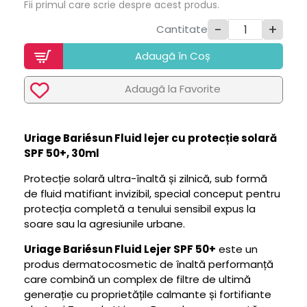
Fii primul care scrie despre acest produs.
-
+
Cantitate
Adaugã în Coș
Adaugã la Favorite
Uriage Bariésun Fluid lejer cu protecție solară
SPF 50+, 30ml
Protecție solară ultra-înaltă și zilnică, sub formă
de fluid matifiant invizibil, special conceput pentru
protecția completă a tenului sensibil expus la
soare sau la agresiunile urbane.
Uriage Bariésun Fluid Lejer SPF 50+
este un
produs dermatocosmetic de înaltă performanță
care combină un complex de filtre de ultimă
generație cu proprietățile calmante și fortifiante