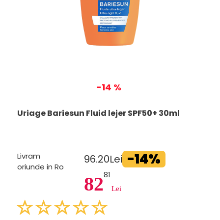
-14 %
Uriage Bariesun Fluid lejer SPF50+ 30ml
-14%
Livram
96.20Lei
oriunde in Ro
81
82
Lei