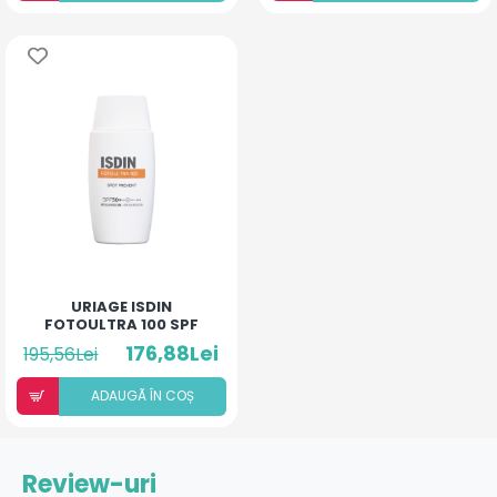
URIAGE ISDIN
FOTOULTRA 100 SPF
SPOT PREVENT FUSION
176,88Lei
195,56Lei
FLUID 50ML
ADAUGÃ ÎN COȘ
Review-uri