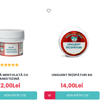
Ă MENTOLATĂ CU
UNGUENT ÎNȚEPĂTURI 8G
ANESTEZINĂ
12,00Lei
14,00Lei
ADAUGÃ ÎN COȘ
ADAUGÃ ÎN COȘ