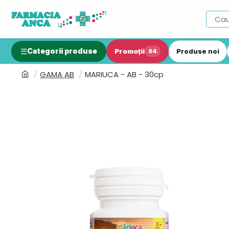
Categorii produse
Promoții
Produse noi
84
GAMA AB
MARIUCA - AB - 30cp