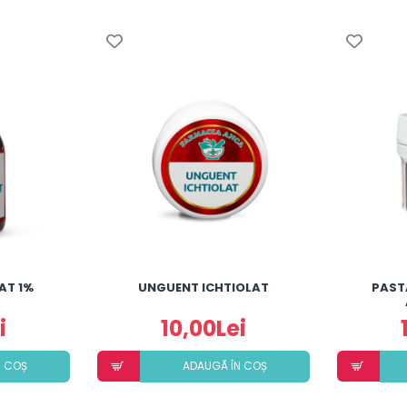
AT 1%
UNGUENT ICHTIOLAT
PAST
i
10,00Lei
N COȘ
ADAUGÃ ÎN COȘ