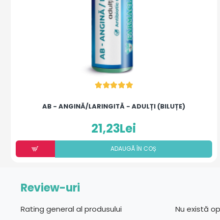
AB - ANGINĂ/LARINGITĂ - ADULȚI (BILUȚE)
21,23Lei
ADAUGÃ ÎN COȘ
Review-uri
Rating general al produsului
Nu există o