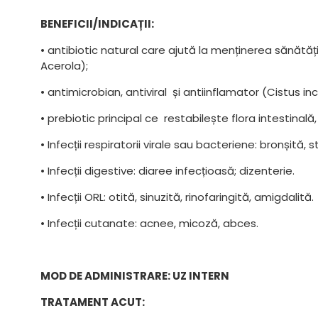
BENEFICII/INDICAȚII:
• antibiotic natural care ajută la menținerea sănătății:
Acerola);
• antimicrobian, antiviral și antiinflamator (Cistus in
• prebiotic principal ce restabilește flora intestinal
• Infecții respiratorii virale sau bacteriene: bronșit
• Infecții digestive: diaree infecțioasă; dizenterie.
• Infecții ORL: otită, sinuzită, rinofaringită, amigdalită.
• Infecții cutanate: acnee, micoză, abces.
MOD DE ADMINISTRARE: UZ INTERN
TRATAMENT ACUT: