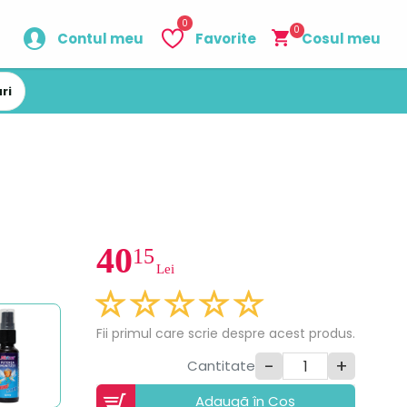
0
0
Contul meu
Favorite
Cosul meu
ri
40
15
Lei
Fii primul care scrie despre acest produs.
-
+
Cantitate
Adaugã în Coș