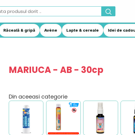
Răceală & gripă
Avène
Lapte & cereale
Idei de cadou
MARIUCA - AB - 30cp
Din aceeasi categorie