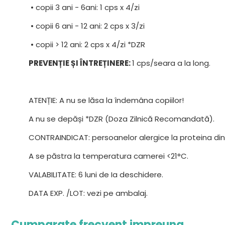
• copii 3 ani - 6ani: 1 cps x 4/zi
• copii 6 ani - 12 ani: 2 cps x 3/zi
• copii > 12 ani: 2 cps x 4/zi *DZR
PREVENȚIE ȘI ÎNTREȚINERE:
1 cps/seara a la long.
ATENȚIE: A nu se lăsa la îndemâna copiilor!
A nu se depăși *DZR (Doza Zilnică Recomandată).
CONTRAINDICAT: persoanelor alergice la proteina di
A se păstra la temperatura camerei <21°C.
VALABILITATE: 6 luni de Ia deschidere.
DATA EXP. /LOT: vezi pe ambalaj.
Cumparate frecvent impreuna