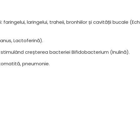
 faringelui, laringelui, traheii, bronhiilor și cavității bucale 
canus, Lactoferină).
ă, stimulând creșterea bacteriei Bifidobacterium (Inulină).
ă, stomatită, pneumonie.