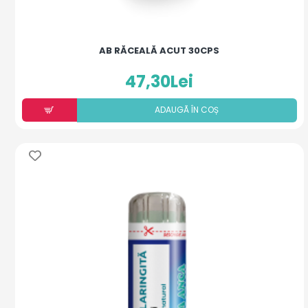
AB RĂCEALĂ ACUT 30CPS
47,30Lei
ADAUGÃ ÎN COȘ