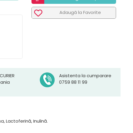
Adaugã la Favorite
 CURIER
Asistenta la cumparare
mania
0759 88 11 99
 Lactoferină, Inulină.