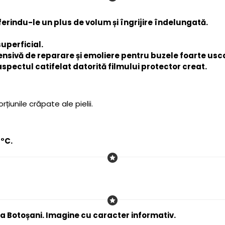
ferindu-le un plus de volum și îngrijire îndelungată.
uperficial.
nsivă de reparare și emoliere pentru buzele foarte usca
aspectul catifelat datorită filmului protector creat.
iunile crăpate ale pielii.
1°C.
a Botoșani. Imagine cu caracter informativ.