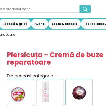
Răceală & gripă
Avène
Lapte & cereale
Idei de cadou
paratoare
Piersicuța - Cremă de buze
reparatoare
Din aceeasi categorie