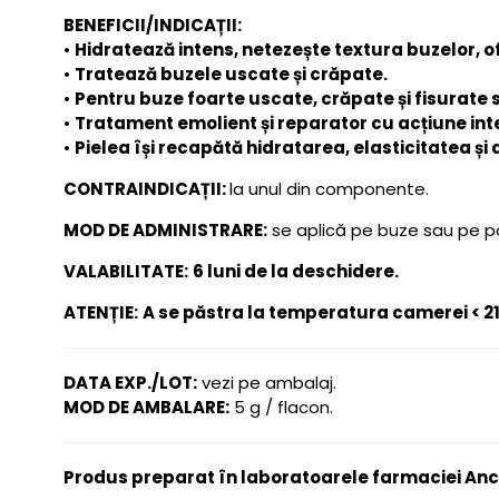
BENEFICII/INDICAȚII:
•
Hidratează intens, netezește textura buzelor, o
•
Tratează buzele uscate și crăpate.
•
Pentru buze foarte uscate, crăpate și fisurate s
•
Tratament emolient și reparator cu acțiune inte
•
Pielea își recapătă hidratarea, elasticitatea și 
CONTRAINDICAȚII:
la unul din componente.
MOD DE ADMINISTRARE:
se aplică pe buze sau pe porț
VALABILITATE:
6 luni de la deschidere.
ATENȚIE:
A se păstra la temperatura camerei < 2
DATA EXP./LOT:
vezi pe ambalaj.
MOD DE AMBALARE:
5 g / flacon.
Produs preparat în laboratoarele farmaciei Anc