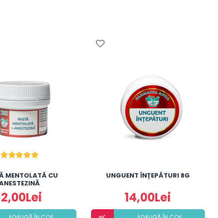
Ă MENTOLATĂ CU
UNGUENT ÎNȚEPĂTURI 8G
ANESTEZINĂ
12,00Lei
14,00Lei
ADAUGÃ ÎN COȘ
ADAUGÃ ÎN COȘ