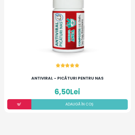
ANTIVIRAL - PICĂTURI PENTRU NAS
6,50Lei
ADAUGÃ ÎN COȘ