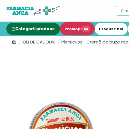
Categorii produse
Promoții
Produse noi
88
IDEI DE CADOURI
Piersicuța - Cremă de buze re