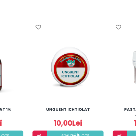
AT 1%
UNGUENT ICHTIOLAT
PAST
i
10,00Lei
N COȘ
ADAUGÃ ÎN COȘ