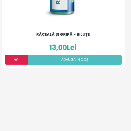
RĂCEALĂ ȘI GRIPĂ - BILUȚE
13,00Lei
ADAUGÃ ÎN COȘ