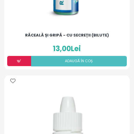
RĂCEALĂ ȘI GRIPĂ - CU SECREȚII (BILUTE)
13,00Lei
ADAUGÃ ÎN COȘ