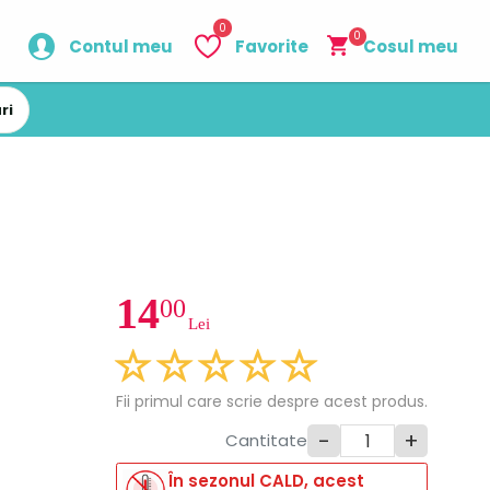
0
0
Contul meu
Favorite
Cosul meu
ri
14
00
Lei
Fii primul care scrie despre acest produs.
-
+
Cantitate
În sezonul CALD, acest