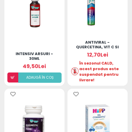
ANTIVIRAL -
QUERCETINA, VIT C SI
CISTUS 15 ANI +
INTENSIV ARSURI -
12,70Lei
30ML
În sezonul CALD,
49,50Lei
acest produs este
suspendat pentru
ADAUGÃ ÎN COȘ
livrare!