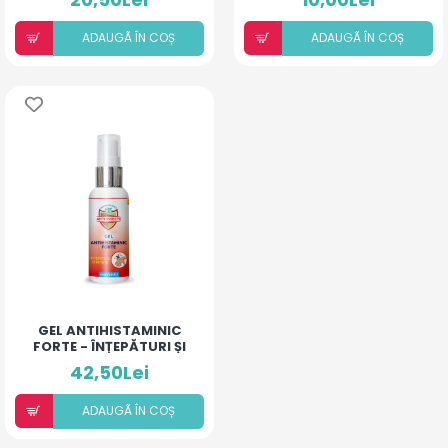
ADAUGÃ ÎN COȘ
ADAUGÃ ÎN COȘ
GEL ANTIHISTAMINIC
FORTE - ÎNȚEPĂTURI ȘI
IRITAȚII
42,50Lei
ADAUGÃ ÎN COȘ