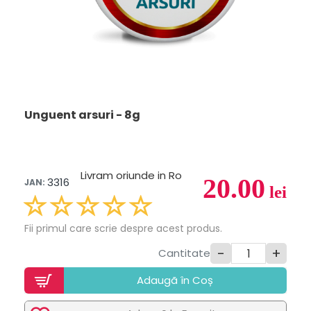
Unguent arsuri - 8g
Livram oriunde in Ro
20.00
3316
JAN:
lei
Fii primul care scrie despre acest produs.
-
+
Cantitate
Adaugã în Coș