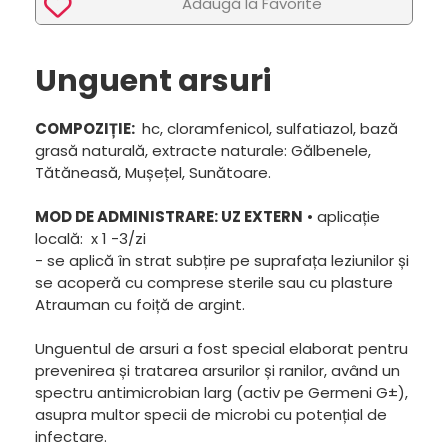
Adaugã la Favorite
Unguent arsuri
COMPOZIȚIE:
hc, cloramfenicol, sulfatiazol, bază
grasă naturală, extracte naturale: Gălbenele,
Tătăneasă, Mușețel, Sunătoare.
MOD DE ADMINISTRARE: UZ EXTERN
• aplicație
locală: x 1 -3/zi
- se aplică în strat subțire pe suprafața leziunilor și
se acoperă cu comprese sterile sau cu plasture
Atrauman cu foiță de argint.
Unguentul de arsuri a fost special elaborat pentru
prevenirea și tratarea arsurilor și ranilor, având un
spectru antimicrobian larg (activ pe Germeni G±),
asupra multor specii de microbi cu potențial de
infectare.