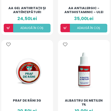
AA GEL ANTIIRITAȚII ȘI
AA ANTIALERGIC -
ANTIÎNȚEPĂTURI
ANTIHISTAMINIC - ULEI
PENTRU ARSURI MEDII
FORTE COPII ȘI ADULȚI
24,50Lei
35,00Lei
ADAUGÃ ÎN COȘ
ADAUGÃ ÎN COȘ
PRAF DE RĂNI 3G
ALBASTRU DE METILEN
1%
20,50Lei
10,00Lei