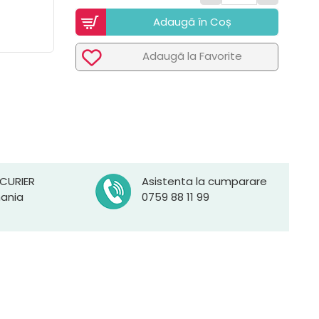
Adaugã în Coș
Adaugã la Favorite
 CURIER
Asistenta la cumparare
mania
0759 88 11 99