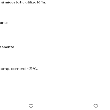
 și micostatic utilizată în:
uriu;
mponente.
la temp. camerei ≤21°C.