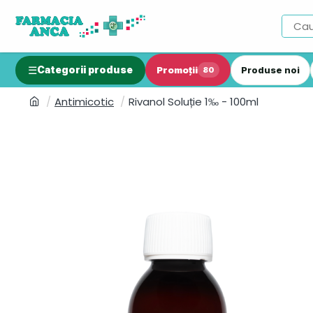
Categorii produse
Promoții
Produse noi
80
Antimicotic
Rivanol Soluție 1‰ - 100ml