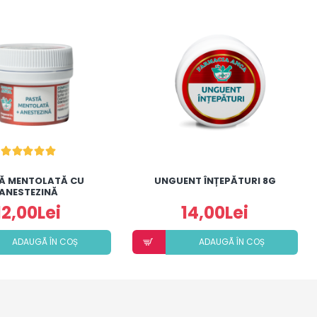
Ă MENTOLATĂ CU
UNGUENT ÎNȚEPĂTURI 8G
ANESTEZINĂ
12,00Lei
14,00Lei
ADAUGÃ ÎN COȘ
ADAUGÃ ÎN COȘ