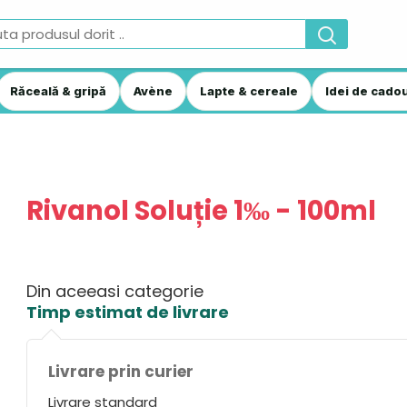
Răceală & gripă
Avène
Lapte & cereale
Idei de cadou
Rivanol Soluție 1‰ - 100ml
Din aceeasi categorie
Timp estimat de livrare
Livrare prin curier
Livrare standard