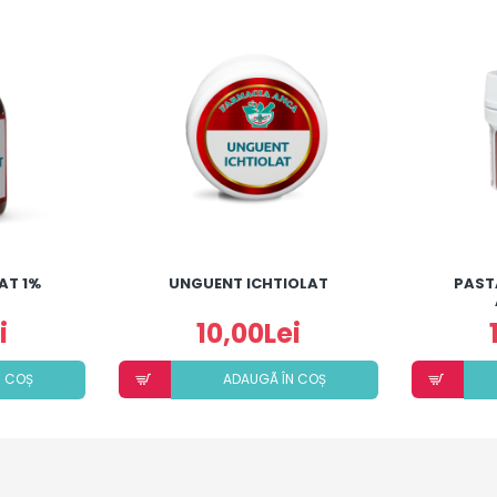
AT 1%
UNGUENT ICHTIOLAT
PAST
i
10,00Lei
N COȘ
ADAUGÃ ÎN COȘ