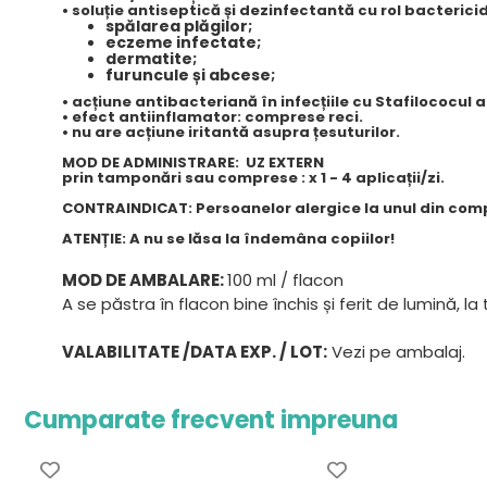
• soluție antiseptică și dezinfectantă
cu rol bactericid
spălarea plăgilor;
eczeme infectate;
dermatite;
furuncule și abcese;
• acțiune antibacteriană în infecțiile cu Stafilococul a
• efect antiinflamator:
comprese reci.
• nu are acțiune iritantă asupra țesuturilor.
MOD DE ADMINISTRARE: UZ EXTERN
prin tamponări sau comprese : x 1 - 4 aplicații/zi.
CONTRAINDICAT:
Persoanelor alergice la unul din co
ATENȚIE:
A nu se lăsa la îndemâna copiilor!
MOD DE AMBALARE:
100 ml / flacon
A se păstra în flacon bine închis și ferit de lumină, 
VALABILITATE /DATA EXP. / LOT:
Vezi pe ambalaj.
Cumparate frecvent impreuna