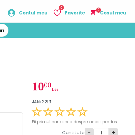
0
0
Contul meu
Favorite
Cosul meu
ri
10
00
Lei
3219
JAN:
Fii primul care scrie despre acest produs.
-
+
Cantitate