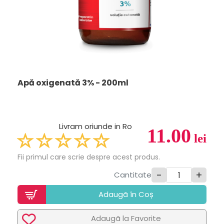
Apă oxigenată 3% - 200ml
Livram oriunde in Ro
11.00
lei
Fii primul care scrie despre acest produs.
-
+
Cantitate
Adaugã în Coș
Adaugã la Favorite