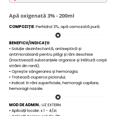
Apă oxigenată 3% - 200ml
COMPOZIȚIE
: Perhidrol 3%, apă osmozată pură.
BENEFICII/INDICAȚII
:
• Soluție dezinfectantă, antiseptică și
antimicrobiană pentru plăgi și răni deschise
(inactivează substanțele organice și înlătură corpii
străini din rană);
• Oprește sângerarea și hemoragia;
• Tratează ciuperca piciorului;
• Indicat în răni superficiale, hemoragii capilare,
hemoragii nazale.
MOD DE ADMIN.
: UZ EXTERN
• Aplicații locale: x 1 - 4/zi;