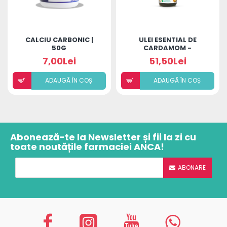
CALCIU CARBONIC |
ULEI ESENTIAL DE
50G
CARDAMOM -
ELETTARIA
7,00Lei
51,50Lei
CARDAMOMUM OIL
ADAUGÃ ÎN COȘ
ADAUGÃ ÎN COȘ
Abonează-te la Newsletter și fii la zi cu
toate noutățile farmaciei ANCA!
ABONARE