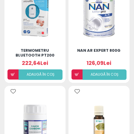
TERMOMETRU
NAN AR EXPERT 800G
BLUETOOTH PT200
MICROLIFE
222,64Lei
126,09Lei
ADAUGÃ ÎN COȘ
ADAUGÃ ÎN COȘ