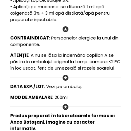
• Aplicații topice: soluție 3%;
• Aplicații pe mucoase: se diluează 1 ml apă
oxigenată 3% + 3 ml apă distilată/apă pentru
preparate injectabile.
CONTRAINDICAT
: Persoanelor alergice la unul din
componente.
ATENȚIE
: A nu se lăsa la îndemâna copiilor! A se
păstra în ambalajul original la temp. camerei <21°C
în loc uscat, ferit de umezeală și razele soarelui.
DATA EXP./LOT
: Vezi pe ambalaj.
MOD DE AMBALARE
: 200ml
Produs preparat în laboratoarele farmaciei
Anca Botoșani. Imagine cu caracter
informativ.