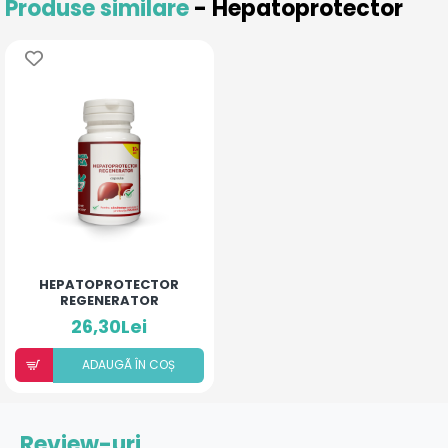
Produse similare
- Hepatoprotector
HEPATOPROTECTOR
REGENERATOR
26,30Lei
ADAUGÃ ÎN COȘ
Review-uri