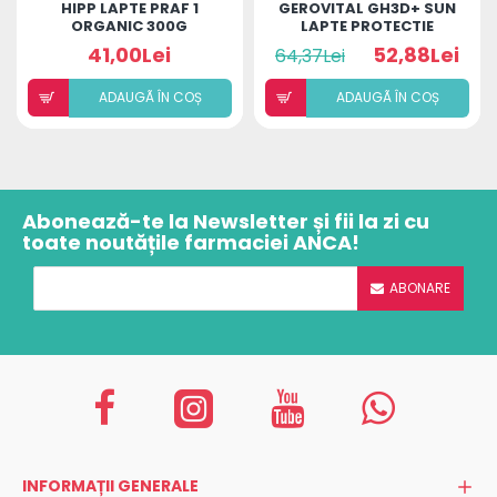
HIPP LAPTE PRAF 1
GEROVITAL GH3D+ SUN
ORGANIC 300G
LAPTE PROTECTIE
SOLARA SPF30 150ML
41,00Lei
52,88Lei
64,37Lei
ADAUGÃ ÎN COȘ
ADAUGÃ ÎN COȘ
Abonează-te la Newsletter și fii la zi cu
toate noutățile farmaciei ANCA!
ABONARE
INFORMAȚII GENERALE