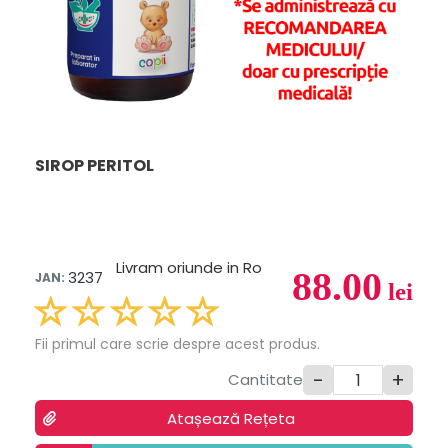
SIROP PERITOL
Livram oriunde in Ro
88.00
3237
JAN:
lei
Fii primul care scrie despre acest produs.
-
+
Cantitate
Atașează Rețeta