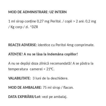
MOD DE ADMINISTRARE:
UZ INTERN
1 ml sirop conține 0,27 mg Peritol. / copii > 2 ani: 0,2 mg
/ Kg corp / zi. *DZR
REACȚII ADVERSE:
identice cu Peritol 4mg comprimate.
ATENȚIE! A nu se lăsa la îndemâna copiilor!
A nu se depăși doza zilnică recomandată! A se păstra la
temperatura camerei < 21°C.
VALABILITATE:
3 luni de la deschidere.
MOD DE AMBALARE:
75 ml sirop / flacon.
DATA EXPIRĂRII/Lot:
vezi pe ambalaj.