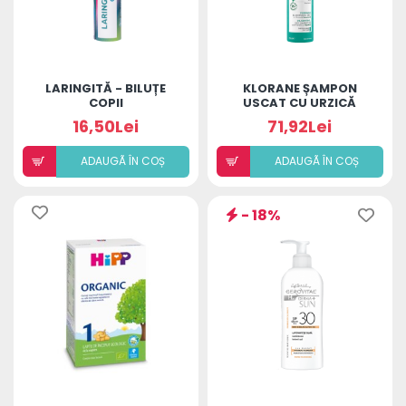
LARINGITĂ - BILUȚE
KLORANE ȘAMPON
COPII
USCAT CU URZICĂ
150ML
16,50Lei
71,92Lei
ADAUGÃ ÎN COȘ
ADAUGÃ ÎN COȘ
- 18%