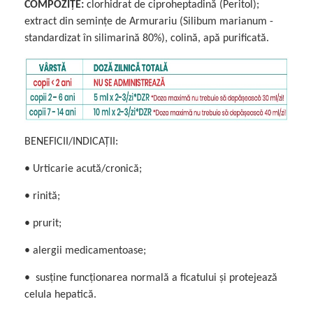
COMPOZIȚE:
clorhidrat de ciproheptadină (Peritol);
extract din semințe de Armurariu (Silibum marianum -
standardizat în silimarină 80%), colină, apă purificată.
BENEFICII/INDICAȚII:
• Urticarie acută/cronică;
• rinită;
• prurit;
• alergii medicamentoase;
• susține funcționarea normală a ficatului și protejează
celula hepatică.