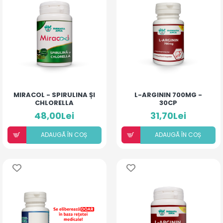
MIRACOL - SPIRULINA ȘI
L-ARGININ 700MG -
CHLORELLA
30CP
48,00Lei
31,70Lei
ADAUGÃ ÎN COȘ
ADAUGÃ ÎN COȘ