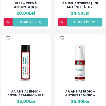
BEBE - CREMĂ
AA GEL ANTIIRITAȚII ȘI
ANTIIRITAȚII ȘI
ANTIÎNȚEPĂTURI
ANTIALERGICĂ
PENTRU ARSURI MEDII
28,00Lei
24,50Lei
ADAUGÃ ÎN COȘ
ADAUGÃ ÎN COȘ
AA ANTIALERGIC -
AA ANTIALERGIC -
ANTIHISTAMINIC - ULEI
ANTIHISTAMINIC -
FORTE COPII ȘI ADULȚI
SOLUȚIE ALCOOLICĂ CU
35,00Lei
25,00Lei
10% ULEIURI ESENȚIALE