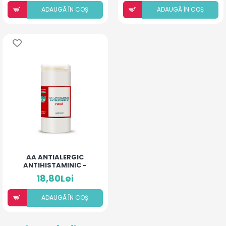
ADAUGÃ ÎN COȘ
ADAUGÃ ÎN COȘ
AA ANTIALERGIC
ANTIHISTAMINIC -
PUDRĂ PENTRU COPII ȘI
18,80Lei
ADULȚI
ADAUGÃ ÎN COȘ