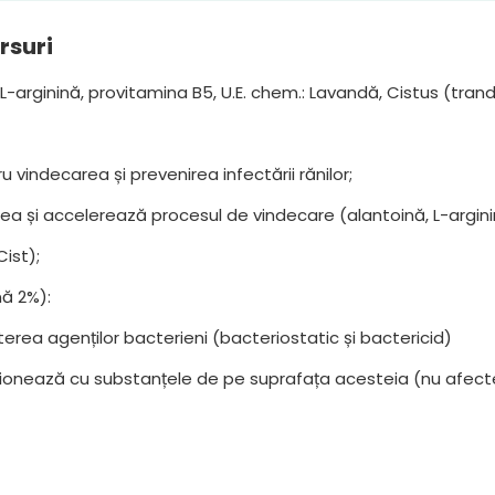
arsuri
L-arginină, provitamina B5, U.E. chem.: Lavandă, Cistus (trand
u vindecarea și prevenirea infectării rănilor;
ea și accelerează procesul de vindecare (alantoină, L-argini
ist);
nă 2%):
rea agenților bacterieni (bacteriostatic și bactericid)
ionează cu substanțele de pe suprafața acesteia (nu afect