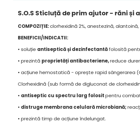
S.O.S Sticluță de prim ajutor - răni și 
COMPOZIȚIE:
clorhexidină 2%, anestezină, alantoină, 
BENEFICII/INDICATII:
• soluție
antiseptică și dezinfectantă
folosită pentr
• prezintă
proprietăți antibacteriene,
reduce durer
• acțiune hemostatică - oprește rapid sângerarea (C
Clorhexidină (sub formă de digluconat de clorhexidi
•
antiseptic cu spectru larg folosit
pentru combate
•
distruge membrana celulară microbiană;
reacț
• prezintă timp de acțiune îndelungat.