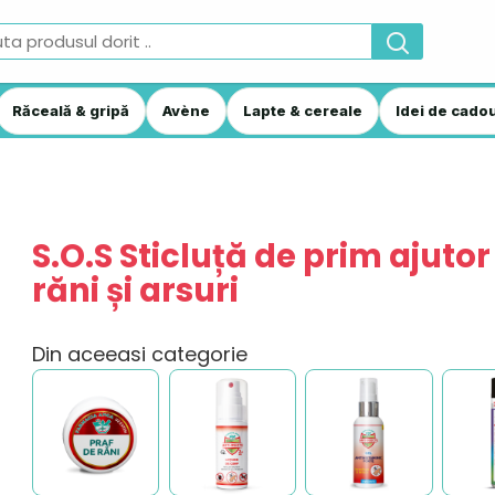
Răceală & gripă
Avène
Lapte & cereale
Idei de cadou
S.O.S Sticluță de prim ajutor
răni și arsuri
Din aceeasi categorie