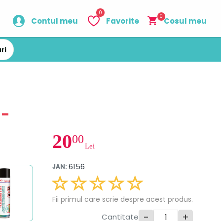
0
0
Contul meu
Favorite
Cosul meu
ri
 -
20
00
Lei
6156
JAN:
Fii primul care scrie despre acest produs.
-
+
Cantitate