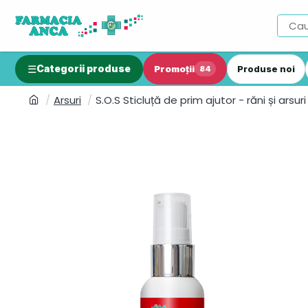
Categorii produse
Promoții
Produse noi
84
Arsuri
S.O.S Sticluță de prim ajutor - răni și arsuri