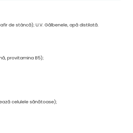
afir de stâncă); U.V. Gălbenele, apă distilată.
nă, provitamina B5);
ează celulele sănătoase);