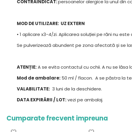
CONTRAINDICAT:
persoanelor alergice la unul din
MOD DE UTILIZARE: UZ EXTERN
• 1 aplicare x3-4/zi. Aplicarea soluției pe răni nu est
Se pulverizează abundent pe zona afectată și se la
ATENȚIE:
A se evita contactul cu ochii. A nu se lăsa 
Mod de ambalare:
50 ml / flacon. A se păstra la 
VALABILITATE:
3 luni de la deschidere.
DATA EXPIRĂRII / LOT:
vezi pe ambalaj.
Cumparate frecvent impreuna