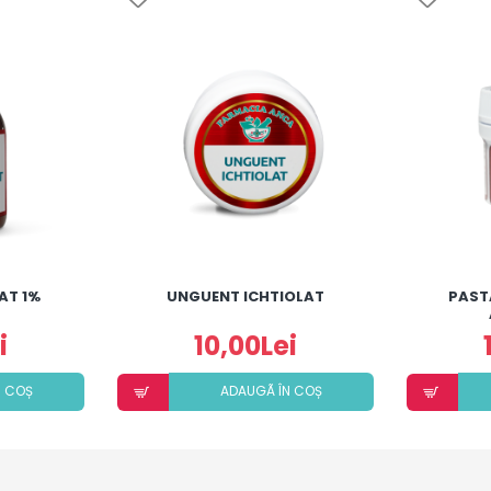
AT 1%
UNGUENT ICHTIOLAT
PAST
i
10,00Lei
N COȘ
ADAUGÃ ÎN COȘ