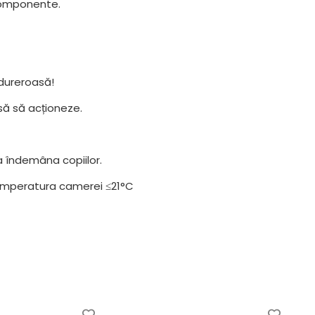
 componente.
e dureroasă!
să să acționeze.
la îndemâna copiilor.
temperatura camerei ≤21°C