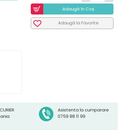
Adaugã în Coș
Adaugã la Favorite
 CURIER
Asistenta la cumparare
mania
0759 88 11 99