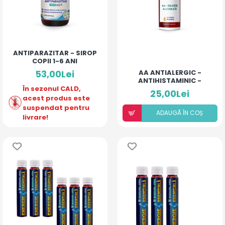
ANTIPARAZITAR - SIROP
COPII 1-6 ANI
53,00Lei
AA ANTIALERGIC -
ANTIHISTAMINIC -
În sezonul CALD,
SOLUȚIE ALCOOLICĂ CU
25,00Lei
10% ULEIURI ESENȚIALE
acest produs este
suspendat pentru
ADAUGÃ ÎN COȘ
livrare!