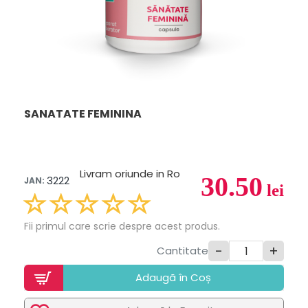
SANATATE FEMININA
Livram oriunde in Ro
30.50
3222
JAN:
lei
Fii primul care scrie despre acest produs.
-
+
Cantitate
Adaugã în Coș