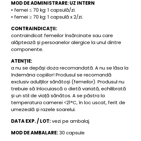
MOD DE ADMINISTRARE: UZ INTERN
• femei ≤ 70 kg: 1 capsulă/zi.
• femei ≥ 70 kg: 1 capsulă x 2/zi.
CONTRAINDICAȚII:
contraindicat femeilor însărcinate sau care
alăptează și persoanelor alergice la unul dintre
componente.
ATENȚIE:
a nu se depăși doza recomandată. A nu se lăsa la
îndemâna copiilor! Produsul se recomandă
exclusiv adulților sănătoși (femeilor). Produsul nu
trebuie să înlocuiască o dietă variată, echilibrată
și un stil de viață sănătos. A se păstra la
temperatura camerei <21°C, în loc uscat, ferit de
umezeală și razele soarelui.
DATA EXP. / LOT:
vezi pe ambalaj.
MOD DE AMBALARE:
30 capsule