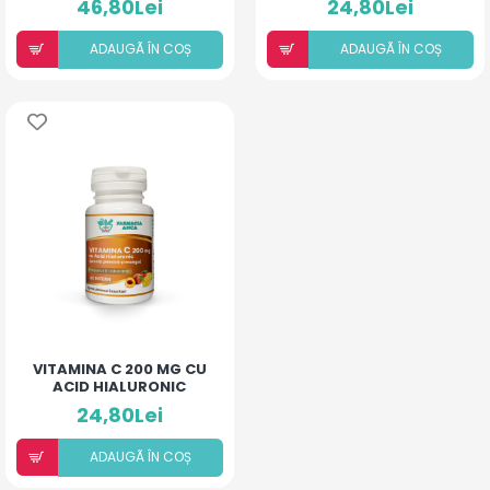
46,80Lei
24,80Lei
MENTĂ)
ADAUGÃ ÎN COȘ
ADAUGÃ ÎN COȘ
VITAMINA C 200 MG CU
ACID HIALURONIC
(AROMĂ PIERSICĂ ȘI
24,80Lei
MANGO) X 30CP
ADAUGÃ ÎN COȘ