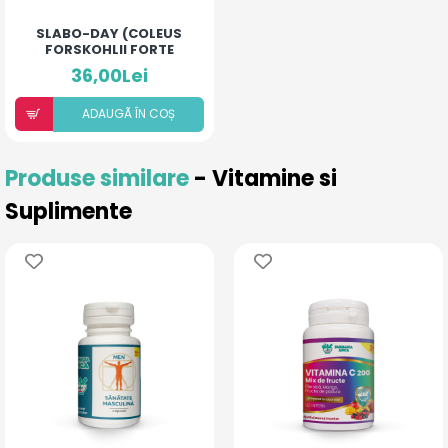
SLABO-DAY (COLEUS
FORSKOHLII FORTE
40MG)
36,00Lei
ADAUGÃ ÎN COȘ
Produse similare
- Vitamine si
Suplimente