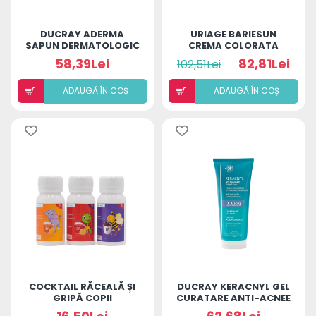
DUCRAY ADERMA
URIAGE BARIESUN
SAPUN DERMATOLOGIC
CREMA COLORATA
PACHET PROMOTIONAL
PROTECTIE SOLARA
58,39Lei
82,81Lei
102,51Lei
SPF50+ 50ML GOLD
ADAUGÃ ÎN COȘ
ADAUGÃ ÎN COȘ
COCKTAIL RĂCEALĂ ȘI
DUCRAY KERACNYL GEL
GRIPĂ COPII
CURATARE ANTI-ACNEE
200ML