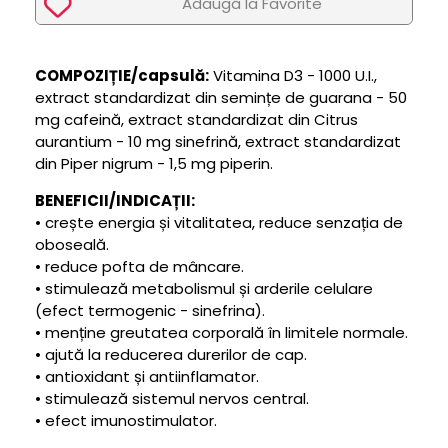
Adaugã la Favorite
COMPOZIȚIE/capsulă:
Vitamina D3 - 1000 U.I.,
extract standardizat din semințe de guarana - 50
mg cafeină, extract standardizat din Citrus
aurantium - 10 mg sinefrină, extract standardizat
din Piper nigrum - 1,5 mg piperin.
BENEFICII/INDICAȚII:
• crește energia și vitalitatea, reduce senzația de
oboseală.
• reduce pofta de mâncare.
• stimulează metabolismul și arderile celulare
(efect termogenic - sinefrina).
• menține greutatea corporală în limitele normale.
• ajută la reducerea durerilor de cap.
• antioxidant și antiinflamator.
• stimulează sistemul nervos central.
• efect imunostimulator.