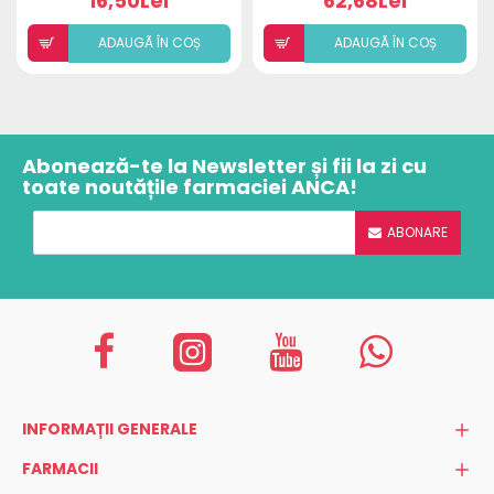
16,50Lei
62,68Lei
ADAUGÃ ÎN COȘ
ADAUGÃ ÎN COȘ
Abonează-te la Newsletter și fii la zi cu
toate noutățile farmaciei ANCA!
ABONARE
INFORMAȚII GENERALE
FARMACII