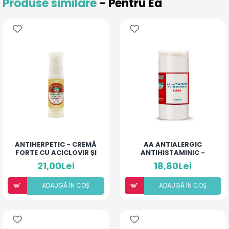
Produse similare
- Pentru Ea
ANTIHERPETIC - CREMĂ
AA ANTIALERGIC
FORTE CU ACICLOVIR ȘI
ANTIHISTAMINIC -
ULEIURI ESENȚIALE
PUDRĂ PENTRU COPII ȘI
21,00Lei
18,80Lei
ADULȚI
ADAUGÃ ÎN COȘ
ADAUGÃ ÎN COȘ