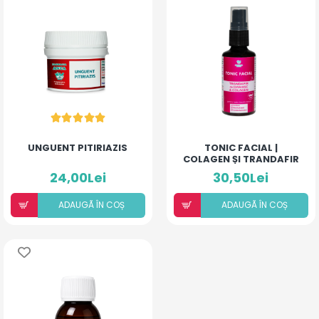
UNGUENT PITIRIAZIS
TONIC FACIAL |
COLAGEN ȘI TRANDAFIR
DE DAMASC
24,00Lei
30,50Lei
ADAUGÃ ÎN COȘ
ADAUGÃ ÎN COȘ