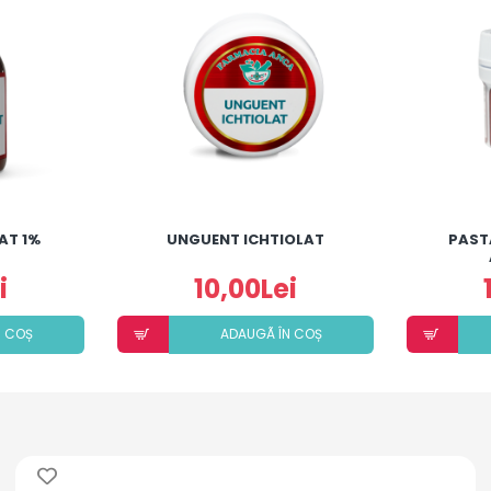
AT 1%
UNGUENT ICHTIOLAT
PAST
i
10,00Lei
N COȘ
ADAUGÃ ÎN COȘ