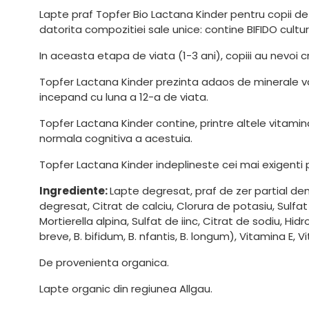
Lapte praf Topfer Bio Lactana Kinder pentru copii de 
datorita compozitiei sale unice: contine BIFIDO cultu
In aceasta etapa de viata (1-3 ani), copiii au nevoi 
Topfer Lactana Kinder prezinta adaos de minerale valor
incepand cu luna a 12-a de viata.
Topfer Lactana Kinder contine, printre altele vitamina
normala cognitiva a acestuia.
Topfer Lactana Kinder indeplineste cei mai exigenti pa
Ingrediente:
Lapte degresat, praf de zer partial demi
degresat, Citrat de calciu, Clorura de potasiu, Sulfat
Mortierella alpina, Sulfat de iinc, Citrat de sodiu, Hid
breve, B. bifidum, B. nfantis, B. longum), Vitamina E, V
De provenienta organica.
Lapte organic din regiunea Allgau.