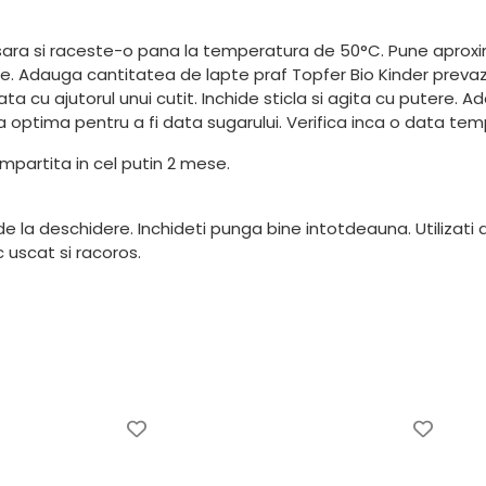
ara si raceste-o pana la temperatura de 50°C. Pune aproxim
olosire. Adauga cantitatea de lapte praf Topfer Bio Kinder pre
ta cu ajutorul unui cutit. Inchide sticla si agita cu putere. A
a optima pentru a fi data sugarului. Verifica inca o data tem
mpartita in cel putin 2 mese.
 de la deschidere. Inchideti punga bine intotdeauna. Utilizati 
c uscat si racoros.