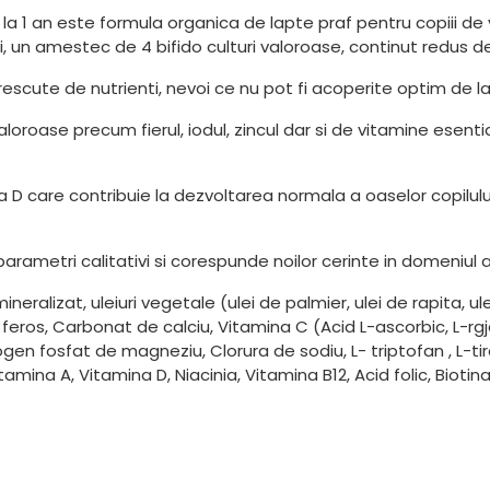
la 1 an este formula organica de lapte praf pentru copiii de v
ri, un amestec de 4 bifido culturi valoroase, continut redus 
crescute de nutrienti, nevoi ce nu pot fi acoperite optim de l
oase precum fierul, iodul, zincul dar si de vitamine esentiale
 D care contribuie la dezvoltarea normala a oaselor copilului 
rametri calitativi si corespunde noilor cerinte in domeniul ali
neralizat, uleiuri vegetale (ulei de palmier, ulei de rapita, u
 feros, Carbonat de calciu, Vitamina C (Acid L-ascorbic, L-rgj
rogen fosfat de magneziu, Clorura de sodiu, L- triptofan , L-tir
itamina A, Vitamina D, Niacinia, Vitamina B12, Acid folic, Bioti