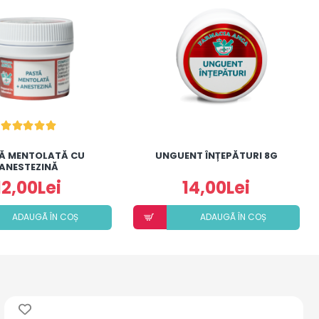
Ă MENTOLATĂ CU
UNGUENT ÎNȚEPĂTURI 8G
ANESTEZINĂ
12,00Lei
14,00Lei
ADAUGÃ ÎN COȘ
ADAUGÃ ÎN COȘ