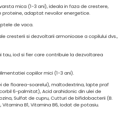
arsta mica (1-3 ani), ideala in faza de crestere,
de proteine, adaptat nevoilor energetice.
aptele de vaca.
 cresterii si dezvoltarii armonioase a copilului dvs.,
tau, iod si fier care contribuie la dezvoltarea
mentatiei copiilor mici (1-3 ani).
lei de floarea-soarelui), maltodextrina, lapte praf
corbil 6-palmitat), Acid arahidonic din ulei de
ozina, Sulfat de cupru, Cutturi de bifidobacterii (B.
na, Vitamina B1, Vitamina B6, Iodat de potasiu.