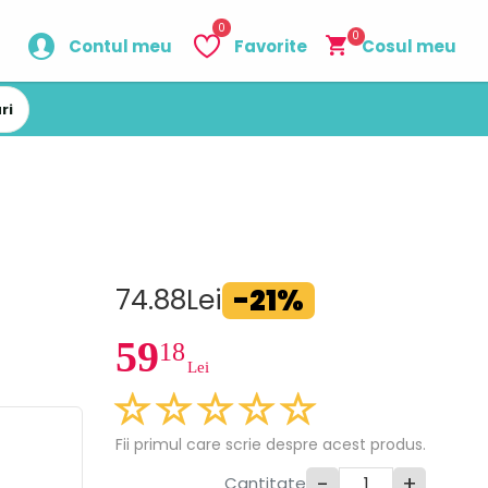
0
0
Contul meu
Favorite
Cosul meu
ri
-21%
74.88Lei
59
18
Lei
Fii primul care scrie despre acest produs.
-
+
Cantitate