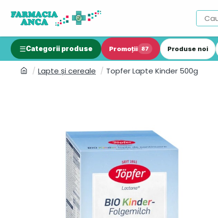
Categorii produse
Promoții
Produse noi
87
Lapte și cereale
Topfer Lapte Kinder 500g