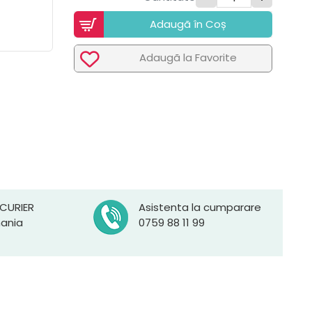
Adaugã în Coș
Adaugã la Favorite
 CURIER
Asistenta la cumparare
mania
0759 88 11 99