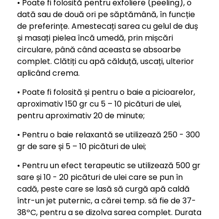
• Poate fi folosită pentru exfoliere (peeling), o
dată sau de două ori pe săptămână, în funcție
de preferințe. Amestecați sarea cu gelul de duș
și masați pielea încă umedă, prin mișcări
circulare, până când aceasta se absoarbe
complet. Clătiți cu apă călduță, uscați, ulterior
aplicând crema.
• Poate fi folosită și pentru o baie a picioarelor,
aproximativ 150 gr cu 5 – 10 picături de ulei,
pentru aproximativ 20 de minute;
• Pentru o baie relaxantă se utilizează 250 - 300
gr de sare și 5 – 10 picături de ulei;
• Pentru un efect terapeutic se utilizează 500 gr
sare și 10 - 20 picături de ulei care se pun în
cadă, peste care se lasă să curgă apă caldă
într-un jet puternic, a cărei temp. să fie de 37-
38ºC, pentru a se dizolva sarea complet. Durata