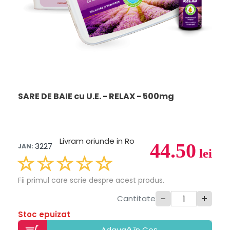
SARE DE BAIE cu U.E. - RELAX - 500mg
Livram oriunde in Ro
44.50
3227
JAN:
lei
Fii primul care scrie despre acest produs.
-
+
Cantitate
Stoc epuizat
Adaugã în Coș