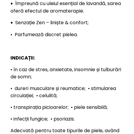
Împreună cu uleiul esențial de lavandă, sarea
•
oferă efectul de aromaterapie.
Senzație Zen – liniște & confort;
•
• Parfumează discret pielea.
INDICAȚII:
• în caz de stres, anxietate, insomnie și tulburări
de somn;
• dureri musculare și reumatice; • stimularea
circulației; • celulită;
• transpirația picioarelor; • piele sensibilă;
• infecții fungice; • psoriazis.
Adecvată pentru toate tipurile de piele, având