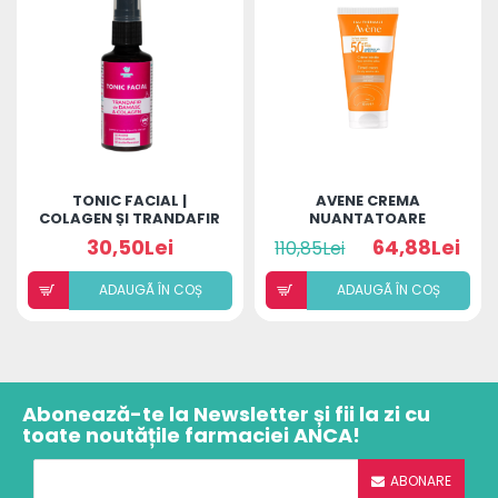
TONIC FACIAL |
AVENE CREMA
COLAGEN ȘI TRANDAFIR
NUANTATOARE
DE DAMASC
SPF50+TRIASORB 50ML
30,50Lei
64,88Lei
110,85Lei
ADAUGÃ ÎN COȘ
ADAUGÃ ÎN COȘ
Abonează-te la Newsletter și fii la zi cu
toate noutățile farmaciei ANCA!
ABONARE