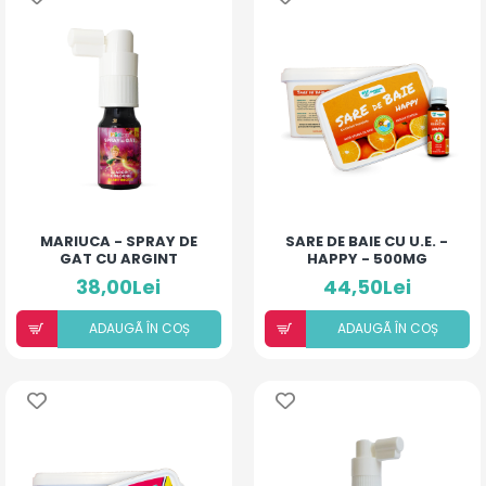
MARIUCA - SPRAY DE
SARE DE BAIE CU U.E. -
GAT CU ARGINT
HAPPY - 500MG
COLOIDAL SI
38,00Lei
44,50Lei
ANTIBIOTIC - COMPLEX
- 10 ML
ADAUGÃ ÎN COȘ
ADAUGÃ ÎN COȘ