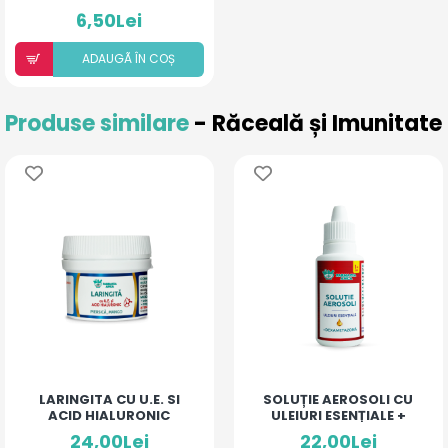
6,50Lei
ADAUGÃ ÎN COȘ
Produse similare
- Răceală și Imunitate
LARINGITA CU U.E. SI
SOLUȚIE AEROSOLI CU
ACID HIALURONIC
ULEIURI ESENȚIALE +
(PIERSICĂ ȘI MANGO)
DEXAMETAZONĂ
24,00Lei
22,00Lei