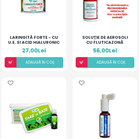
LARINGITĂ FORTE - CU
SOLUȚIE DE AEROSOLI
U.E. SI ACID HIALURONIC
CU FLUTICAZONĂ
(LĂMÂIE)
(20ML)
27,00Lei
56,00Lei
ADAUGÃ ÎN COȘ
ADAUGÃ ÎN COȘ