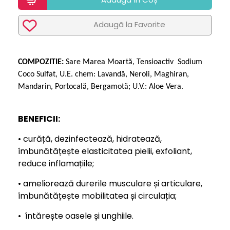
Adaugã la Favorite
COMPOZITIE:
Sare Marea Moartă, Tensioactiv Sodium
Coco Sulfat, U.E. chem: Lavandă, Neroli, Maghiran,
Mandarin, Portocală, Bergamotă; U.V.: Aloe Vera.
BENEFICII:
• curăță, dezinfectează, hidratează,
îmbunătățește elasticitatea pielii, exfoliant,
reduce inflamațiile;
• ameliorează durerile musculare și articulare,
îmbunătățește mobilitatea și circulația;
• întărește oasele și unghiile.