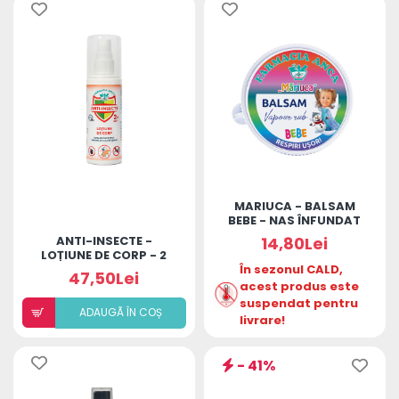
MARIUCA - BALSAM
BEBE - NAS ÎNFUNDAT
25G
ANTI-INSECTE -
14,80Lei
LOȚIUNE DE CORP - 2
ANI+, 100ML
În sezonul CALD,
47,50Lei
acest produs este
suspendat pentru
ADAUGÃ ÎN COȘ
livrare!
- 41%