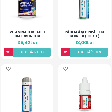
VITAMINA C CU ACID
RĂCEALĂ ȘI GRIPĂ - CU
HIALURONIC SI
SECREȚII (BILUTE)
ECHINACEA
35,42Lei
13,00Lei
ADAUGÃ ÎN COȘ
ADAUGÃ ÎN COȘ