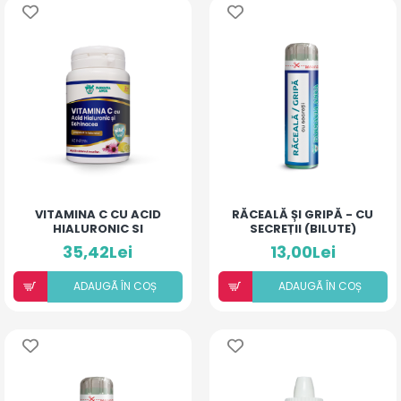
VITAMINA C CU ACID
RĂCEALĂ ȘI GRIPĂ - CU
HIALURONIC SI
SECREȚII (BILUTE)
ECHINACEA
35,42Lei
13,00Lei
ADAUGÃ ÎN COȘ
ADAUGÃ ÎN COȘ