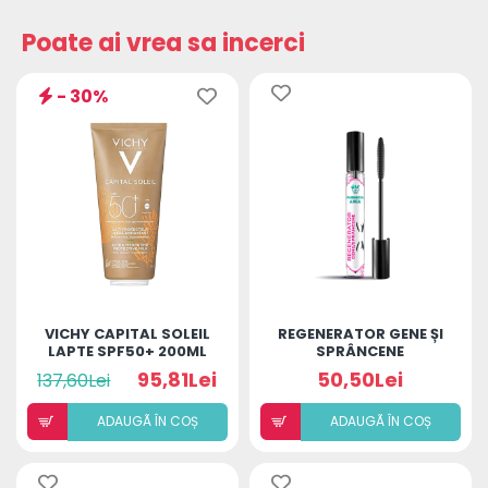
Poate ai vrea sa incerci
- 30%
VICHY CAPITAL SOLEIL
REGENERATOR GENE ȘI
LAPTE SPF50+ 200ML
SPRÂNCENE
95,81Lei
50,50Lei
137,60Lei
ADAUGÃ ÎN COȘ
ADAUGÃ ÎN COȘ