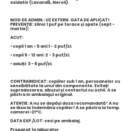
oxidativ (Lavandă, Neroli).
MOD DE ADMIN.: UZ EXTERN.
GATA DE APLICAT!
PREVENȚIE: zilnic 1 puf pe torace și spate (sept -
martie);
ACUT:
• copii 1 an - 5 ani:1 - 2 puf/zi;
• copii 5 - 12 ani: 2 - 3 puf/zi;
• adulți: 3 - 6 puf/zi;
CONTRAINDICAT:
copiilor sub 1 an, persoanelor cu
sensibilitate la unul din componente. Evitați
supradozarea, abuzul și contactul cu ochii. A se
păstra in ambalajul original.
ATENȚIE:
A nu se depăși doza recomandată* A nu
se lăsa la îndemâna copiilor! A se păstra la temp.
camerei ‹21°C.
DATA EXP./LOT: vezi pe ambalaj.
Preparat în laborator