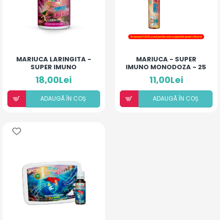
MARIUCA LARINGITA -
MARIUCA - SUPER
SUPER IMUNO
IMUNO MONODOZA - 25
(COMPRIMATE DE SUPT)
ML
18,00Lei
11,00Lei
ADAUGÃ ÎN COȘ
ADAUGÃ ÎN COȘ