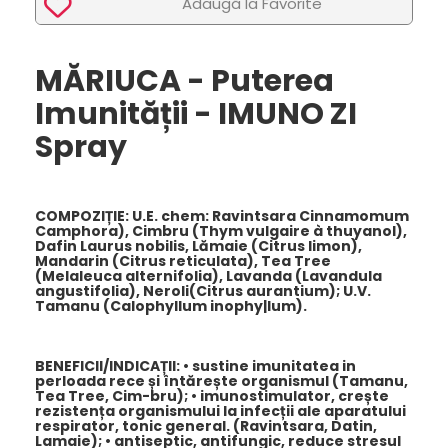
Adaugã la Favorite
MĂRIUCA - Puterea
Imunității - IMUNO ZI
Spray
COMPOZIȚIE:
U.E. chem: Ravintsara Cinnamomum
Camphora), Cimbru (Thym vulgaire à thuyanol),
Dafin Laurus nobilis, Lămaie (Citrus limon),
Mandarin (Citrus reticulata), Tea Tree
(Melaleuca alternifolia), Lavanda (Lavandula
angustifolia), Neroli(Citrus aurantium); U.V.
Tamanu (Calophyllum inophy|lum).
BENEFICII/INDICAȚII
: • sustine imunitatea in
perloada rece și întărește organismul (Tamanu,
Tea Tree, Cim-bru); • imunostimulator, crește
rezistența organismului la infecții ale aparatului
respirator, tonic general. (Ravintsara, Datin,
Lamaie); • antiseptic, antifungic, reduce stresul