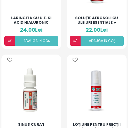
LARINGITA CU U.E. SI
SOLUȚIE AEROSOLI CU
ACID HIALURONIC
ULEIURI ESENȚIALE +
(PIERSICĂ ȘI MANGO)
DEXAMETAZONĂ
24,00Lei
22,00Lei
ADAUGÃ ÎN COȘ
ADAUGÃ ÎN COȘ
SINUS CURAT
LOȚIUNE PENTRU FRECȚII