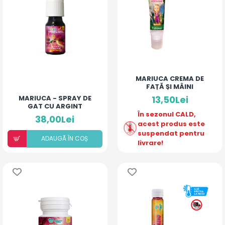
MARIUCA CREMA DE
FAȚĂ ȘI MÂINI
MARIUCA - SPRAY DE
13,50Lei
GAT CU ARGINT
COLOIDAL SI
În sezonul CALD,
38,00Lei
ANTIBIOTIC - COMPLEX
acest produs este
- 10 ML
suspendat pentru
ADAUGÃ ÎN COȘ
livrare!