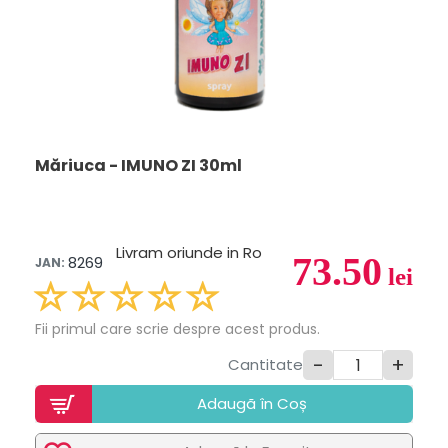
Măriuca - IMUNO ZI 30ml
Livram oriunde in Ro
73.50
8269
JAN:
lei
Fii primul care scrie despre acest produs.
-
+
Cantitate
Adaugã în Coș