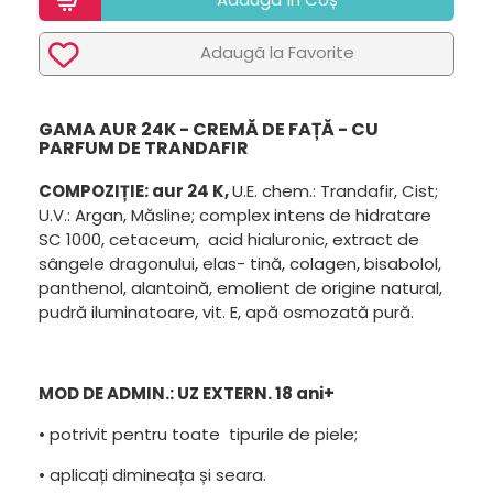
Adaugã la Favorite
GAMA AUR 24K - CREMĂ DE FAȚĂ - CU
PARFUM DE TRANDAFIR
COMPOZIȚIE: aur 24 K,
U.E. chem.: Trandafir, Cist;
U.V.: Argan, Măsline; complex intens de hidratare
SC 1000, cetaceum, acid hialuronic, extract de
sângele dragonului, elas- tină, colagen, bisabolol,
panthenol, alantoină, emolient de origine natural,
pudră iluminatoare, vit. E, apă osmozată pură.
MOD DE ADMIN.: UZ EXTERN. 18 ani+
• potrivit pentru toate tipurile de piele;
• aplicați dimineața și seara.