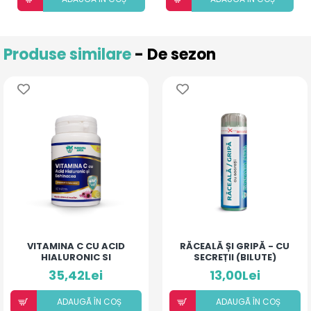
Produse similare
- De sezon
VITAMINA C CU ACID
RĂCEALĂ ȘI GRIPĂ - CU
HIALURONIC SI
SECREȚII (BILUTE)
ECHINACEA
35,42Lei
13,00Lei
ADAUGÃ ÎN COȘ
ADAUGÃ ÎN COȘ