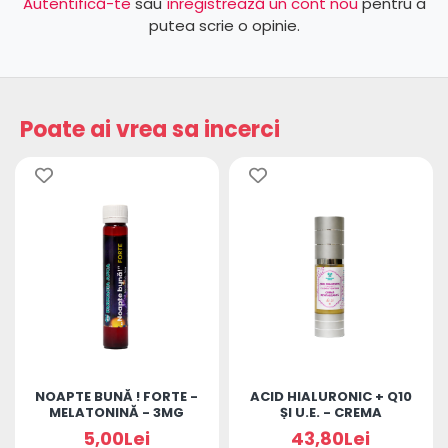
Autentifică-te
sau
înregistrează un cont nou
pentru a
putea scrie o opinie.
Poate ai vrea sa incerci
NOAPTE BUNĂ ! FORTE -
ACID HIALURONIC + Q10
MELATONINĂ - 3MG
ȘI U.E. - CREMA
REVITALIZANTĂ DE ZI
5,00Lei
43,80Lei