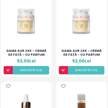
GAMA AUR 24K - CREMĂ
GAMA AUR 24K - CREMĂ
DE FAȚĂ - CU PARFUM
DE FAȚĂ - CU PARFUM
DE IASOMIE
DE OUD
52,00Lei
52,00Lei
ADAUGÃ ÎN COȘ
ADAUGÃ ÎN COȘ