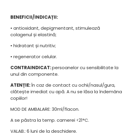
BENEFICII/INDICAȚII:
• antioxidant, depigmentant, stimulează
colagenul și elastină;
• hidratant și nutritiv;
• regenerator celular.
CONTRAINDICAT:
persoanelor cu sensibilitate la
unul din componente.
ATENȚIE:
În caz de contact cu ochii/nasul/gura,
clătește imediat cu apă. A nu se lăsa la îndemâna
copiilor!
MOD DE AMBALARE: 30ml/flacon.
A se păstra la temp. camerei <21°C.
VALAB.: 6 luni de la deschidere.