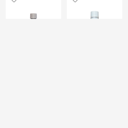
ANTIVIRAL CUTANAT -
ANTIVIRAL CUTANAT -
PENTRU BAIE (ADULȚI)
PENTRU BAIE (COPII)
73,50Lei
42,50Lei
ADAUGÃ ÎN COȘ
ADAUGÃ ÎN COȘ