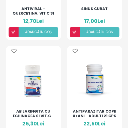
ANTIVIRAL -
SINUS CURAT
QUERCETINA, VIT C SI
CISTUS 15 ANI +
12,70Lei
17,00Lei
ADAUGÃ ÎN COȘ
ADAUGÃ ÎN COȘ
AB LARINGITA CU
ANTIPARAZITAR COPII
ECHINACEA SI VIT.C -
8+ANI - ADULTI 21 CPS
15 CAPS
25,30Lei
22,50Lei