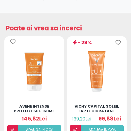
Poate ai vrea sa incerci
- 28%
AVENE INTENSE
VICHY CAPITAL SOLEIL
PROTECT 50+ 150ML
LAPTE HIDRATANT
SPF50+ 300ML
145,82Lei
99,88Lei
139,20Lei
ADAUGÃ ÎN COȘ
ADAUGÃ ÎN COȘ