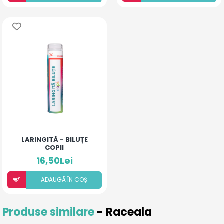
LARINGITĂ - BILUȚE
COPII
16,50Lei
ADAUGÃ ÎN COȘ
Produse similare
- Raceala