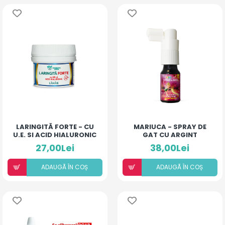
LARINGITĂ FORTE - CU
MARIUCA - SPRAY DE
U.E. SI ACID HIALURONIC
GAT CU ARGINT
(LĂMÂIE)
COLOIDAL SI
27,00Lei
38,00Lei
ANTIBIOTIC - COMPLEX
- 10 ML
ADAUGÃ ÎN COȘ
ADAUGÃ ÎN COȘ