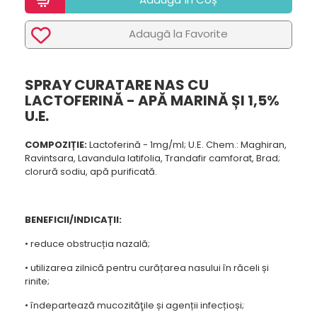
Adaugã la Favorite
SPRAY CURATARE NAS CU
LACTOFERINĂ - APĂ MARINĂ ȘI 1,5%
U.E.
COMPOZIȚIE:
Lactoferină - 1mg/ml; U.E. Chem.: Maghiran,
Ravintsara, Lavandula latifolia, Trandafir camforat, Brad;
clorură sodiu, apă purificată.
BENEFICII/INDICAȚII:
• reduce obstrucția nazală;
• utilizarea zilnică pentru curățarea nasului în răceli și
rinite;
• îndepartează mucozităţile și agenții infecțioși;