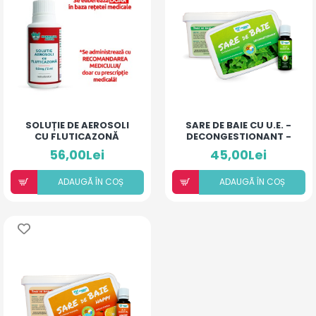
SOLUȚIE DE AEROSOLI
SARE DE BAIE CU U.E. -
CU FLUTICAZONĂ
DECONGESTIONANT -
(20ML)
500MG
56,00Lei
45,00Lei
ADAUGÃ ÎN COȘ
ADAUGÃ ÎN COȘ