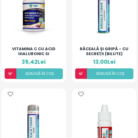
VITAMINA C CU ACID
RĂCEALĂ ȘI GRIPĂ - CU
HIALURONIC SI
SECREȚII (BILUTE)
ECHINACEA
35,42Lei
13,00Lei
ADAUGÃ ÎN COȘ
ADAUGÃ ÎN COȘ