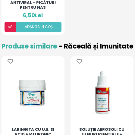
ANTIVIRAL - PICĂTURI
PENTRU NAS
6,50Lei
ADAUGÃ ÎN COȘ
Produse similare
- Răceală și Imunitate
LARINGITA CU U.E. SI
SOLUȚIE AEROSOLI CU
ACID HIALURONIC
ULEIURI ESENȚIALE +