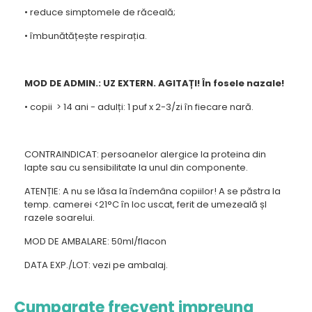
• reduce simptomele de răceală;
• îmbunătățește respirația.
MOD DE ADMIN.: UZ EXTERN. AGITAȚI! În fosele nazale!
• copii > 14 ani - adulți: 1 puf x 2-3/zi în fiecare nară.
CONTRAINDICAT: persoanelor alergice la proteina din
lapte sau cu sensibilitate la unul din componente.
ATENȚIE: A nu se lăsa la îndemâna copiilor! A se păstra la
temp. camerei <21°C în loc uscat, ferit de umezeală șI
razele soarelui.
MOD DE AMBALARE: 50ml/flacon
DATA EXP./LOT: vezi pe ambalaj.
Cumparate frecvent impreuna