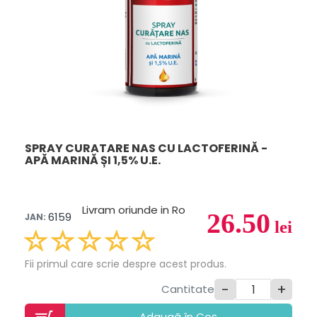
SPRAY CURATARE NAS CU LACTOFERINĂ -
APĂ MARINĂ ȘI 1,5% U.E.
Livram oriunde in Ro
26.50
6159
JAN:
lei
Fii primul care scrie despre acest produs.
-
+
Cantitate
Adaugã în Coș