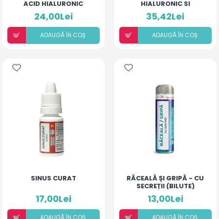
ACID HIALURONIC
HIALURONIC SI
(PIERSICĂ ȘI MANGO)
ECHINACEA
24,00Lei
35,42Lei
ADAUGÃ ÎN COȘ
ADAUGÃ ÎN COȘ
SINUS CURAT
RĂCEALĂ ȘI GRIPĂ - CU
SECREȚII (BILUTE)
17,00Lei
13,00Lei
ADAUGÃ ÎN COȘ
ADAUGÃ ÎN COȘ