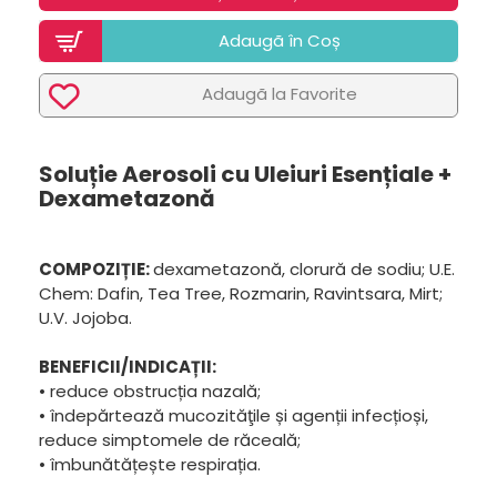
Adaugã în Coș
Adaugã la Favorite
Soluție Aerosoli cu Uleiuri Esențiale +
Dexametazonă
COMPOZIȚIE:
dexametazonă, clorură de sodiu; U.E.
Chem: Dafin, Tea Tree, Rozmarin, Ravintsara, Mirt;
U.V. Jojoba.
BENEFICII/INDICAȚII:
• reduce obstrucția nazală;
• îndepărtează mucozităţile și agenții infecțioși,
reduce simptomele de răceală;
• îmbunătățește respirația.