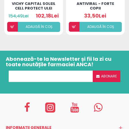
VICHY CAPITAL SOLEIL
ANTIVIRAL - FORTE
CELL PROTECT ULEI
COPII
INVIZIBIL SPF 50 200ML
102,18Lei
33,50Lei
154,49Lei
ADAUGÃ ÎN COȘ
ADAUGÃ ÎN COȘ
Abonează-te la Newsletter și fii la zi cu
toate noutățile farmaciei ANCA!
ABONARE
INFORMAȚII GENERALE