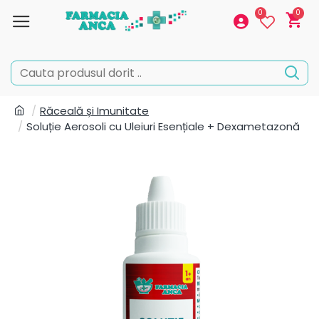
0
0
Răceală și Imunitate
Soluție Aerosoli cu Uleiuri Esențiale + Dexametazonă