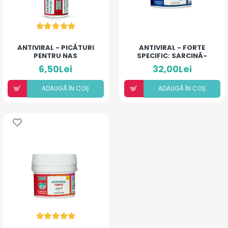
ANTIVIRAL - PICĂTURI
ANTIVIRAL - FORTE
PENTRU NAS
SPECIFIC: SARCINĂ-
ALĂPTARE
6,50Lei
32,00Lei
ADAUGÃ ÎN COȘ
ADAUGÃ ÎN COȘ