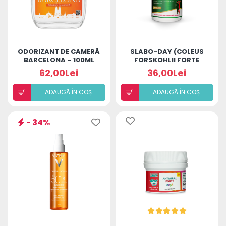
ODORIZANT DE CAMERĂ
SLABO-DAY (COLEUS
BARCELONA – 100ML
FORSKOHLII FORTE
40MG)
62,00Lei
36,00Lei
ADAUGÃ ÎN COȘ
ADAUGÃ ÎN COȘ
- 34%