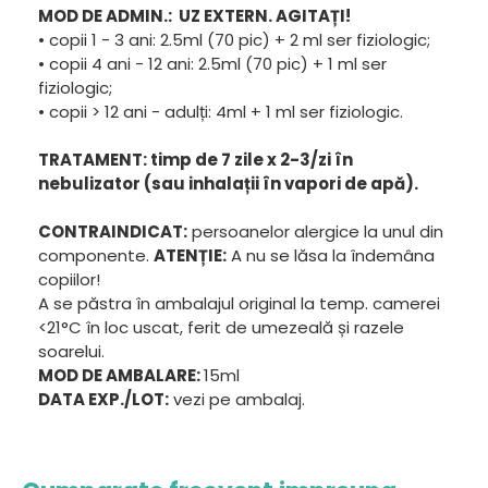
MOD DE ADMIN.: UZ EXTERN. AGITAȚI!
• copii 1 - 3 ani: 2.5ml (70 pic) + 2 ml ser fiziologic;
• copii 4 ani - 12 ani: 2.5ml (70 pic) + 1 ml ser
fiziologic;
• copii > 12 ani - adulți: 4ml + 1 ml ser fiziologic.
TRATAMENT: timp de 7 zile x 2-3/zi în
nebulizator (sau inhalații în vapori de apă).
CONTRAINDICAT:
persoanelor alergice la unul din
componente.
ATENȚIE:
A nu se lăsa la îndemâna
copiilor!
A se păstra în ambalajul original la temp. camerei
<21°C în loc uscat, ferit de umezeală și razele
soarelui.
MOD DE AMBALARE:
15ml
DATA EXP./LOT:
vezi pe ambalaj.