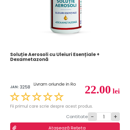
Soluție Aerosoli cu Uleiuri Esențiale +
Dexametazonă
Livram oriunde in Ro
22.00
3258
JAN:
lei
Fii primul care scrie despre acest produs.
-
+
Cantitate
Atașează Rețeta