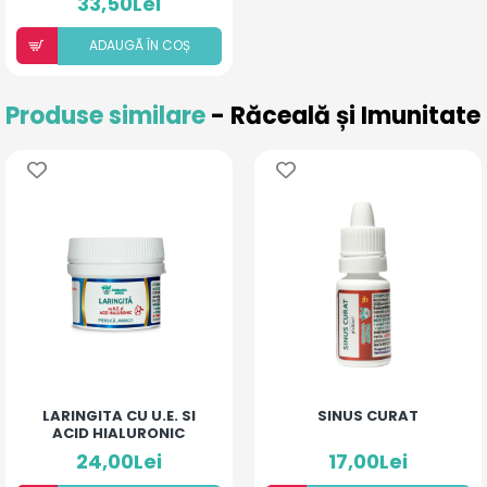
33,50Lei
ADAUGÃ ÎN COȘ
Produse similare
- Răceală și Imunitate
LARINGITA CU U.E. SI
SINUS CURAT
ACID HIALURONIC
(PIERSICĂ ȘI MANGO)
24,00Lei
17,00Lei