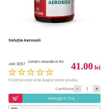
Soluție Aerosoli
Livram oriunde in Ro
41.00
3257
JAN:
lei
Fii primul care scrie despre acest produs.
-
+
Cantitate
Adaugã în Coș