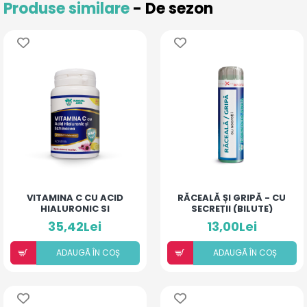
Produse similare
- De sezon
VITAMINA C CU ACID
RĂCEALĂ ȘI GRIPĂ - CU
HIALURONIC SI
SECREȚII (BILUTE)
ECHINACEA
35,42Lei
13,00Lei
ADAUGÃ ÎN COȘ
ADAUGÃ ÎN COȘ