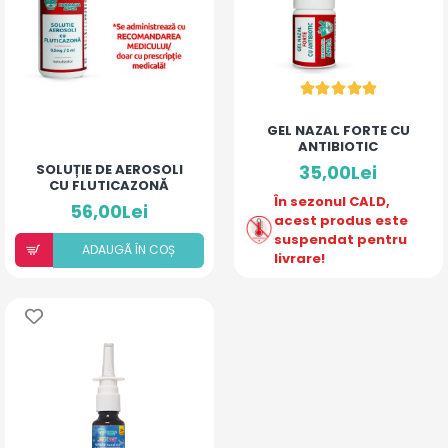
GEL NAZAL FORTE CU
ANTIBIOTIC
SOLUȚIE DE AEROSOLI
35,00Lei
CU FLUTICAZONĂ
(20ML)
În sezonul CALD,
56,00Lei
acest produs este
suspendat pentru
ADAUGÃ ÎN COȘ
livrare!