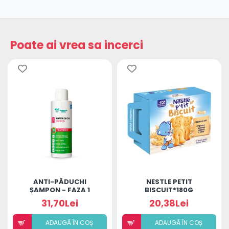
Poate ai vrea sa incerci
ANTI-PĂDUCHI
NESTLE PETIT
ȘAMPON - FAZA 1
BISCUIT*180G
31,70Lei
20,38Lei
ADAUGÃ ÎN COȘ
ADAUGÃ ÎN COȘ