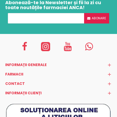
Abonează-te la Newsletter și fii la zi cu
toate noutățile farmaciei ANCA!
ABONARE
INFORMAȚII GENERALE
FARMACII
CONTACT
INFORMAȚII CLIENȚI