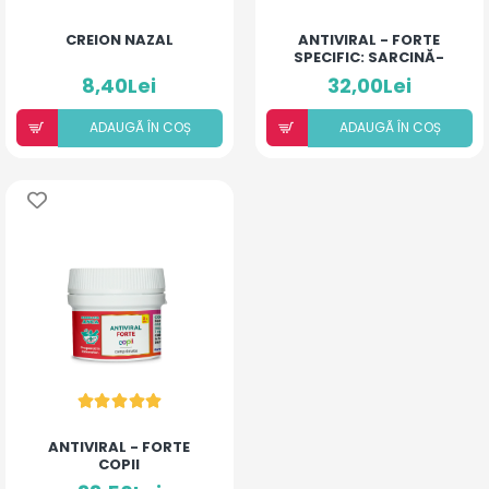
CREION NAZAL
ANTIVIRAL - FORTE
SPECIFIC: SARCINĂ-
ALĂPTARE
8,40Lei
32,00Lei
ADAUGÃ ÎN COȘ
ADAUGÃ ÎN COȘ
ANTIVIRAL - FORTE
COPII