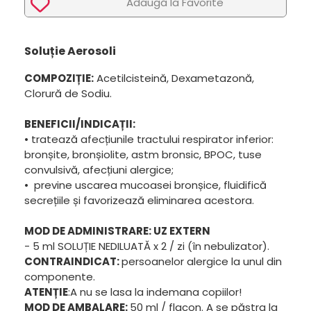
Adaugã la Favorite
Soluție Aerosoli
COMPOZIȚIE:
Acetilcisteină, Dexametazonă,
Clorură de Sodiu.
BENEFICII/INDICAȚII:
• tratează afecțiunile tractului respirator inferior:
bronșite, bronșiolite, astm bronsic, BPOC, tuse
convulsivă, afecțiuni alergice;
• previne uscarea mucoasei bronșice, fluidifică
secrețiile și favorizează eliminarea acestora.
MOD DE ADMINISTRARE: UZ EXTERN
- 5 ml SOLUȚIE NEDILUATĂ x 2 / zi (în nebulizator).
CONTRAINDICAT:
persoanelor alergice la unul din
componente.
ATENȚIE
:A nu se lasa la indemana copiilor!
MOD DE AMBALARE:
50 ml / flacon. A se păstra la