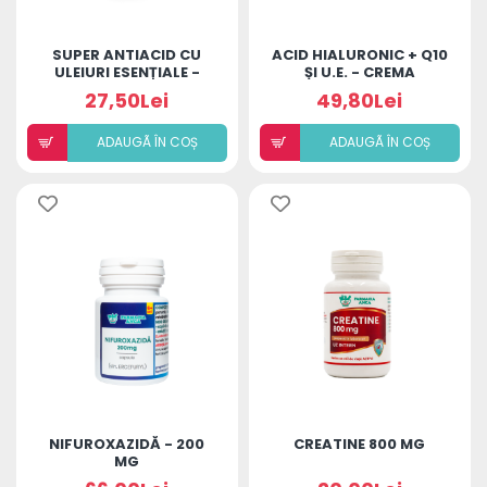
SUPER ANTIACID CU
ACID HIALURONIC + Q10
ULEIURI ESENȚIALE -
ȘI U.E. - CREMA
20CP
REVITALIZANTĂ DE
27,50Lei
49,80Lei
NOAPTE
ADAUGÃ ÎN COȘ
ADAUGÃ ÎN COȘ
NIFUROXAZIDĂ - 200
CREATINE 800 MG
MG