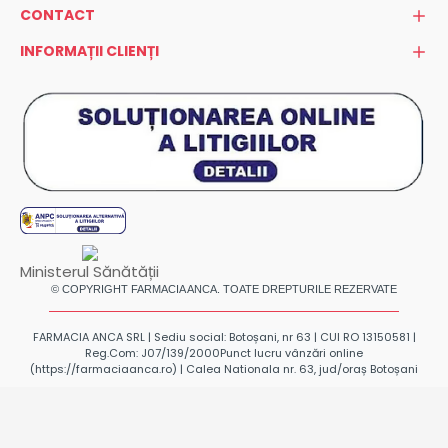
CONTACT
INFORMAȚII CLIENȚI
Ministerul Sănătății
© COPYRIGHT FARMACIA ANCA. TOATE DREPTURILE REZERVATE
FARMACIA ANCA SRL | Sediu social: Botoșani, nr 63 | CUI RO 13150581 |
Reg.Com: J07/139/2000
Punct lucru vânzări online
(https://farmaciaanca.ro) | Calea Nationala nr. 63, jud/oraș Botoșani