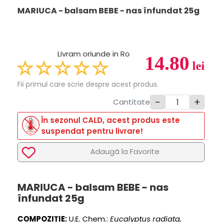
MARIUCA - balsam BEBE - nas înfundat 25g
Livram oriunde in Ro
14.80
lei
Fii primul care scrie despre acest produs.
-
+
Cantitate
În sezonul CALD, acest produs este
suspendat pentru livrare!
Adaugã la Favorite
MARIUCA - balsam BEBE - nas
înfundat 25g
COMPOZIȚIE:
U.E. Chem.:
Eucalyptus radiata,