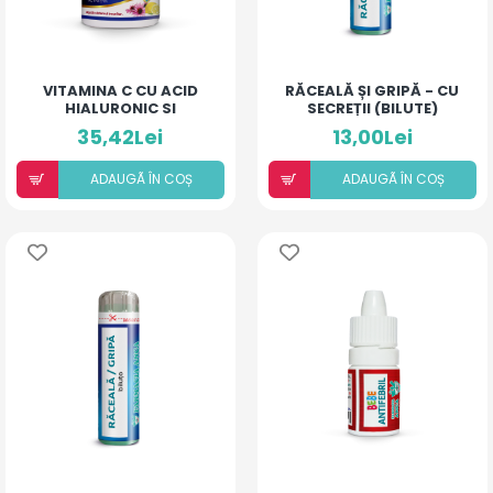
VITAMINA C CU ACID
RĂCEALĂ ȘI GRIPĂ - CU
HIALURONIC SI
SECREȚII (BILUTE)
ECHINACEA
35,42Lei
13,00Lei
ADAUGÃ ÎN COȘ
ADAUGÃ ÎN COȘ