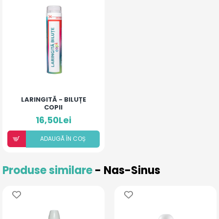
LARINGITĂ - BILUȚE
COPII
16,50Lei
ADAUGÃ ÎN COȘ
Produse similare
- Nas-Sinus