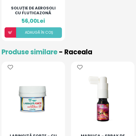
SOLUȚIE DE AEROSOLI
CU FLUTICAZONĂ
(20ML)
56,00Lei
ADAUGÃ ÎN COȘ
Produse similare
- Raceala
LARINGITĂ FORTE - CU
MARIUCA - SPRAY DE