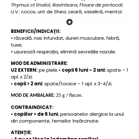
Thymus ct linalol, Ravintsara, Floare de portocal
;
U.V.: cocos; unt de Shea; ceară, vaselină, mentol.
BENEFICII/INDICAȚII:
• răceală, nas înfundat, dureri musculare, febră,
tuse;
• ușurează respirația, elimină secrețiile nazale.
MOD DE ADMINISTRARE:
UZ EXTERN:
pe piele •
copii 6 luni – 2 ani:
spate – 1
apl. x 2/zi;
•
copii > 2 ani:
spate/torace – 1 apl. x 3-4/zi.
MOD DE AMBALARE:
25 g
/ flacon.
CONTRAINDICAT:
•
copiilor < de 6 luni
, persoanelor alergice la unul
din componente, femeilor însărcinate.
ATENȚIE: