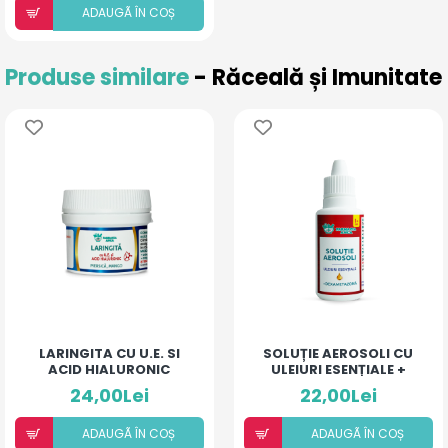
ADAUGÃ ÎN COȘ
Produse similare
- Răceală și Imunitate
LARINGITA CU U.E. SI
SOLUȚIE AEROSOLI CU
ACID HIALURONIC
ULEIURI ESENȚIALE +
(PIERSICĂ ȘI MANGO)
DEXAMETAZONĂ
24,00Lei
22,00Lei
ADAUGÃ ÎN COȘ
ADAUGÃ ÎN COȘ