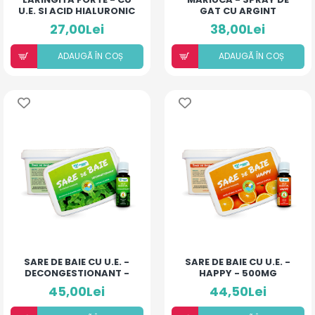
U.E. SI ACID HIALURONIC
GAT CU ARGINT
(LĂMÂIE)
COLOIDAL SI
27,00Lei
38,00Lei
ANTIBIOTIC - COMPLEX
- 10 ML
ADAUGÃ ÎN COȘ
ADAUGÃ ÎN COȘ
SARE DE BAIE CU U.E. -
SARE DE BAIE CU U.E. -
DECONGESTIONANT -
HAPPY - 500MG
500MG
45,00Lei
44,50Lei