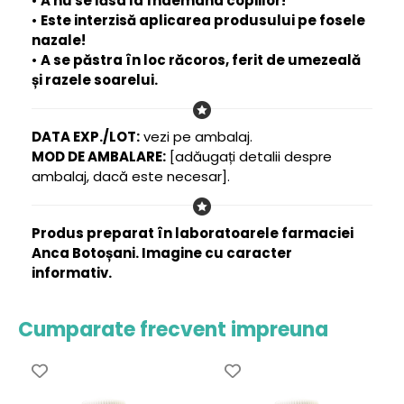
•
A nu se lăsa la îndemâna copiilor!
•
Este interzisă aplicarea produsului pe fosele
nazale!
•
A se păstra în loc răcoros, ferit de umezeală
și razele soarelui.
DATA EXP./LOT:
vezi pe ambalaj.
MOD DE AMBALARE:
[adăugați detalii despre
ambalaj, dacă este necesar].
Produs preparat în laboratoarele farmaciei
Anca Botoșani. Imagine cu caracter
informativ.
Cumparate frecvent impreuna