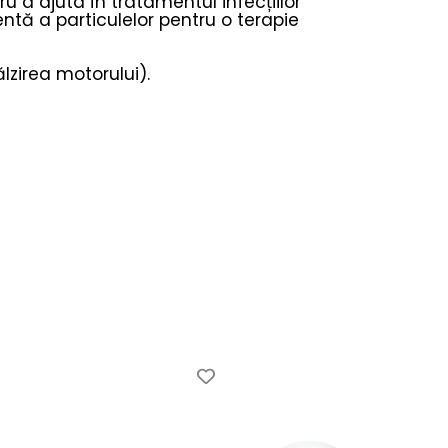
tru a ajuta în tratamentul infecțiilor
entă a particulelor pentru o terapie
lzirea motorului).