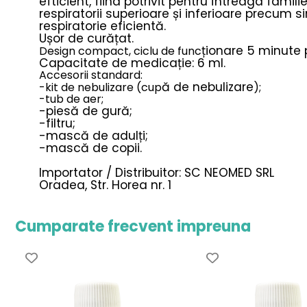
efticient, fiind potrivit pentru întreaga familie
respiratorii superioare și inferioare precum si
respiratorie eficientă.
Ușor de curățat.
ționare 5 minute p
Design compact, ciclu de func
Capacitate de medicație: 6 ml.
Accesorii standard:
ă de nebulizare
-kit de nebulizare (cup
);
-tub de aer;
-piesă de gură;
-filtru;
-mască de adulți;
-mască de copii.
Importator / Distribuitor: SC NEOMED SRL
Oradea, Str. Horea nr. 1
Cumparate frecvent impreuna