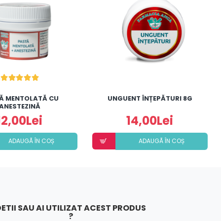
Ă MENTOLATĂ CU
UNGUENT ÎNȚEPĂTURI 8G
ANESTEZINĂ
12,00Lei
14,00Lei
ADAUGÃ ÎN COȘ
ADAUGÃ ÎN COȘ
ETII SAU AI UTILIZAT ACEST PRODUS
?