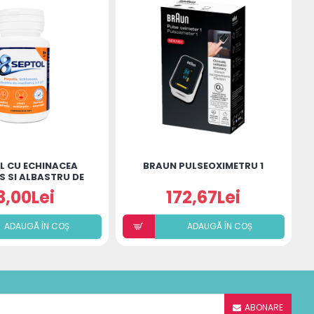
L CU ECHINACEA
BRAUN PULSEOXIMETRU 1
S SI ALBASTRU DE
METILEN
3,00Lei
172,67Lei
ADAUGÃ ÎN COȘ
ADAUGÃ ÎN COȘ
ABONARE