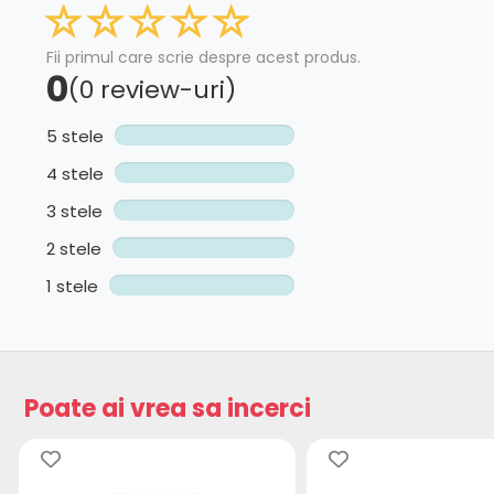
Fii primul care scrie despre acest produs.
0
(0 review-uri)
5 stele
4 stele
3 stele
2 stele
1 stele
Poate ai vrea sa incerci