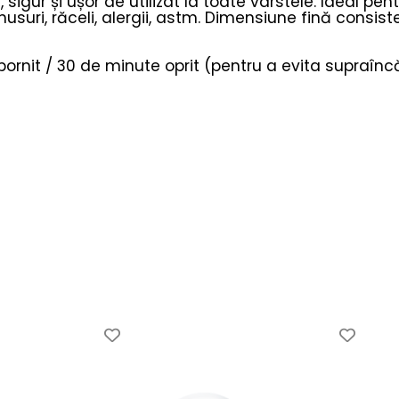
, sigur și ușor de utilizat la toate vârstele. Ideal pen
nusuri, răceli, alergii, astm. Dimensiune fină consist
ornit / 30 de minute oprit (pentru a evita supraîncă