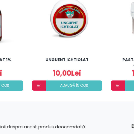
AT 1%
UNGUENT ICHTIOLAT
PAST
i
10,00Lei
N COȘ
ADAUGÃ ÎN COȘ
D
pinii despre acest produs deocamdată.