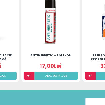
CU ACID
ANTIHERPETIC - ROLL-ON
8SEPTO
ROMĂ
PROPOLI
 X 30CP
i
17,00Lei
3
 COȘ
ADAUGÃ ÎN COȘ