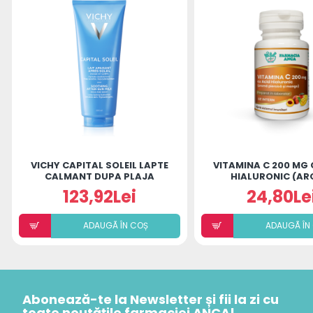
VICHY CAPITAL SOLEIL LAPTE
VITAMINA C 200 MG 
CALMANT DUPA PLAJA
HIALURONIC (A
300ML
PIERSICĂ ȘI MANGO)
123,92Lei
24,80Le
ADAUGÃ ÎN COȘ
ADAUGÃ ÎN
Abonează-te la Newsletter și fii la zi cu
toate noutățile farmaciei ANCA!