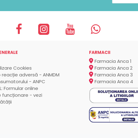
ENERALE
FARMACII
Farmacia Anca 1
ilizare Cookies
Farmacia Anca 2
 reacție adversă - ANMDM
Farmacia Anca 3
nsumatorului - ANPC
Farmacia Anca 4
: Formular online
 funcționare - vezi
ătății