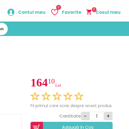
0
0
Contul meu
Favorite
Cosul meu
ri
164
10
Lei
Fii primul care scrie despre acest produs.
-
+
Cantitate
Adaugã în Coș