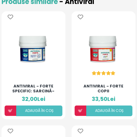
Produse similare
- Antiviral
ANTIVIRAL - FORTE
ANTIVIRAL - FORTE
SPECIFIC: SARCINĂ-
COPII
ALĂPTARE
32,00Lei
33,50Lei
ADAUGÃ ÎN COȘ
ADAUGÃ ÎN COȘ