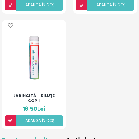
ADAUGÃ ÎN COȘ
ADAUGÃ ÎN COȘ
LARINGITĂ - BILUȚE
COPII
16,50Lei
ADAUGÃ ÎN COȘ