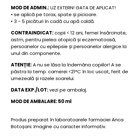
MOD DE ADMIN.:
UZ EXTERN! GATA DE APLICAT!
• se aplică pe torax, spate și picioare.
• 3 - 5 picături în cadă cu apă caldă.
CONTRAINDICAT:
copii < 12 ani, femei însărcinate,
astm, pentru pielea atopică și eczematoasă,
persoanelor cu epilepsie și persoanelor alergice la
unul din componente.
ATENȚIE:
A nu se lăsa la îndemâna copiilor! A se
păstra la temp. camerei <21°C în loc uscat, ferit de
umezeală și razele soarelui.
DATA EXP./LOT:
vezi pe ambalaj.
MOD DE AMBALARE: 50 ml
Produs preparat în laboratoarele farmaciei Anca
Botoșani. Imagine cu caracter informativ.