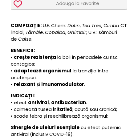
Adaugã la Favorite
COMPOZIȚIE:
U.E. Chem:
Dafin
,
Tea Tree
,
Cimbu
CT
linalol,
Tămâie
,
Copaiba
,
Ghimbir
; U.V.: sâmburi
de
Caise
.
BENEFICII:
•
crește rezistența
la boli în perioadele cu risc
contagios;
•
adaptează organismul
la tranziția între
anotimpuri;
•
relaxant
și
imunomodulator
.
INDICAȚII:
• efect
antiviral
;
antibacterian
.
• calmează tusea
iritativă
; acută sau cronică;
• scade febra și reechilibrează organismul;
Sinergie de uleiuri esențiale
cu efect puternic
antiviral (inclusiv COVID-19).