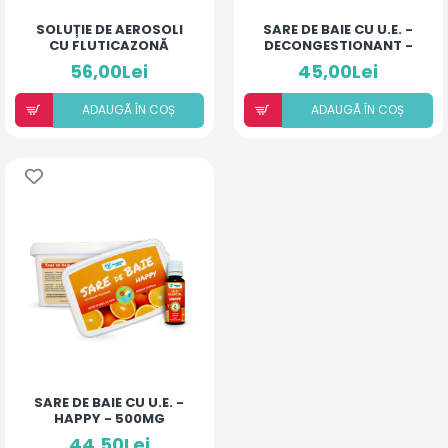
SOLUȚIE DE AEROSOLI
SARE DE BAIE CU U.E. -
CU FLUTICAZONĂ
DECONGESTIONANT -
(20ML)
500MG
56,00Lei
45,00Lei
ADAUGÃ ÎN COȘ
ADAUGÃ ÎN COȘ
SARE DE BAIE CU U.E. -
HAPPY - 500MG
44,50Lei