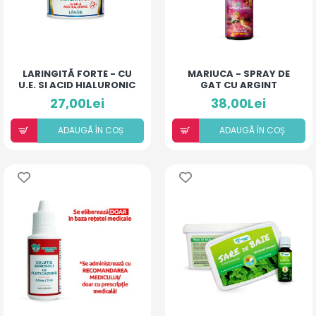
LARINGITĂ FORTE - CU
MARIUCA - SPRAY DE
U.E. SI ACID HIALURONIC
GAT CU ARGINT
(LĂMÂIE)
COLOIDAL SI
27,00Lei
38,00Lei
ANTIBIOTIC - COMPLEX
- 10 ML
ADAUGÃ ÎN COȘ
ADAUGÃ ÎN COȘ