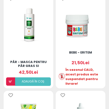
BEBE - ERITEM
PĂR - MASCA PENTRU
21,50Lei
PĂR GRAS SI
ANTIMATREATA
În sezonul CALD,
42,50Lei
acest produs este
suspendat pentru
ADAUGÃ ÎN COȘ
livrare!