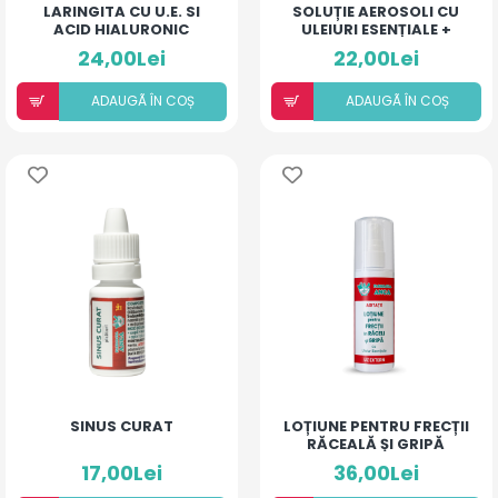
LARINGITA CU U.E. SI
SOLUȚIE AEROSOLI CU
ACID HIALURONIC
ULEIURI ESENȚIALE +
(PIERSICĂ ȘI MANGO)
DEXAMETAZONĂ
24,00Lei
22,00Lei
ADAUGÃ ÎN COȘ
ADAUGÃ ÎN COȘ
SINUS CURAT
LOȚIUNE PENTRU FRECȚII
RĂCEALĂ ȘI GRIPĂ
17,00Lei
36,00Lei