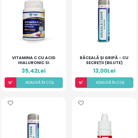
VITAMINA C CU ACID
RĂCEALĂ ȘI GRIPĂ - CU
HIALURONIC SI
SECREȚII (BILUTE)
ECHINACEA
35,42Lei
13,00Lei
ADAUGÃ ÎN COȘ
ADAUGÃ ÎN COȘ