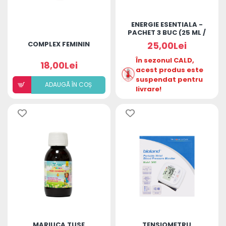
ENERGIE ESENTIALA -
PACHET 3 BUC (25 ML /
MONODOZA)
COMPLEX FEMININ
25,00Lei
În sezonul CALD,
18,00Lei
acest produs este
suspendat pentru
ADAUGÃ ÎN COȘ
livrare!
MARIUCA TUSE
TENSIOMETRU