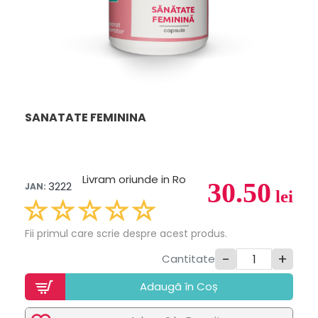
SANATATE FEMININA
Livram oriunde in Ro
30.50
3222
JAN:
lei
Fii primul care scrie despre acest produs.
-
+
Cantitate
Adaugã în Coș