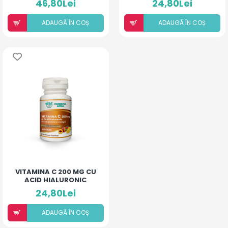
46,80Lei
24,80Lei
MENTĂ)
ADAUGÃ ÎN COȘ
ADAUGÃ ÎN COȘ
VITAMINA C 200 MG CU
ACID HIALURONIC
(AROMĂ PIERSICĂ ȘI
24,80Lei
MANGO) X 30CP
ADAUGÃ ÎN COȘ