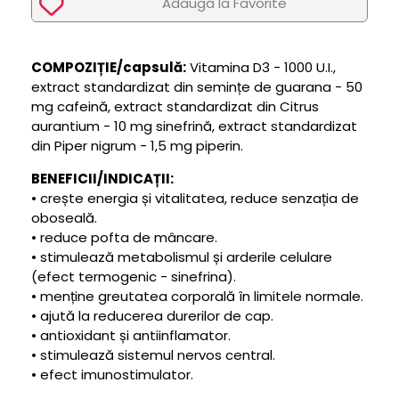
Adaugã la Favorite
COMPOZIȚIE/capsulă:
Vitamina D3 - 1000 U.I.,
extract standardizat din semințe de guarana - 50
mg cafeină, extract standardizat din Citrus
aurantium - 10 mg sinefrină, extract standardizat
din Piper nigrum - 1,5 mg piperin.
BENEFICII/INDICAȚII:
• crește energia și vitalitatea, reduce senzația de
oboseală.
• reduce pofta de mâncare.
• stimulează metabolismul și arderile celulare
(efect termogenic - sinefrina).
• menține greutatea corporală în limitele normale.
• ajută la reducerea durerilor de cap.
• antioxidant și antiinflamator.
• stimulează sistemul nervos central.
• efect imunostimulator.