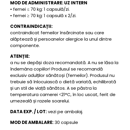
MOD DE ADMINISTRARE: UZ INTERN
• femei ≤ 70 kg: 1 capsulă/zi.
• femei ≥ 70 kg: 1 capsulă x 2/zi.
CONTRAINDICAȚII:
contraindicat femeilor însărcinate sau care
alăptează și persoanelor alergice la unul dintre
componente.
ATENȚIE:
a nu se depăși doza recomandată. A nu se lăsa la
îndemâna copiilor! Produsul se recomandă
exclusiv adulților sănătoși (femeilor). Produsul nu
trebuie să înlocuiască o dietă variată, echilibrată
și un stil de viață sănătos. A se păstra la
temperatura camerei <21°C, în loc uscat, ferit de
umezeală și razele soarelui.
DATA EXP. / LOT:
vezi pe ambalaj.
MOD DE AMBALARE:
30 capsule