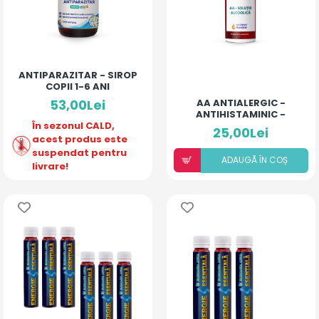
ANTIPARAZITAR - SIROP
COPII 1-6 ANI
53,00Lei
AA ANTIALERGIC -
ANTIHISTAMINIC -
În sezonul CALD,
SOLUȚIE ALCOOLICĂ CU
25,00Lei
10% ULEIURI ESENȚIALE
acest produs este
suspendat pentru
ADAUGÃ ÎN COȘ
livrare!