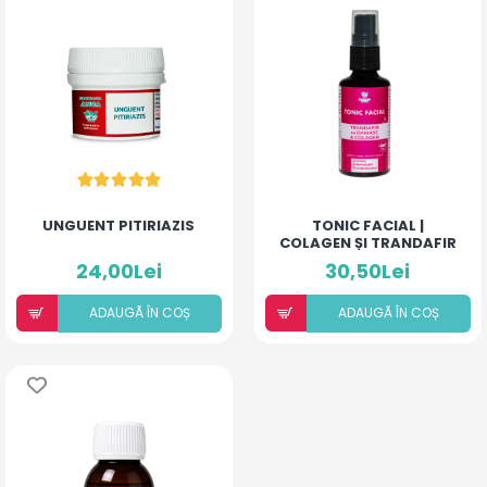
UNGUENT PITIRIAZIS
TONIC FACIAL |
COLAGEN ȘI TRANDAFIR
DE DAMASC
24,00Lei
30,50Lei
ADAUGÃ ÎN COȘ
ADAUGÃ ÎN COȘ