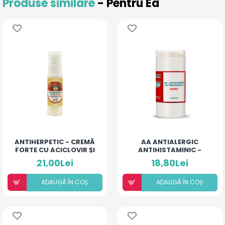
Produse similare
- Pentru Ea
ANTIHERPETIC - CREMĂ
AA ANTIALERGIC
FORTE CU ACICLOVIR ȘI
ANTIHISTAMINIC -
ULEIURI ESENȚIALE
PUDRĂ PENTRU COPII ȘI
21,00Lei
18,80Lei
ADULȚI
ADAUGÃ ÎN COȘ
ADAUGÃ ÎN COȘ