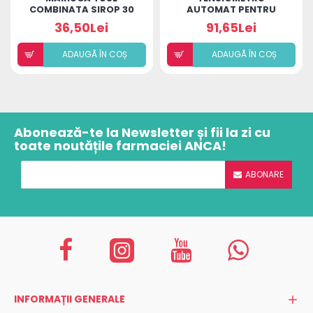
COMBINATA SIROP 30
AUTOMAT PENTRU
LUNI - 12 ANI
ÎNCHEIETURĂ TIP
36,50Lei
91,65Lei
BRĂȚARĂ BIOLAND
ADAUGÃ ÎN COȘ
ADAUGÃ ÎN COȘ
Abonează-te la Newsletter și fii la zi cu
toate noutățile farmaciei ANCA!
ABONARE
INFORMAȚII GENERALE