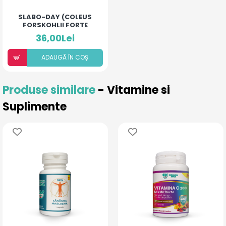
SLABO-DAY (COLEUS
FORSKOHLII FORTE
40MG)
36,00Lei
ADAUGÃ ÎN COȘ
Produse similare
- Vitamine si
Suplimente