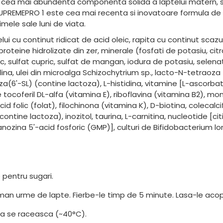
a cea mai abundenta componenta solida a laptelui matern, se
UPREMEPRO 1 este cea mai recenta si inovatoare formula de 
imele sale luni de viata.
ui cu continut ridicat de acid oleic, rapita cu continut scazut
roteine hidrolizate din zer, minerale (fosfati de potasiu, citr
inc, sulfat cupric, sulfat de mangan, iodura de potasiu, selen
lina, ulei din microalga Schizochytrium sp., lacto-N-tetraoza
toza(6'-SL) (contine lactoza), L-histidina, vitamine [L-ascor
tocoferil DL-alfa (vitamina E), riboflavina (vitamina B2), mon
cid folic (folat), filochinona (vitamina K), D-biotina, colecal
 (contine lactoza), inozitol, taurina, L-carnitina, nucleotide [
nozina 5'-acid fosforic (GMP)], culturi de Bifidobacterium lo
 pentru sugari.
aman urme de lapte. Fierbe-le timp de 5 minute. Lasa-le acope
 sa se raceasca (~40°C).