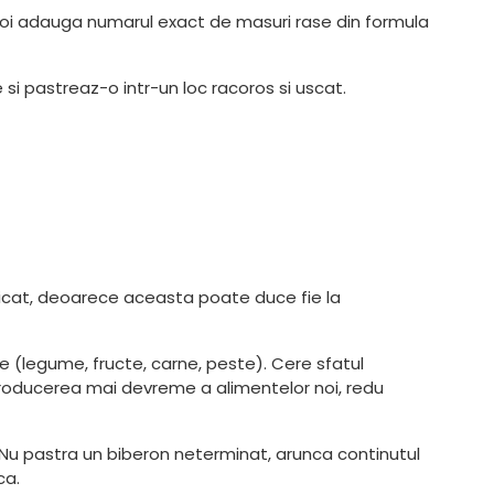
poi adauga numarul exact de masuri rase din formula
 si pastreaz-o intr-un loc racoros si uscat.
ndicat, deoarece aceasta poate duce fie la
e (legume, fructe, carne, peste). Cere sfatul
troducerea mai devreme a alimentelor noi, redu
 Nu pastra un biberon neterminat, arunca continutul
ca.