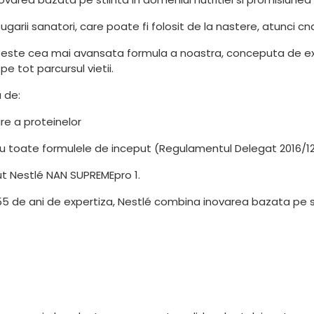
arii sanatori, care poate fi folosit de la nastere, atunci cn
este cea mai avansata formula a noastra, conceputa de exper
e tot parcursul vietii.
 de:
re a proteinelor
ru toate formulele de inceput (Regulamentul Delegat 2016/12
ut Nestlé NAN SUPREMEpro 1.
55 de ani de expertiza, Nestlé combina inovarea bazata pe st