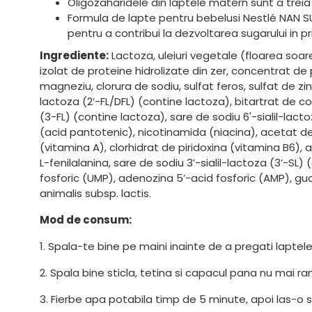
Oligozaharidele din laptele matern sunt a trei
Formula de lapte pentru bebelusi Nestlé NAN S
pentru a contribui la dezvoltarea sugarului in pr
Ingrediente:
Lactoza, uleiuri vegetale (floarea soarel
izolat de proteine hidrolizate din zer, concentrat de p
magneziu, clorura de sodiu, sulfat feros, sulfat de z
lactoza (2′-FL/DFL) (contine lactoza), bitartrat de co
(3-FL) (contine lactoza), sare de sodiu 6'-sialil-lac
(acid pantotenic), nicotinamida (niacina), acetat de 
(vitamina A), clorhidrat de piridoxina (vitamina B6), a
L-fenilalanina, sare de sodiu 3’-sialil-lactoza (3’-SL)
fosforic (UMP), adenozina 5’-acid fosforic (AMP), gua
animalis subsp. lactis.
Mod de consum:
1. Spala-te bine pe maini inainte de a pregati laptele
2. Spala bine sticla, tetina si capacul pana nu mai r
3. Fierbe apa potabila timp de 5 minute, apoi las-o