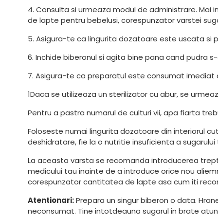
4. Consulta si urmeaza modul de administrare. Mai 
de lapte pentru bebelusi, corespunzator varstei sugaru
5. Asigura-te ca lingurita dozatoare este uscata si pu
6. Inchide biberonul si agita bine pana cand pudra s-
7. Asigura-te ca preparatul este consumat imediat
1Daca se utilizeaza un sterilizator cu abur, se urmeaz
Pentru a pastra numarul de culturi vii, apa fiarta tr
Foloseste numai lingurita dozatoare din interiorul c
deshidratare, fie la o nutritie insuficienta a sugarului
La aceasta varsta se recomanda introducerea treptata
medicului tau inainte de a introduce orice nou alie
corespunzator cantitatea de lapte asa cum iti re
Atentionari:
Prepara un singur biberon o data. Hrane
neconsumat. Tine intotdeauna sugarul in brate atunci