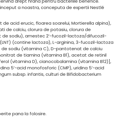
rvind drept hrana pentru bacteriile benefice.
inceput a noastra, conceputa de expertii Nestlé
 de acid erucic, floarea soarelui, Mortierella alpina),
ati de calciu, clorura de potasiu, clorura de
at de sodiu), amestec 2′-fucozil-lactoza/difucozil-
 (LNT) (contine lactoza), L-arginina, 3-fucozil-lactoza
bat de sodiu (vitamina C), D-pantotenat de calciu
onitrat de tiamina (vitamina B1), acetat de retinil
ciferol (vitamina D), cianocobalamina (vitamina B12)],
citidina 5’-acid monofosforic (CMP), uridina 5’-acid
ngum subsp. infantis, culturi de Bifidobacterium
rite pana la folosire.