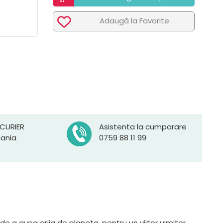
Adaugã la Favorite
 CURIER
Asistenta la cumparare
mania
0759 88 11 99
e a avea grija de planeta, pentru un viitor uimitor.