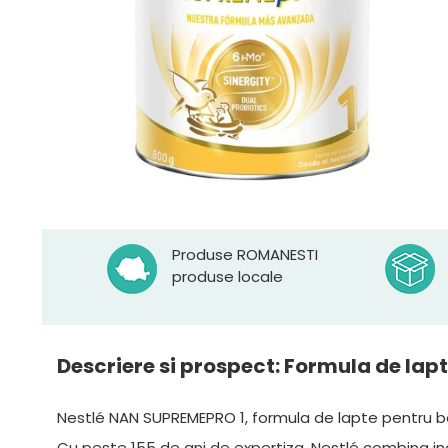
Produse ROMANESTI
produse locale
Descriere si prospect: Formula de lap
Nestlé NAN SUPREMEPRO 1, formula de lapte pentru be
Cu peste 155 de ani de expertiza, Nestlé combina inov