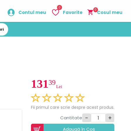
0
0
Contul meu
Favorite
Cosul meu
ri
131
39
Lei
Fii primul care scrie despre acest produs.
-
+
Cantitate
Adaugã în Coș