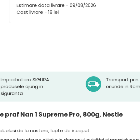
Estimare data livrare - 09/08/2026
Cost livrare - 19 lei
Impachetare SIGURA
Transport prin
produsele ajung in
oriunde in Ro
siguranta
te praf Nan 1 Supreme Pro, 800g, Nestle
belusi de la nastere, lapte de inceput.
area bazata pe stiinta in domeniul nutritiei si promisiunea d