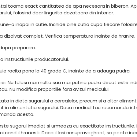
intai toarna exact cantitatea de apa necesara in biberon. A
lui, folosind doar lingurita dozatoare din interior.
ne-o inapoi in cutie. Inchide bine cutia dupa fiecare folosire
a dizolvat complet. Verifica temperatura inainte de hranire.
 dupa preparare.
a instructiunile producatorului.
ebuie racita pana la 40 grade C, inainte de a adauga pudra.
utiei. Nu folosi mai multa sau mai putina pudra decat este i
 tau. Nu modifica proportiile fara avizul medicului.
 in dieta sugarului a cerealelor, precum si a altor aliment
mnt in alimentatia sugarului. Daca medicul tau recomanda in
comanda acesta.
ste sugarul imediat si urmeaza cu exactitate instructiunile.
 cand il hranesti. Daca il lasi nesupravegheat, se poate ine