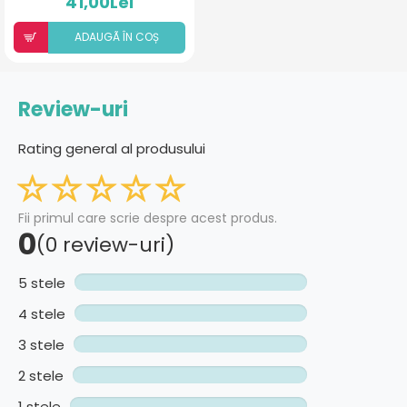
41,00Lei
ADAUGÃ ÎN COȘ
Review-uri
Rating general al produsului
Fii primul care scrie despre acest produs.
0
(0 review-uri)
5 stele
4 stele
3 stele
2 stele
1 stele