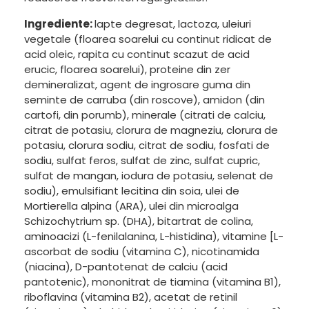
Ingrediente:
lapte degresat, lactoza, uleiuri
vegetale (floarea soarelui cu continut ridicat de
acid oleic, rapita cu continut scazut de acid
erucic, floarea soarelui), proteine din zer
demineralizat, agent de ingrosare guma din
seminte de carruba (din roscove), amidon (din
cartofi, din porumb), minerale (citrati de calciu,
citrat de potasiu, clorura de magneziu, clorura de
potasiu, clorura sodiu, citrat de sodiu, fosfati de
sodiu, sulfat feros, sulfat de zinc, sulfat cupric,
sulfat de mangan, iodura de potasiu, selenat de
sodiu), emulsifiant lecitina din soia, ulei de
Mortierella alpina (ARA), ulei din microalga
Schizochytrium sp. (DHA), bitartrat de colina,
aminoacizi (L-fenilalanina, L-histidina), vitamine [L-
ascorbat de sodiu (vitamina C), nicotinamida
(niacina), D-pantotenat de calciu (acid
pantotenic), mononitrat de tiamina (vitamina B1),
riboflavina (vitamina B2), acetat de retinil