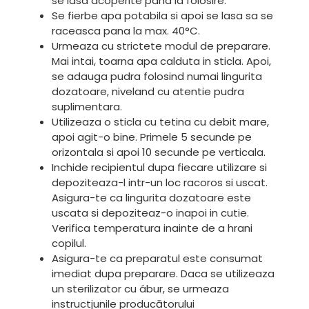
se lasa acoperite pana la folosire.
Se fierbe apa potabila si apoi se lasa sa se
raceasca pana la max. 40°C.
Urmeaza cu strictete modul de preparare.
Mai intai, toarna apa calduta in sticla. Apoi,
se adauga pudra folosind numai lingurita
dozatoare, niveland cu atentie pudra
suplimentara.
Utilizeaza o sticla cu tetina cu debit mare,
apoi agit-o bine. Primele 5 secunde pe
orizontala si apoi 10 secunde pe verticala.
Inchide recipientul dupa fiecare utilizare si
depoziteaza-l intr-un loc racoros si uscat.
Asigura-te ca lingurita dozatoare este
uscata si depoziteaz-o inapoi in cutie.
Verifica temperatura inainte de a hrani
copilul.
Asigura-te ca preparatul este consumat
imediat dupa preparare. Daca se utilizeaza
un sterilizator cu ábur, se urmeaza
instructjunile producātorului