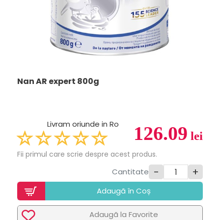
Nan AR expert 800g
Livram oriunde in Ro
126.09
lei
Fii primul care scrie despre acest produs.
-
+
Cantitate
Adaugã în Coș
Adaugã la Favorite