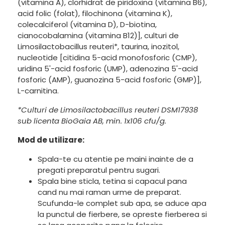
(vitamina A), clorhidrat de piridoxina (vitamina B6),
acid folic (folat), filochinona (vitamina K),
colecalciferol (vitamina D), D-biotina,
cianocobalamina (vitamina B12)], culturi de
Limosilactobacillus reuteri*, taurina, inozitol,
nucleotide [citidina 5-acid monofosforic (CMP),
uridina 5'-acid fosforic (UMP), adenozina 5'-acid
fosforic (AMP), guanozina 5-acid fosforic (GMP)],
L-carnitina.
*Culturi de Limosilactobacillus reuteri DSM17938
sub licenta BioGaia AB, min. 1x106 cfu/g.
Mod de utilizare:
Spala-te cu atentie pe maini inainte de a
pregati preparatul pentru sugari.
Spala bine sticla, tetina si capacul pana
cand nu mai raman urme de preparat.
Scufunda-le complet sub apa, se aduce apa
la punctul de fierbere, se opreste fierberea si