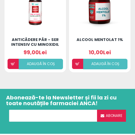
ANTICĂDERE PĂR - SER
ALCOOL MENTOLAT 1%
INTENSIV CU MINOXIDIL
5%
99,00Lei
10,00Lei
ADAUGÃ ÎN COȘ
ADAUGÃ ÎN COȘ
Abonează-te la Newsletter și fii la zi cu
toate noutățile farmaciei ANCA!
ABONARE