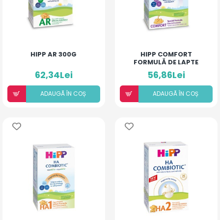
HIPP AR 300G
HIPP COMFORT
FORMULĂ DE LAPTE
SPECIALĂ 300G
62,34Lei
56,86Lei
ADAUGÃ ÎN COȘ
ADAUGÃ ÎN COȘ