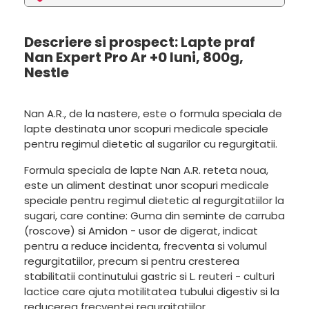
Descriere si prospect: Lapte praf
Nan Expert Pro Ar +0 luni, 800g,
Nestle
Nan A.R., de la nastere, este o formula speciala de
lapte destinata unor scopuri medicale speciale
pentru regimul dietetic al sugarilor cu regurgitatii.
Formula speciala de lapte Nan A.R. reteta noua,
este un aliment destinat unor scopuri medicale
speciale pentru regimul dietetic al regurgitatiilor la
sugari, care contine: Guma din seminte de carruba
(roscove) si Amidon - usor de digerat, indicat
pentru a reduce incidenta, frecventa si volumul
regurgitatiilor, precum si pentru cresterea
stabilitatii continutului gastric si L. reuteri - culturi
lactice care ajuta motilitatea tubului digestiv si la
reducerea frecventei regurgitatiilor.