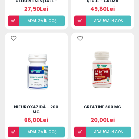
ULEIURI ESENȚIALE -
ȘI U.E. - CREMA
20CP
REVITALIZANTĂ DE
27,50Lei
49,80Lei
NOAPTE
ADAUGÃ ÎN COȘ
ADAUGÃ ÎN COȘ
NIFUROXAZIDĂ - 200
CREATINE 800 MG
MG
66,00Lei
20,00Lei
ADAUGÃ ÎN COȘ
ADAUGÃ ÎN COȘ