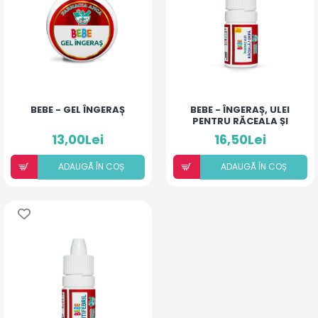
BEBE - GEL ÎNGERAȘ
BEBE - ÎNGERAȘ, ULEI
PENTRU RĂCEALA ȘI
GRIPĂ
13,00Lei
16,50Lei
ADAUGÃ ÎN COȘ
ADAUGÃ ÎN COȘ