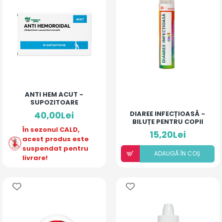
ANTI HEM ACUT -
SUPOZITOARE
40,00Lei
DIAREE INFECȚIOASĂ -
BILUȚE PENTRU COPII
În sezonul CALD,
15,20Lei
acest produs este
suspendat pentru
ADAUGÃ ÎN COȘ
livrare!