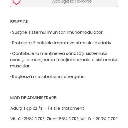
Adaugã la Favorite
BENEFICII:
· Susţine sistemul imunitar: imunomodulator.
· Protejează celulele împotriva stresului oxidativ.
· Contribuie la menținerea sănătății sistemului
osos și la menţinerea funcţiei normale a sistemului
muscular.
· Reglează metabolismul energetic.
MOD DE ADMINISTRARE:
Adulți: 1 cp x2 /zi - 14 zile tratament
Vit. C-216% DZR*, Zinc-166% DZR*, Vit. D - 200% DZR*