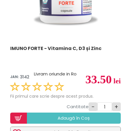
IMUNO FORTE - Vitamina C, D3 și Zinc
Livram oriunde in Ro
33.50
3142
JAN:
lei
Fii primul care scrie despre acest produs.
-
+
Cantitate
Adaugã în Coș