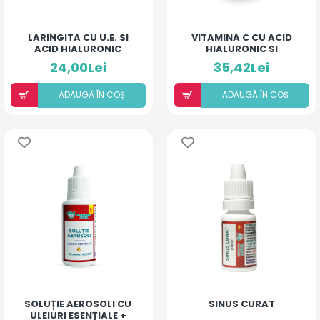
LARINGITA CU U.E. SI
VITAMINA C CU ACID
ACID HIALURONIC
HIALURONIC SI
(PIERSICĂ ȘI MANGO)
ECHINACEA
24,00Lei
35,42Lei
ADAUGÃ ÎN COȘ
ADAUGÃ ÎN COȘ
SOLUȚIE AEROSOLI CU
SINUS CURAT
ULEIURI ESENȚIALE +