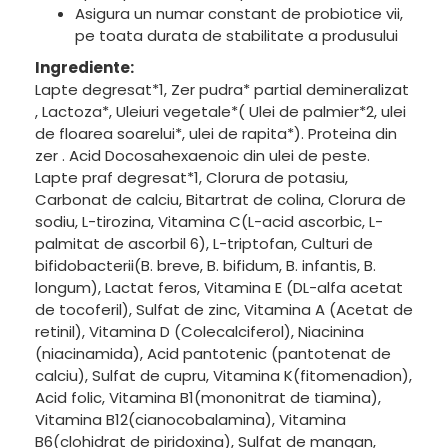
Asigura un numar constant de probiotice vii,
pe toata durata de stabilitate a produsului
Ingrediente:
Lapte degresat*1, Zer pudra* partial demineralizat
, Lactoza*, Uleiuri vegetale*( Ulei de palmier*2, ulei
de floarea soarelui*, ulei de rapita*). Proteina din
zer . Acid Docosahexaenoic din ulei de peste.
Lapte praf degresat*1, Clorura de potasiu,
Carbonat de calciu, Bitartrat de colina, Clorura de
sodiu, L-tirozina, Vitamina C(L-acid ascorbic, L-
palmitat de ascorbil 6), L-triptofan, Culturi de
bifidobacterii(B. breve, B. bifidum, B. infantis, B.
longum), Lactat feros, Vitamina E (DL-alfa acetat
de tocoferil), Sulfat de zinc, Vitamina A (Acetat de
retinil), Vitamina D (Colecalciferol), Niacinina
(niacinamida), Acid pantotenic (pantotenat de
calciu), Sulfat de cupru, Vitamina K(fitomenadion),
Acid folic, Vitamina B1(mononitrat de tiamina),
Vitamina B12(cianocobalamina), Vitamina
B6(clohidrat de piridoxina), Sulfat de mangan,