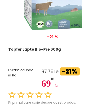
-21 %
Topfer Lapte Bio-Pre 600g
-21%
Livram oriunde
87.75Lei
in Ro
18
69
Lei
Fii primul care scrie despre acest produs.