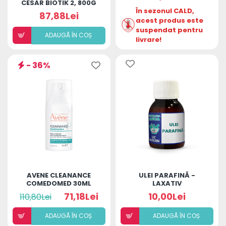
CESAR BIOTIK 2, 800G
În sezonul CALD,
87,88Lei
acest produs este
suspendat pentru
ADAUGÃ ÎN COȘ
livrare!
- 36%
AVENE CLEANANCE
ULEI PARAFINĂ -
COMEDOMED 30ML
LAXATIV
71,18Lei
10,00Lei
110,80Lei
ADAUGÃ ÎN COȘ
ADAUGÃ ÎN COȘ