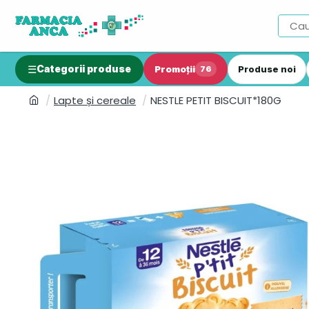
Categorii produse
Promoții
Produse noi
76
Lapte și cereale
NESTLE PETIT BISCUIT*180G