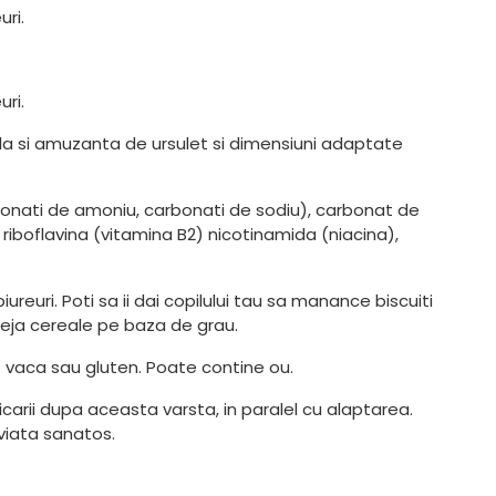
uri.
uri.
iala si amuzanta de ursulet si dimensiuni adaptate
rbonati de amoniu, carbonati de sodiu), carbonat de
 riboflavina (vitamina B2) nicotinamida (niacina),
reuri. Poti sa ii dai copilului tau sa manance biscuiti
deja cereale pe baza de grau.
de vaca sau gluten. Poate contine ou.
carii dupa aceasta varsta, in paralel cu alaptarea.
 viata sanatos.