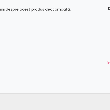
D
pinii despre acest produs deocamdată.
î