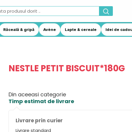
Răceală & gripă
Avène
Lapte & cereale
Idei de cadou
NESTLE PETIT BISCUIT*180G
Din aceeasi categorie
Timp estimat de livrare
Livrare prin curier
Livrare standard