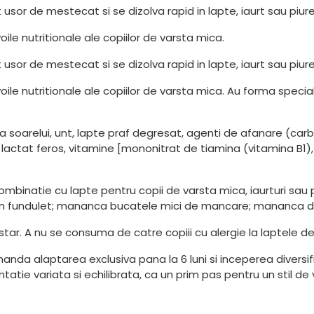
nt usor de mestecat si se dizolva rapid in lapte, iaurt sau piure
oile nutritionale ale copiilor de varsta mica.
nt usor de mestecat si se dizolva rapid in lapte, iaurt sau piure
voile nutritionale ale copiilor de varsta mica. Au forma spec
ea soarelui, unt, lapte praf degresat, agenti de afanare (ca
, lactat feros, vitamine [mononitrat de tiamina (vitamina B1),
binatie cu lapte pentru copii de varsta mica, iaurturi sau piu
stea in fundulet; mananca bucatele mici de mancare; mananca 
star. A nu se consuma de catre copiii cu alergie la laptele 
da alaptarea exclusiva pana la 6 luni si inceperea diversifi
atie variata si echilibrata, ca un prim pas pentru un stil de