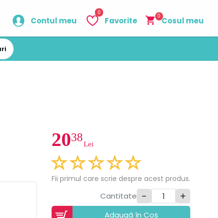
0
0
Contul meu
Favorite
Cosul meu
ri
20
38
Lei
Fii primul care scrie despre acest produs.
-
+
Cantitate
Adaugã în Coș