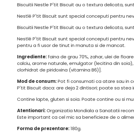
Biscuitii Nestle P'tit Biscuit au o textura delicata, su
Nestlé P'tit Biscuit sunt special conceputi pentru nev
Biscuitii Nestle P'tit Biscuit au o textura delicata, su
Nestlé P'tit Biscuit sunt special conceputi pentru ne
pentru a fi usor de tinut in manuta si de mancat.
Ingrediente:
faina de grau 70%, zahar, ulei de floar
calciu, arome naturale, emulgator (lecitina din soia)
clorhidrat de piridoxina (vitamina B6)].
Mod de consum:
Pot fi consumati ca atare sau in com
P'tit Biscuit daca: are deja 2 dintisori; poate sa 
Contine lapte, gluten si soia. Poate contine ou si mu
Atentionari:
Organizatia Mondiala a Sanatatii recoman
Este important ca cel mic sa beneficieze de o aliment
Forma de prezentare:
180g.