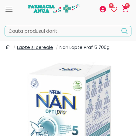
0
0
Lapte și cereale
Nan Lapte Praf 5 700g