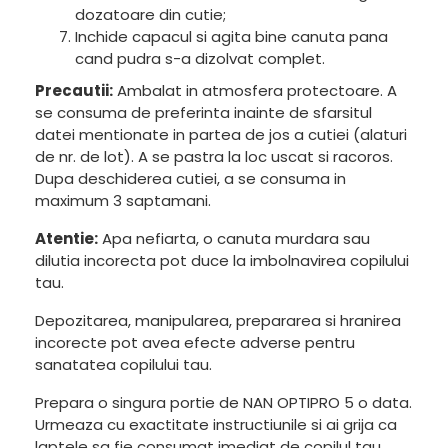
dozatoare din cutie;
Inchide capacul si agita bine canuta pana
cand pudra s-a dizolvat complet.
Precautii:
Ambalat in atmosfera protectoare. A
se consuma de preferinta inainte de sfarsitul
datei mentionate in partea de jos a cutiei (alaturi
de nr. de lot). A se pastra la loc uscat si racoros.
Dupa deschiderea cutiei, a se consuma in
maximum 3 saptamani.
Atentie:
Apa nefiarta, o canuta murdara sau
dilutia incorecta pot duce la imbolnavirea copilului
tau.
Depozitarea, manipularea, prepararea si hranirea
incorecte pot avea efecte adverse pentru
sanatatea copilului tau.
Prepara o singura portie de NAN OPTIPRO 5 o data.
Urmeaza cu exactitate instructiunile si ai grija ca
laptele sa fie consumat imediat de copilul tau.