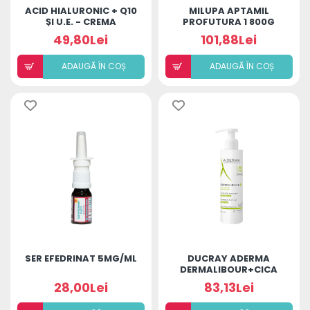
ACID HIALURONIC + Q10
MILUPA APTAMIL
ȘI U.E. - CREMA
PROFUTURA 1 800G
REVITALIZANTĂ DE
49,80Lei
101,88Lei
NOAPTE
ADAUGÃ ÎN COȘ
ADAUGÃ ÎN COȘ
SER EFEDRINAT 5MG/ML
DUCRAY ADERMA
DERMALIBOUR+CICA
GEL SPUMANT 200ML
28,00Lei
83,13Lei