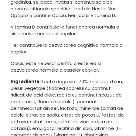
gradinita, se joaca, invata si continua sa aiba
nevoi nutritionale specifice. Laptele Nestle Nan
Optipro 5 contine Calciu, Fier, Iod si Vitamina D.
Vitamina D contribuie la functionarea normala a
sistemului imunitar al copiilor.
Fier contribuie la dezvoltarea cognitiva normala a
copiilor.
Calciu este necesar pentru cresterea si
dezvoltarea normala a oaselor copiilor.
Ingrediente:
Lapte degresat 70%, maltodextrina,
uleiuri vegetale (floarea soarelui cu continut
ridicat de acid oleic, rapita cu continut scazut de
acid erucic, floarea soarelui), permeat
demineralizat din zer, lactoza, minerale (citrati de
calciu, citrat de sodiu, citrat de potasiu, fosfati de
potasiu, sulfat feros, sulfat de zinc, iodura de
potasiu), emulgator lecitina din soia, vitamine [L-
ascorbat de sodiu (vitamina C), riboflavina