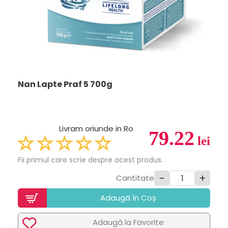
Nan Lapte Praf 5 700g
Livram oriunde in Ro
79.22
lei
Fii primul care scrie despre acest produs.
-
+
Cantitate
Adaugã în Coș
Adaugã la Favorite