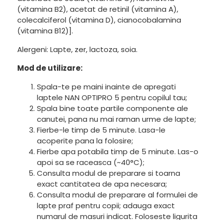
(vitamina B2), acetat de retinil (vitamina A),
colecalciferol (vitamina D), cianocobalamina
(vitamina B12)].
Alergeni: Lapte, zer, lactoza, soia.
Mod de utilizare:
Spala-te pe maini inainte de apregati
laptele NAN OPTIPRO 5 pentru copilul tau;
Spala bine toate partile componente ale
canutei, pana nu mai raman urme de lapte;
Fierbe-le timp de 5 minute. Lasa-le
acoperite pana la folosire;
Fierbe apa potabila timp de 5 minute. Las-o
apoi sa se raceasca (~40°C);
Consulta modul de preparare si toarna
exact cantitatea de apa necesara;
Consulta modul de preparare al formulei de
lapte praf pentru copii; adauga exact
numarul de masuri indicat. Foloseste ligurita