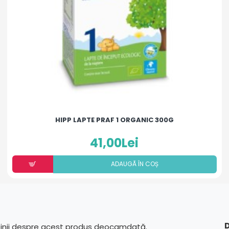
HIPP LAPTE PRAF 1 ORGANIC 300G
41,00Lei
ADAUGÃ ÎN COȘ
D
pinii despre acest produs deocamdată.