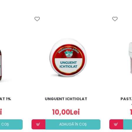
AT 1%
UNGUENT ICHTIOLAT
PAST
i
10,00Lei
N COȘ
ADAUGÃ ÎN COȘ