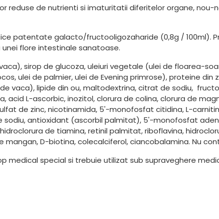
 reduse de nutrienti si imaturitatii diferitelor organe, nou-n
ice patentate galacto/fructooligozaharide (0,8g / 100ml). 
a unei flore intestinale sanatoase.
ca), sirop de glucoza, uleiuri vegetale (ulei de floarea-soarel
cocos, ulei de palmier, ulei de Evening primrose), proteine din
e vaca), lipide din ou, maltodextrina, citrat de sodiu, fructo
a, acid L-ascorbic, inozitol, clorura de colina, clorura de magn
, sulfat de zinc, nicotinamida, 5'-monofosfat citidina, L-carni
 sodiu, antioxidant (ascorbil palmitat), 5'-monofosfat aden
hidroclorura de tiamina, retinil palmitat, riboflavina, hidrocl
de mangan, D-biotina, colecalciferol, ciancobalamina. Nu cont
p medical special si trebuie utilizat sub supraveghere medic