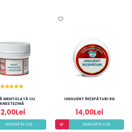
Ă MENTOLATĂ CU
UNGUENT ÎNȚEPĂTURI 8G
ANESTEZINĂ
12,00Lei
14,00Lei
ADAUGÃ ÎN COȘ
ADAUGÃ ÎN COȘ