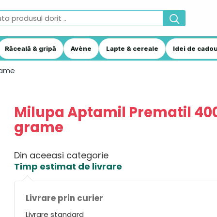
Răceală & gripă
Avène
Lapte & cereale
Idei de cadou
rame
Milupa Aptamil Prematil 40
grame
Din aceeasi categorie
Timp estimat de livrare
Livrare prin curier
Livrare standard