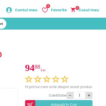
0
0
Contul meu
Favorite
Cosul meu
ri
0
94
88
Lei
Fii primul care scrie despre acest produs.
-
+
Cantitate
Adaugã în Coș