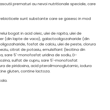
ascutii prematuri au nevoi nutritionale speciale, care
Prebioticele sunt substante care se gasesc in mod
ui bogat in acid oleic, ulei de rapita, ulei de
 zer (din lapte de vaca), galactooligozaharide (din
oligozaharide, fosfat de calciu, ulei de peste, clorura
eziu, citrat de potasiu, emulsifiant (lecitina din
tina, sare 5'-monofosfat uridina de sodiu, D-
ozina, sulfat de cupru, sare 5'-monofosfat
orura de piridoxina, acid pteroilmonoglutamic, iodura
ine gluten, contine lactoza.
ala.