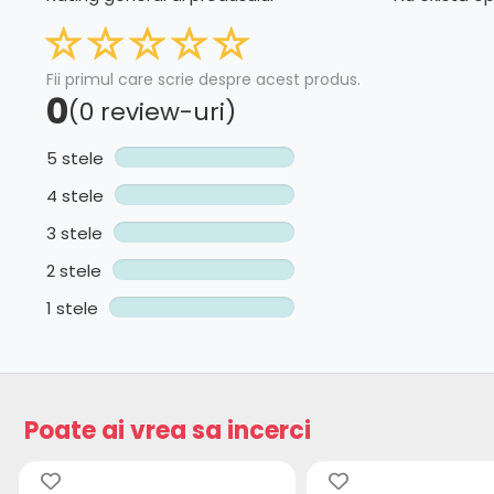
Fii primul care scrie despre acest produs.
0
(0 review-uri)
5 stele
4 stele
3 stele
2 stele
1 stele
Poate ai vrea sa incerci