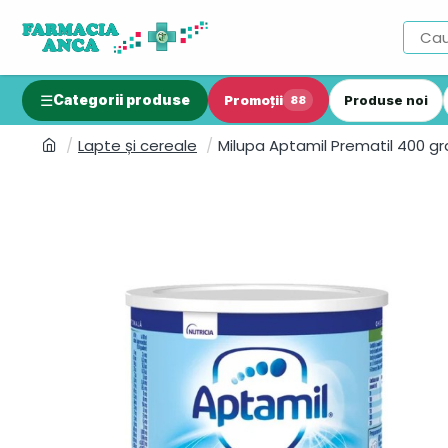
Categorii produse
Promoții
Produse noi
88
Lapte și cereale
Milupa Aptamil Prematil 400 g