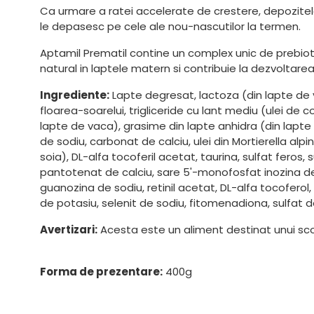
Ca urmare a ratei accelerate de crestere, depozitelor
le depasesc pe cele ale nou-nascutilor la termen.
Aptamil Prematil contine un complex unic de prebiot
natural in laptele matern si contribuie la dezvoltare
Ingrediente:
Lapte degresat, lactoza (din lapte de va
floarea-soarelui, trigliceride cu lant mediu (ulei de 
lapte de vaca), grasime din lapte anhidra (din lapte d
de sodiu, carbonat de calciu, ulei din Mortierella alpin
soia), DL-alfa tocoferil acetat, taurina, sulfat feros
pantotenat de calciu, sare 5'-monofosfat inozina de
guanozina de sodiu, retinil acetat, DL-alfa tocoferol, 
de potasiu, selenit de sodiu, fitomenadiona, sulfat 
Avertizari:
Acesta este un aliment destinat unui sco
Forma de prezentare:
400g